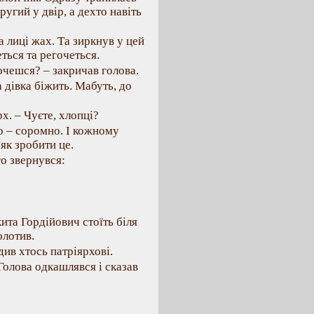
угий у двір, а дехто навіть
а лиці жах. Та зиркнув у цей
ться та регочеться.
очешся? – закричав голова.
 дівка біжить. Мабуть, до
рх. – Чуєте, хлопці?
о – соромно. І кожному
як зробити це.
о звернувся:
ита Гордійович стоїть біля
олотив.
див хтось патріярхові.
 Голова одкашлявся і сказав