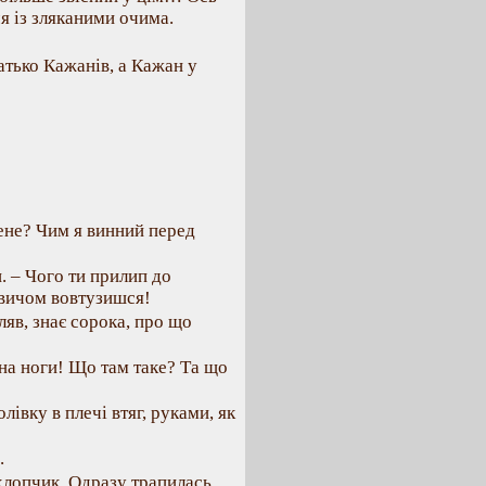
я із зляканими очима.
батько Кажанів, а Кажан у
ене? Чим я винний перед
и. – Чого ти прилип до
овичом вовтузишся!
яв, знає сорока, про що
– на ноги! Що там таке? Та що
лівку в плечі втяг, руками, як
.
хлопчик. Одразу трапилась