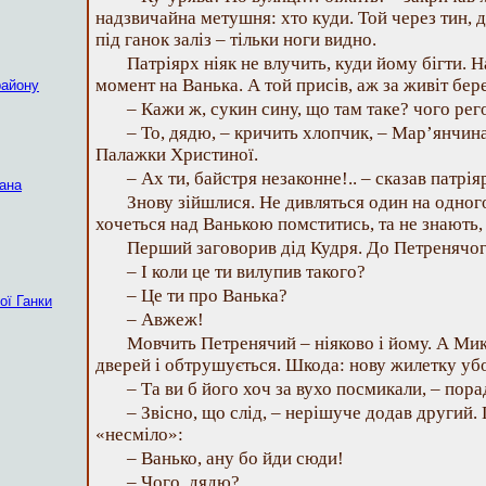
надзвичайна метушня: хто куди. Той через тин, др
під ганок заліз – тільки ноги видно.
Патріярх ніяк не влучить, куди йому бігти. Н
момент на Ванька. А той присів, аж за живіт бере
району
– Кажи ж, сукин сину, що там таке? чого рег
– То, дядю, – кричить хлопчик, – Мар’янчина
Палажки Христиної.
– Ах ти, байстря незаконне!.. – сказав патрія
ана
Знову зійшлися. Не дивляться один на одног
хочеться над Ванькою помститись, та не знають, 
Перший заговорив дід Кудря. До Петренячог
– І коли це ти вилупив такого?
– Це ти про Ванька?
ої Ганки
– Авжеж!
Мовчить Петренячий – ніяково і йому. А Мик
дверей і обтрушується. Шкода: нову жилетку уб
– Та ви б його хоч за вухо посмикали, – пора
– Звісно, що слід, – нерішуче додав другий.
«несміло»:
– Ванько, ану бо йди сюди!
– Чого, дядю?