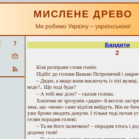
МИСЛЕНЕ ДРЕВО
Ми робимо Україну – українською!
?
Бандити
2
Біля розправи стояв гомін.
Підбіг до голови Ванько Петренячий і закри
– Дядю, а якщо вони вискочуть із тієї вулиці
веде?.. Що тоді буде?
– А тобі яке діло? – сказав голова.
Хлопчик не зрозумів «дядю» й весело застре
знає, що «вони» саме відтіля вийдуть. Він не ба
уже брови зводить докупи. І тільки тоді почав уг
селян порадив голові:
– Та ви його паличкою! – порадив хтось і до
додому гиля!