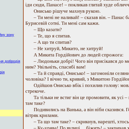
іди сюди, Панасе! – покликав глитай худе обличч
Онисько рішуче махнув рукою.
– Ти мені не наливай! – сказав він. – Панас 
Бурисевій сотні. Ти мені сам кажи.
– Що казати?
йну зону
– Те, що я спитав.
– А що ти спитав?
– Не хитруй, Микито, не хитруй!
А Микита Гордійович до людей спрожога:
– Людоньки добрі! Чого він присікався до м
ня добродія
ним? Увільніть, спасибі вам!
рія
– Та й справді, Онисько! – загомоніли селян
чоловіка? І вічно ти, кривий, з Микитою Гордій
Одійшов Онисько вбік і похилив голову: мовл
стрекоче.
Та тільки не встиг він це промовити, як усі 
там таке?
Подивились на Ванька, а він ніби сказився. Го
вітряк крилами.
– Та що там таке? – скрикнув, нарешті, хтось
– Ку-урява! По вулиці… біжить! – закричав 