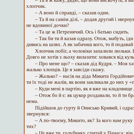
– Та я ж кажу, дядю, що вони вискочуть, а ва
хлопчик.
– А воно й справді, – сказав один.
– Та й на самім ділі, – додав другий і зверну
не вдовиної дочки?
– Та це ж Петренячий. Ось і батько сидить.
– Так би ти й казав одразу. Отож, мабуть, ід
дивись на шлях. А як забачиш кого, то й подавай
Хлопчик побіг, а чоловіки запалили люльки. 
Довго не хотів з льоху вилазити: ховався від куль
– Про мене що? – сказав дід Кудря. – Моя ха
жалько хлопців. Це я завсіди скажу.
– Жалько? – насів на діда Микита Гордійович
ти їх тоді не жалів, як вони закликали до них у 
– Куди мені в партію, як я вже на кладовище
– Отож бо й є: як цукор роздавали, то й ти бр
нема.
Підійшов до гурту й Онисько Кривий, і одр
звернувся:
– А по-твоєму, Микито, як? За кого нам руку
тих?
– Це вже ти, голубчику, спитай у Панаса: ві