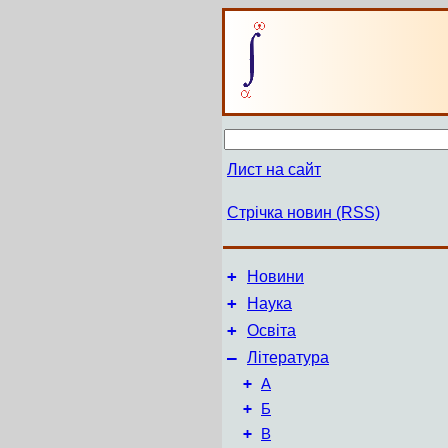
Лист на сайт
Стрічка новин (RSS)
+
Новини
+
Наука
+
Освіта
–
Література
+
А
+
Б
+
В