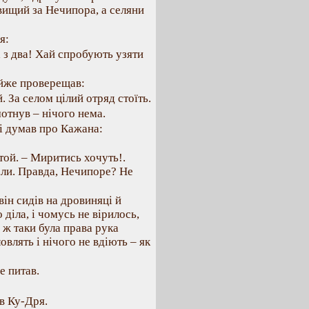
 вищий за Нечипора, а селяни
я:
а з два! Хай спробують узяти
айже проверещав:
. За селом цілий отряд стоїть.
отнув – нічого нема.
і думав про Кажана:
той. – Миритись хочуть!.
рали. Правда, Нечипоре? Не
він сидів на дровиняці й
 діла, і чомусь не вірилось,
е ж таки була права рука
овлять і нічого не вдіють – як
е питав.
ав Ку-Дря.