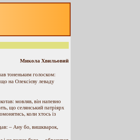
Микола Хвильовий
чав тоненьким голоском:
, що на Олексієву леваду
котав: мовляв, він напевно
чить, що селянський патріярх
омонятись, коли хтось із
дав: – Ану бо, вишкварок,