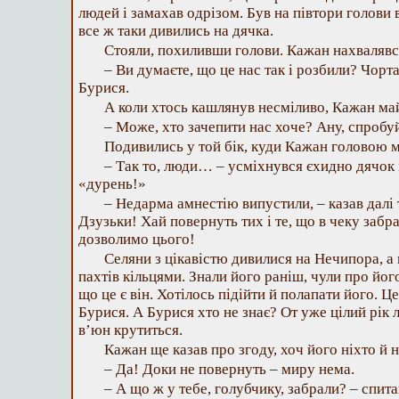
людей і замахав одрізом. Був на півтори голови
все ж таки дивились на дячка.
Стояли, похиливши голови. Кажан нахвалявс
– Ви думаєте, що це нас так і розбили? Чорт
Бурися.
А коли хтось кашлянув несміливо, Кажан м
– Може, хто зачепити нас хоче? Ану, спробуй
Подивились у той бік, куди Кажан головою м
– Так то, люди… – усміхнувся єхидно дячок 
«дурень!»
– Недарма амнестію випустили, – казав далі 
Дзузьки! Хай повернуть тих і те, що в чеку заб
дозволимо цього!
Селяни з цікавістю дивилися на Нечипора, а 
пахтів кільцями. Знали його раніш, чули про його
що це є він. Хотілось підійти й полапати його. Ц
Бурися. А Бурися хто не знає? От уже цілий рік л
в’юн крутиться.
Кажан ще казав про згоду, хоч його ніхто й н
– Да! Доки не повернуть – миру нема.
– А що ж у тебе, голубчику, забрали? – спит