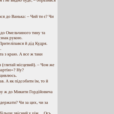
м і не видно буде, – образився
вся до Ванька: – Чий ти є? Чи
и до Омельчиного тину та
 знак рукою.
Прителіпався й дід Кудря.
.
та з краю. А все ж таки
 (глитай місцевий). – Чом же
«партію»? Ну?
 дивлюсь.
ав. А як підсобити їм, то й
азу ж до Микити Гордійовича
 держати? Чи за цих, чи за
н більше звісний у цім… Ось