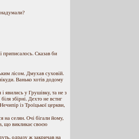
и надумали?
і приписалось. Сказав би
ьким лісом. Дмухав суховій.
ікуди. Ванько хотів додому
 і явились у Грушівку, та не з
 біля збірні. Дехто не встиг
 Нечипір із Троїцької церкви,
я на селян. Очі бігали йому,
в, що викликає своєю
уть, одразу ж закричав на