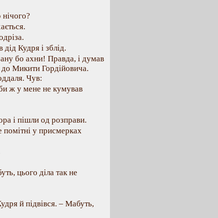
о нічого?
ається.
одріза.
 дід Кудря і зблід.
ану бо ахни! Правда, і думав
в до Микити Гордійовича.
оддаля. Чув:
би ж у мене не кумував
ра і пішли од розправи.
е помітні у присмерках
.
уть, цього діла так не
удря й підвівся. – Мабуть,