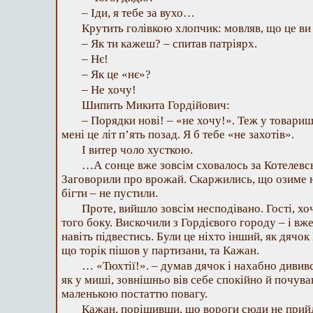
– Іди, я тебе за вухо…
Крутить голівкою хлопчик: мовляв, що це в
– Як ти кажеш? – спитав патріярх.
– Нє!
– Як це «нє»?
– Не хочу!
Шипить Микита Гордійович:
– Порядки нові! – «не хочу!». Теж у товариш
мені це літ п’ять позад. Я б тебе «не захотів».
І витер чоло хусткою.
…А сонце вже зовсім сховалось за Котелевс
Заговорили про врожай. Скаржились, що озиме н
бігти – не пустили.
Проте, вийшло зовсім несподівано. Гості, хоч
того боку. Вискочили з Гордієвого городу – і вже
навіть підвестись. Були це ніхто інший, як дячок
що торік пішов у партизани, та Кажан.
… «Тюхтії!». – думав дячок і нахабно дививс
як у миші, зовнішньо вів себе спокійно й почува
маленькою постаттю повагу.
Кажан, порішивши, що вороги сюди не прийд