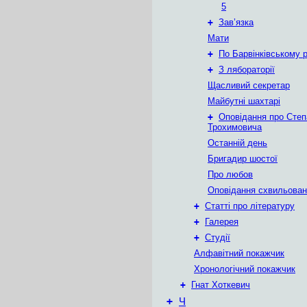
5
+
Зав’язка
Мати
+
По Барвінківському 
+
З лябораторії
Щасливий секретар
Майбутні шахтарі
+
Оповідання про Степ
Трохимовича
Останній день
Бригадир шостої
Про любов
Оповідання схвильован
+
Статті про літературу
+
Галерея
+
Студії
Алфавітний покажчик
Хронологічний покажчик
+
Гнат Хоткевич
+
Ч