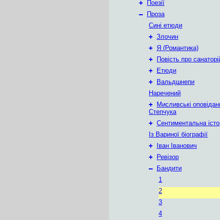
+
Поезії
–
Проза
Сині етюди
+
Злочин
+
Я (Романтика)
+
Повість про санаторі
+
Етюди
+
Вальдшнепи
Наречений
+
Мисливські оповідан
Степчука
+
Сентиментальна істо
Із Вариної біографії
+
Іван Іванович
+
Ревізор
–
Бандити
1
2
3
4