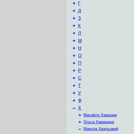
+
Г
+
Д
+
З
+
К
+
Л
+
М
+
Н
+
О
+
П
+
Р
+
С
+
Т
+
У
+
Ф
–
Х
+
Михайло Харишин
+
Ольга Харишина
–
Микола Хвильовий