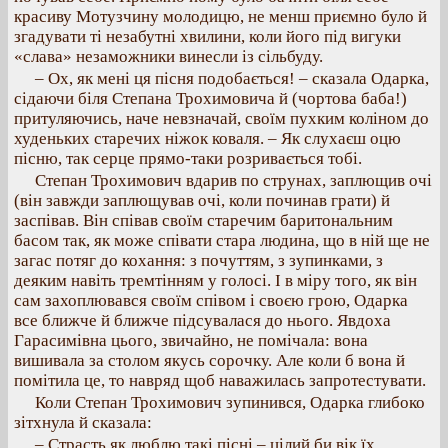
красиву Мотузчину молодицю, не менш приємно було й
згадувати ті незабутні хвилини, коли його під вигуки
«слава» незаможники винесли із сільбуду.
– Ох, як мені ця пісня подобається! – сказала Одарка,
сідаючи біля Степана Трохимовича й (чортова баба!)
притуляючись, наче невзначай, своїм пухким коліном до
худеньких старечих ніжок коваля. – Як слухаєш оцю
пісню, так серце прямо-таки розривається тобі.
Степан Трохимович вдарив по струнах, заплющив очі
(він завжди заплющував очі, коли починав грати) й
заспівав. Він співав своїм старечим баритональним
басом так, як може співати стара людина, що в ній ще не
загас потяг до кохання: з почуттям, з зупинками, з
деяким навіть тремтінням у голосі. І в міру того, як він
сам захоплювався своїм співом і своєю грою, Одарка
все ближче й ближче підсувалася до нього. Явдоха
Гарасимівна цього, звичайно, не помічала: вона
вишивала за столом якусь сорочку. Але коли б вона й
помітила це, то навряд щоб наважилась запротестувати.
Коли Степан Трохимович зупинився, Одарка глибоко
зітхнула й сказала:
– Страсть як люблю такі пісні – цілий би вік їх