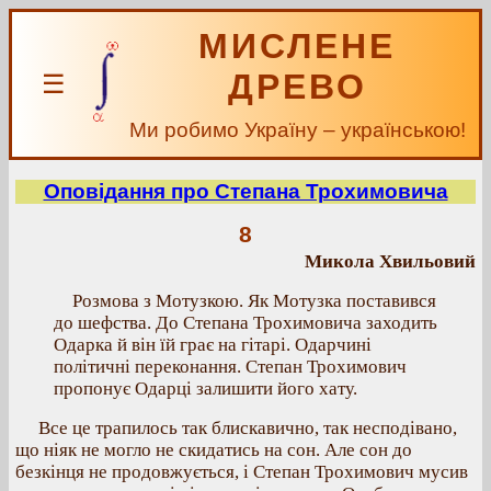
МИСЛЕНЕ
ДРЕВО
☰
Ми робимо Україну – українською!
Оповідання про Степана Трохимовича
8
Микола Хвильовий
Розмова з Мотузкою. Як Мотузка поставився
до шефства. До Степана Трохимовича заходить
Одарка й він їй грає на гітарі. Одарчині
політичні переконання. Степан Трохимович
пропонує Одарці залишити його хату.
Все це трапилось так блискавично, так несподівано,
що ніяк не могло не скидатись на сон. Але сон до
безкінця не продовжується, і Степан Трохимович мусив