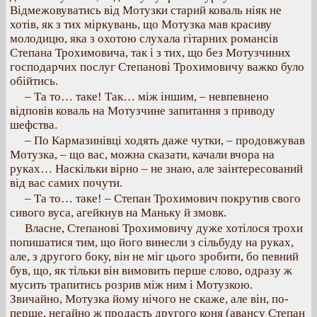
Відмежовуватись від Мотузки старий коваль ніяк не
хотів, як з тих міркувань, що Мотузка мав красиву
молодицю, яка з охотою слухала гітарних романсів
Степана Трохимовича, так і з тих, що без Мотузчиних
господарчих послуг Степанові Трохимовичу важко було
обійтись.
– Та то… таке! Так… між іншим, – невпевнено
відповів коваль на Мотузчине запитання з приводу
шефства.
– По Кармазинівці ходять даже чутки, – продовжував
Мотузка, – що вас, можна сказати, качали вчора на
руках… Наскільки вірно – не знаю, але заінтересований
від вас самих почути.
– Та то… таке! – Степан Трохимович покрутив свого
сивого вуса, агейкнув на Маньку й змовк.
Власне, Степанові Трохимовичу дуже хотілося трохи
попишатися тим, що його винесли з сільбуду на руках,
але, з другого боку, він не міг цього зробити, бо певний
був, що, як тільки він вимовить перше слово, одразу ж
мусить трапитись розрив між ним і Мотузкою.
Звичайно, Мотузка йому нічого не скаже, але він, по-
перше, негайно ж продасть другого коня (авансу Степан