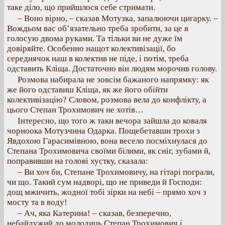
таке діло, що прийшлося себе стримати.
– Воно вірно, – сказав Мотузка, запалюючи цигарку. –
Вождьом вас об’язательно треба зробити, за це я
голосую двома руками. Та тільки ви не дуже їм
довіряйте. Особенно нащот колективізації, бо
середнячок наш в колектив не піде, і потім, треба
одставить Кліща. Достаточно він людям морочив голову.
Розмова набирала не зовсім бажаного напрямку: як
же його одставиш Кліща, як же його обійти
колективізацію? Словом, розмова вела до конфлікту, а
цього Степан Трохимович не хотів…
Інтересно, що того ж таки вечора зайшла до коваля
чорноока Мотузчина Одарка. Пощебетавши трохи з
Явдохою Гарасимівною, вона весело посміхнулася до
Степана Трохимовича своїми білими, як сніг, зубами й,
поправивши на голові хустку, сказала:
– Ви хоч би, Степане Трохимовичу, на гітарі пограли,
чи що. Такий сум надворі, що не приведи й Господи:
дощ мжичить, жодної тобі зірки на небі – прямо хоч з
мосту та в воду!
– Ач, яка Катерина! – сказав, безперечно,
небайдужий до молодиць Степан Трохимович і