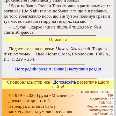
Трохимович подивився у вікно й зомлів.
Що ж побачив Степан Трохимович в раптовому світлі
вогника? Що б він там не побачив, але що він побачив,
до того збентежило його, що він тут же покинув грати й
тут же, повісивши гітару на гвіздок, сказав:
– Слухай, Одарко! Чи не пішла б ти додому, бо я
спати збираюсь.
Примітки
Подається за виданням
:
Микола Хвильовий.
Твори в
п’ятьох томах. – Нью-Йорк: Слово, Смолоскип, 1982 р.,
т. 3, с. 229 – 234.
Попередній розділ
|
Вище
|
Наступний розділ
Сподобалась сторінка?
Допоможіть
розвитку нашого
сайту!
Число завантажень : 1
© 1999 – 2026 Група «Мисленого
486
Модифіковано :
древа», автори статей
8.05.2021
Передрук статей із сайту
Якщо ви помітили
помилку набору
заохочується за умови посилання
на цiй сторiнцi,