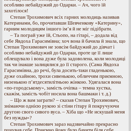
особливо небайдужий до Одарки. – Ач, чого їй
захотілося!
Степан Трохимович всіх гарних молодиць називав
Катеринами, бо, прочитавши Шевченкову «Катерину»,
гарним молодицям іншого ім’я й не міг підібрати.
– Та пограй уже їй, Стьопо, на гітарі, – додала від
себе Явдоха Гарасимівна; хоч вона й бачила й знала, що
Степан Трохимович не зовсім байдужий до дівчат і
особливо небайдужий до Одарки, проте це її лише
облещувало і вона дуже була задоволена, коли молодиці
так чи інакше залицялися до її старого. (Сама Явдоха
Гарасимівна, до речі, була досить-таки гладенькою,
дуже охайною, трохи сивенькою, обличчям приємною,
низенькою п’ятдесятилітньою жінкою. Удягалася вона
«по-городському», замість очіпка – темна хустка,
скажім, замість чобіт носила вона башмаки і т. д.)
– Що ж вам заграти? – сказав Степан Трохимович,
знімаючи однією рукою зі стіни гітару й покручуючи
другою свого сивого вуса. – Хіба що «Не искушай меня
без нужды»?
Степан Трохимович зараз надзвичайно прекрасно
почував себе. Приємно йому було бачити біля себе