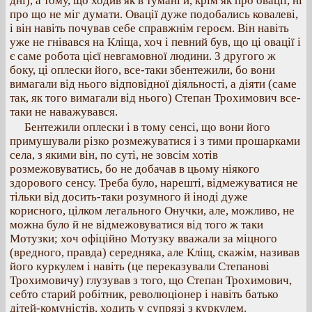
дні), а тому, що ходив як в тумані й, крім як про овації, ні
про що не міг думати. Овації дуже подобались ковалеві,
і він навіть почував себе справжнім героєм. Він навіть
уже не гнівався на Кліща, хоч і певний був, що ці овації і
є саме робота цієї невгамовної людини. З другого ж
боку, ці оплески його, все-таки збентежили, бо вони
вимагали від нього відповідної діяльності, а діяти (саме
так, як того вимагали від нього) Степан Трохимович все-
таки не наважувався.
Бентежили оплески і в тому сенсі, що вони його
примушували різко розмежуватися і з тими прошарками
села, з якими він, по суті, не зовсім хотів
розмежовуватись, бо не добачав в цьому ніякого
здорового сенсу. Треба було, нарешті, відмежуватися не
тільки від досить-таки розумного й іноді дуже
корисного, цілком легального Онучки, але, можливо, не
можна було й не відмежовуватися від того ж таки
Мотузки; хоч офіційно Мотузку вважали за міцного
(вредного, правда) середняка, але Кліщ, скажім, називав
його куркулем і навіть (це переказували Степанові
Трохимовичу) глузував з того, що Степан Трохимович,
себто старий робітник, революціонер і навіть батько
дітей-комуністів, ходить у супрязі з куркулем.