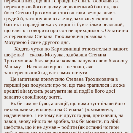
переконатись, що він і справді не спить. Особливо ж
переконував його в цьому червоненький бантик, що
його Степан Трохимович того ж таки вечора зняв з
грудей й, загорнувши в газетку, заховав у скриню:
бантик і справді лежав у скрині і був стільки реальний,
що навіть і говорити про сон не приходилось. Остаточно
ж переконала Степана Трохимовича розмова з
Мотузкою і саме другого дня.
– Ходять чутки по Кармазинівці относительно вашого
шефства! – сказав Мотузка, здибавши Степана
Трохимовича біля корита: коваль напував свою білоногу
Маньку. – Наскільки вірно – не знаю, але
заінтересований від вас самих почути.
Це запитання примусило Степана Трохимовича в
перший раз подумати про те, що таке трапилося і як же
врешті він мусить реагувати на ці події в його досі
занадто спокійному житті.
Як би там не було, а овації, що ними зустрічали його
незаможники, вплинули на Степана Трохимовича,
надзвичайно! І не тому він другого дня, приїхавши, на
завод, знову нічого не зробив, так би мовити, по лінії
шефства, що й не думав – робити (як останні чотири