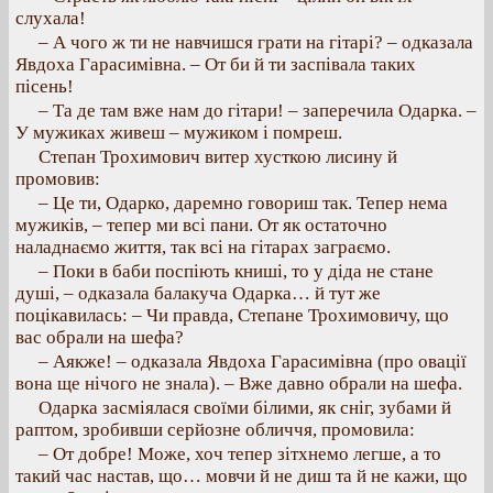
слухала!
– А чого ж ти не навчишся грати на гітарі? – одказала
Явдоха Гарасимівна. – От би й ти заспівала таких
пісень!
– Та де там вже нам до гітари! – заперечила Одарка. –
У мужиках живеш – мужиком і помреш.
Степан Трохимович витер хусткою лисину й
промовив:
– Це ти, Одарко, даремно говориш так. Тепер нема
мужиків, – тепер ми всі пани. От як остаточно
наладнаємо життя, так всі на гітарах заграємо.
– Поки в баби поспіють книші, то у діда не стане
душі, – одказала балакуча Одарка… й тут же
поцікавилась: – Чи правда, Степане Трохимовичу, що
вас обрали на шефа?
– Аякже! – одказала Явдоха Гарасимівна (про овації
вона ще нічого не знала). – Вже давно обрали на шефа.
Одарка засміялася своїми білими, як сніг, зубами й
раптом, зробивши серйозне обличчя, промовила:
– От добре! Може, хоч тепер зітхнемо легше, а то
такий час настав, що… мовчи й не диш та й не кажи, що