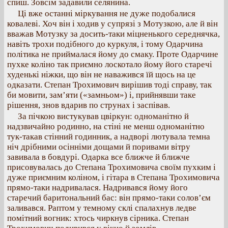
спиш. Зовсім задавили селянина.
Ці вже останні міркування не дуже подобалися
ковалеві. Хоч він і ходив у супрязі з Мотузкою, але й він
вважав Мотузку за досить-таки міцненького середнячка,
навіть трохи подібного до куркуля, і тому Одарчина
політика не приймалася йому до смаку. Проте Одарчине
пухке коліно так приємно лоскотало йому його старечі
худенькі ніжки, що він не наважився їй щось на це
одказати. Степан Трохимович вирішив тоді справу, так
би мовити, зам’яти («замньом») і, прийнявши таке
рішення, знов вдарив по струнах і заспівав.
За пічкою вистукував цвіркун: одноманітно й
надзвичайно родинно, на стіні не менш одноманітно
тук-такав стінний годинник, а надворі лютувала темна
ніч дрібними осінніми дощами й поривами вітру
завивала в бовдурі. Одарка все ближче й ближче
присовувалась до Степана Трохимовича своїм пухким і
дуже приємним коліном, і гітара в Степана Трохимовича
прямо-таки надривалася. Надривався йому його
старечий баритональний бас: він прямо-таки солов’єм
заливався. Раптом у темному склі спалахнув ледве
помітний вогник: хтось чиркнув сірника. Степан