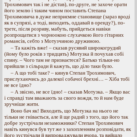
Трохимович так і не дістав), по-друге, не захоче орати
його землю і таким чином поставить Степана
Трохимовича в дуже неприємне становище (зараз вроді
як в супрязі, а тоді, виходить, оддавай в оренду?), по-
третє, після розриву, мабуть, прийдеться навіки
розпрощатися з чорноокою слухачкою його гітарних
романсів, себто з Мотузчиною дружиною.
– Та кажіть вже! – сказав русявий широкогрудий
(йому було років з тридцять) Мотузка й почухав собі
спину. – Чого там не признаєтеся? Батько тільки-но
прийшли з сільради й кажуть, що діло таки було.
– А що тобі таке? – кинув Степан Трохимович,
прислухаючись до далекої собачої брехні… – Хіба тобі
не все їдно?
– А звісно, не все їдно! – сказав Мотузка. – Якщо вас
і справді там вважають за свого вождя, то й нам буде
зручніше жити.
Воно бач як! Виходить, що Мотузка на нього не
тільки не гнівається, але й ще радий з того, що його так
добре зустрічали незаможники? Степан Трохимович
навіть кинувся був тут же з захопленням розповідати, як
його зустрічали й випроваджували вчора, та вийшло