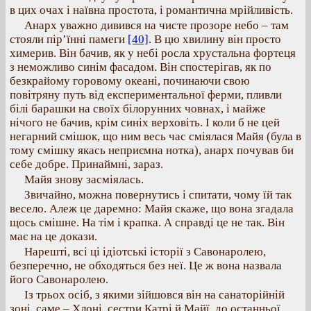
в цих очах і наївна простота, і романтична мрійливість.
Анарх уважно дивився на чисте прозоре небо – там
стояли пір’їнні памеги
[40]
. В цю хвилину він просто
химерив. Він бачив, як у небі росла хрустальна фортеця
з неможливо синім фасадом. Він спостерігав, як по
безкрайому горовому океані, починаючи свою
повітряну путь від експериментальної ферми, пливли
білі барашки на своїх білорунних човнах, і майже
нічого не бачив, крім синіх верховіть. І коли б не цей
негарний смішок, що ним весь час сміялася Майя (була в
тому смішку якась неприємна нотка), анарх почував би
себе добре. Принаймні, зараз.
Майя знову засміялась.
Звичайно, можна повернутись і спитати, чому їй так
весело. Алеж це даремно: Майя скаже, що вона згадала
щось смішне. На тім і крапка. А справді це не так. Він
має на це докази.
Нарешті, всі ці ідіотські історії з Савонаролею,
безперечно, не обходяться без неї. Це ж вона назвала
його Савонаролею.
Із трьох осіб, з якими зійшовся він на санаторійній
зоні, саме – Хлоні, сестри Катрі й Майї, до останньої