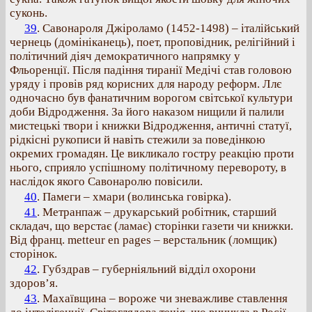
суконь.
39
. Савонароля Джіроламо (1452-1498) – італійський
чернець (домініканець), поет, проповідник, релігійний і
політичний діяч демократичного напрямку у
Фльоренції. Після падіння тиранії Медічі став головою
уряду і провів ряд корисних для народу реформ. Ллє
одночасно був фанатичним ворогом світської культури
доби Відродження. За його наказом нищили й палили
мистецькі твори і книжки Відродження, античні статуї,
рідкісні рукописи й навіть стежили за поведінкою
окремих громадян. Це викликало гостру реакцію проти
нього, сприяло успішному політичному перевороту, в
наслідок якого Савонаролю повісили.
40
. Памеги – хмари (волинська говірка).
41
. Метранпаж – друкарський робітник, старший
складач, що верстає (ламає) сторінки газети чи книжки.
Від франц. metteur en pages – верстальник (ломщик)
сторінок.
42
. Губздрав – губерніяльний відділ охорони
здоров’я.
43
. Махаївщина – вороже чи зневажливе ставлення