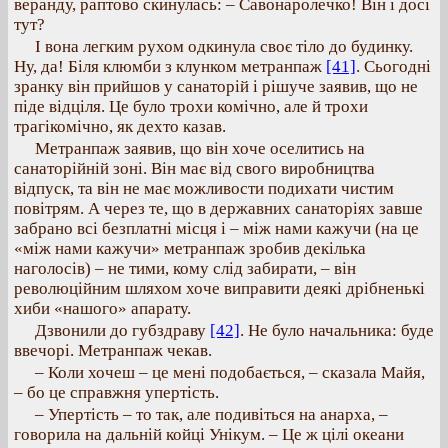
веранду, раптово скинулась: – Савонаролечко! Він і досі
тут?
І вона легким рухом одкинула своє тіло до будинку.
Ну, да! Біля клюмби з клунком метранпаж
[41]
. Сьогодні
зранку він прийшов у санаторій і рішуче заявив, що не
піде відціля. Це було трохи комічно, але й трохи
трагікомічно, як дехто казав.
Метранпаж заявив, що він хоче оселитись на
санаторійній зоні. Він має від свого виробництва
відпуск, та він не має можливости подихати чистим
повітрям. А через те, що в державних санаторіях завше
забрано всі безплатні місця і – між нами кажучи (на це
«між нами кажучи» метранпаж зробив декілька
наголосів) – не тими, кому слід забирати, – він
революційним шляхом хоче виправити деякі дрібненькі
хиби «нашого» апарату.
Дзвонили до губздраву
[42]
. Не було начальника: буде
ввечорі. Метранпаж чекав.
– Коли хочеш – це мені подобається, – сказала Майя,
– бо це справжня упертість.
– Упертість – то так, але подивіться на анарха, –
говорила на дальній койці Унікум. – Це ж цілі океани