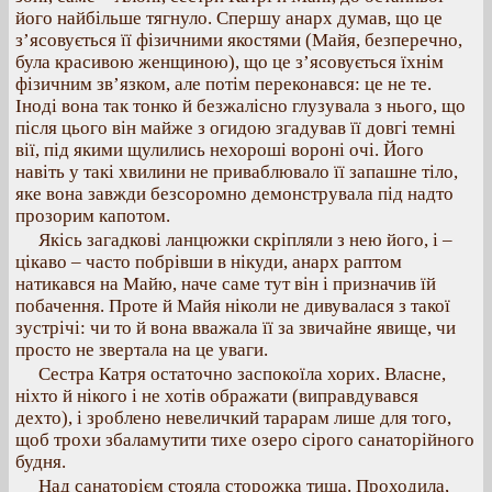
його найбільше тягнуло. Спершу анарх думав, що це
з’ясовується її фізичними якостями (Майя, безперечно,
була красивою женщиною), що це з’ясовується їхнім
фізичним зв’язком, але потім переконався: це не те.
Іноді вона так тонко й безжалісно глузувала з нього, що
після цього він майже з огидою згадував її довгі темні
вії, під якими щулились нехороші вороні очі. Його
навіть у такі хвилини не приваблювало її запашне тіло,
яке вона завжди безсоромно демонструвала під надто
прозорим капотом.
Якісь загадкові ланцюжки скріпляли з нею його, і –
цікаво – часто побрівши в нікуди, анарх раптом
натикався на Майю, наче саме тут він і призначив їй
побачення. Проте й Майя ніколи не дивувалася з такої
зустрічі: чи то й вона вважала її за звичайне явище, чи
просто не звертала на це уваги.
Сестра Катря остаточно заспокоїла хорих. Власне,
ніхто й нікого і не хотів ображати (виправдувався
дехто), і зроблено невеличкий тарарам лише для того,
щоб трохи збаламутити тихе озеро сірого санаторійного
будня.
Над санаторієм стояла сторожка тиша. Проходила,