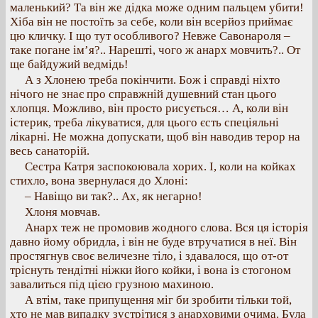
маленький? Та він же дідка може одним пальцем убити!
Хіба він не постоїть за себе, коли він всерйоз приймає
цю кличку. І що тут особливого? Невже Савонароля –
таке погане ім’я?.. Нарешті, чого ж анарх мовчить?.. От
ще байдужий ведмідь!
А з Хлонею треба покінчити. Бож і справді ніхто
нічого не знає про справжній душевний стан цього
хлопця. Можливо, він просто рисується… А, коли він
істерик, треба лікуватися, для цього єсть спеціяльні
лікарні. Не можна допускати, щоб він наводив терор на
весь санаторій.
Сестра Катря заспокоювала хорих. І, коли на койках
стихло, вона звернулася до Хлоні:
– Навіщо ви так?.. Ах, як негарно!
Хлоня мовчав.
Анарх теж не промовив жодного слова. Вся ця історія
давно йому обридла, і він не буде втручатися в неї. Він
простягнув своє величезне тіло, і здавалося, що от-от
тріснуть тендітні ніжки його койки, і вона із стогоном
завалиться під цією грузною махиною.
А втім, таке припущення міг би зробити тільки той,
хто не мав випадку зустрітися з анарховими очима. Була