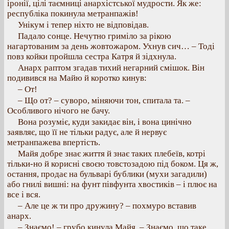
іронії, цілі таємниці анархістської мудрости. Як же:
республіка покинула метранпажів!
Унікум і тепер ніхто не відповідав.
Падало сонце. Нечутно гриміло за рікою
нагартованим за день жовтожаром. Ухнув сич… – Тоді
повз койки пройшла сестра Катря й зідхнула.
Анарх раптом згадав тихий негарний смішок. Він
подивився на Майю й коротко кинув:
– От!
– Що от? – суворо, міняючи тон, спитала та. –
Особливого нічого не бачу.
Вона розуміє, куди закидає він, і вона цинічно
заявляє, що її не тільки радує, але й нервує
метранпажева впертість.
Майя добре знає життя й знає таких плебеїв, котрі
тільки-но й корисні своєю товстозадою під боком. Ця ж,
остання, продає на бульварі бублики (мухи загадили)
або гнилі вишні: на фунт півфунта хвостиків – і плює на
все і вся.
– Але це ж ти про дружину? – похмуро вставив
анарх.
– Знаємо! – грубо кинула Майя. – Знаємо, що таке