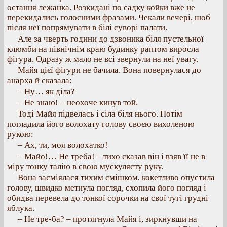
остання лежанка. Розкидані по садку койки вже не
перекидались голосними фразами. Чекали вечері, шоб
після неї попрямувати в білі суворі палати.
Але за чверть години до дзвоника біля пустельної
клюмби на північнім краю будинку раптом виросла
фігура. Одразу ж мало не всі звернули на неї увагу.
Майя цієї фігури не бачила. Вона повернулася до
анарха й сказала:
– Ну… як діла?
– Не знаю! – неохоче кинув той.
Тоді Майя підвелась і сіла біля нього. Потім
погладила його волохату голову своєю вихоленою
рукою:
– Ах, ти, моя волохатко!
– Майо!… Не треба! – тихо сказав він і взяв її не в
міру тонку талію в свою мускулясту руку.
Вона засміялася тихим смішком, кокетливо опустила
голову, швидко метнула погляд, схопила його погляд і
обидва перевела до тонкої сорочки на свої тугі грудні
яблука.
– Не тре-ба? – протягнула Майя і, зиркнувши на