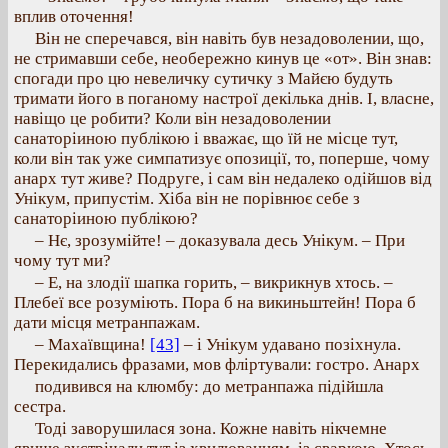
вплив оточення!
Він не сперечався, він навіть був незадоволении, що,
не стримавши себе, необережно кинув це «от». Він знав:
спогади про цю невеличку сутичку з Майєю будуть
тримати його в поганому настрої декілька днів. І, власне,
навіщо це робити? Коли він незадоволении
санаторіиною публікою і вважає, що їй не місце тут,
коли він так уже симпатизує опозиції, то, поперше, чому
анарх тут живе? Подруге, і сам він недалеко одійшов від
Унікум, припустім. Хіба він не порівнює себе з
санаторіиною публікою?
– Нє, зрозумійте! – доказувала десь Унікум. – При
чому тут ми?
– Е, на злодії шапка горить, – викрикнув хтось. –
Плебеї все розуміють. Пора б на викиньштейн! Пора б
дати місця метранпажам.
– Махаївщина!
[43]
– і Унікум удавано позіхнула.
Перекидались фразами, мов фліртували: гостро. Анарх
подивився на клюмбу: до метранпажа підійшла
сестра.
Тоді заворушилася зона. Кожне навіть нікчемне