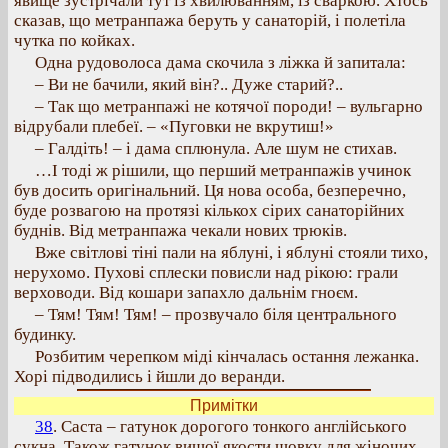
явище зустрічали тут із хвилюванням, із сваркою. Хтось
сказав, що метранпажа беруть у санаторій, і полетіла
чутка по койках.
Одна рудоволоса дама скочила з ліжка й запитала:
– Ви не бачили, який він?.. Дуже старий?..
– Так що метранпажі не котячої породи! – вульгарно
відрубали плебеї. – «Пуговки не вкрутиш!»
– Галдіть! – і дама сплюнула. Але шум не стихав.
…І тоді ж рішили, що перший метранпажів учинок
був досить оригінальний. Ця нова особа, безперечно,
буде розвагою на протязі кількох сірих санаторійних
буднів. Від метранпажа чекали нових трюків.
Вже світлові тіні пали на яблуні, і яблуні стояли тихо,
нерухомо. Пухові сплески повисли над рікою: грали
верховоди. Від кошари запахло дальнім гноєм.
– Тям! Тям! Тям! – прозвучало біля центрального
будинку.
Розбитим черепком міді кінчалась остання лежанка.
Хорі підводились і йшли до веранди.
Примітки
38
. Саста – гатунок дорогого тонкого англійського
сукна. Також гатунок вищої якости шовку для жіночих