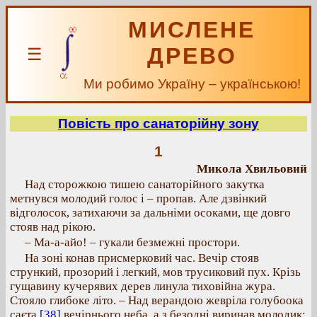
МИСЛЕНЕ
ДРЕВО
☰
Ми робимо Україну – українською!
Повість про санаторійну зону
1
Микола Хвильовий
Над сторожкою тишею санаторійного закутка
метнувся молодий голос і – пропав. Але дзвінкий
відголосок, затихаючи за дальніми осоками, ще довго
стояв над рікою.
– Ма-а-айо! – гукали безмежні простори.
На зоні конав присмерковий час. Вечір стояв
стрункий, прозорий і легкий, мов трусиковий пух. Крізь
гущавину кучерявих дерев линула тиховійна жура.
Стояло глибоке літо. – Над верандою жевріла голубоока
саєта
[38]
вечірнього неба, а з безодні виринав молодик: