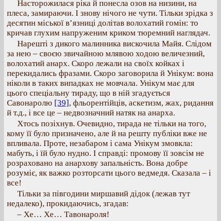
Насторожилася ріка й понесла озов на низини, на
плеса, замираючи. І знову нічого не чути. Тільки зрідка з
десятин міської в’язниці долітав волохатий гомін: то
кричав глухим напруженим криком тюремний наглядач.
Нарешті з дикого малинника вискочила Майя. Слідом
за нею – своєю звичайною млявою ходою величезний,
волохатий анарх. Скоро лежали на своїх койках і
перекидались фразами. Скоро заговорила й Унікум: вона
ніколи в таких випадках не мовчала. Унікум має для
цього спеціальну тираду, що в ній згадується
Савонаролю
[39]
, фльорентійців, аскетизм, жах, ридання
й т.д., і все це – недвозначний натяк на анарха.
Хтось позіхнув. Очевидно, тирада не тільки на того,
кому її було призначено, але й на решту публіки вже не
впливала. Проте, незабаром і сама Унікум змовкла:
мабуть, і їй було нудно. І справді: промову її зовсім не
розраховано на анархову запальність. Вона добре
розуміє, як важко розторсати цього ведмедя. Сказала – і
все!
Тільки за півгодини миршавий дідок (лежав тут
недалеко), прокидаючись, згадав:
– Хе… Хе… Тавонароля!