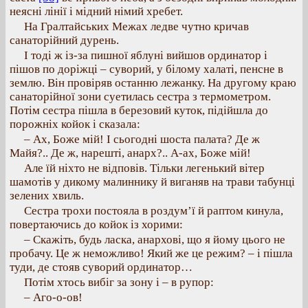
неясні лінії і мідний німий хребет.
На Гралтайських Межах ледве чутно кричав
санаторійний дурень.
І тоді ж із-за пишної яблуні вийшов ординатор і
пішов по доріжці – суворий, у білому халаті, пенсне в
землю. Він провіряв останню лежанку. На другому краю
санаторійної зони суетилась сестра з термометром.
Потім сестра пішла в березовий куток, підійшла до
порожніх койок і сказала:
– Ах, Боже мій! І сьогодні шоста палата? Де ж
Майя?.. Де ж, нарешті, анарх?.. А-ах, Боже мій!
Але їй ніхто не відповів. Тільки легенький вітер
шамотів у дикому малиннику й виганяв на трави табунці
зелених хвиль.
Сестра трохи постояла в роздум’ї й раптом кинула,
повертаючись до койок із хорими:
– Скажіть, будь ласка, анархові, що я йому цього не
пробачу. Це ж неможливо! Який же це режим? – і пішла
туди, де стояв суворий ординатор…
Потім хтось вибіг за зону і – в рупор:
– Аго-о-ов!