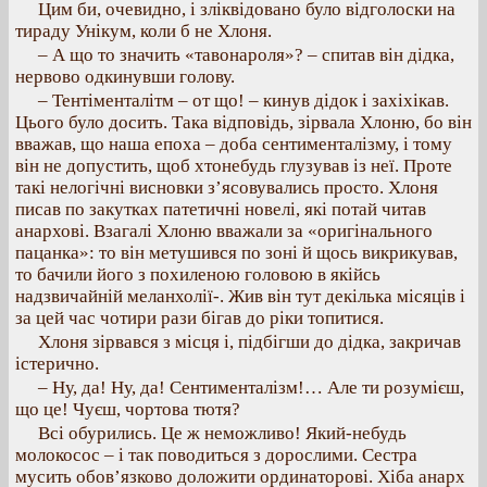
Цим би, очевидно, і зліквідовано було відголоски на
тираду Унікум, коли б не Хлоня.
– А що то значить «тавонароля»? – спитав він дідка,
нервово одкинувши голову.
– Тентіменталітм – от що! – кинув дідок і захіхікав.
Цього було досить. Така відповідь, зірвала Хлоню, бо він
вважав, що наша епоха – доба сентименталізму, і тому
він не допустить, щоб хтонебудь глузував із неї. Проте
такі нелогічні висновки з’ясовувались просто. Хлоня
писав по закутках патетичні новелі, які потай читав
анархові. Взагалі Хлоню вважали за «оригінального
пацанка»: то він метушився по зоні й щось викрикував,
то бачили його з похиленою головою в якійсь
надзвичайній меланхолії-. Жив він тут декілька місяців і
за цей час чотири рази бігав до ріки топитися.
Хлоня зірвався з місця і, підбігши до дідка, закричав
істерично.
– Ну, да! Ну, да! Сентименталізм!… Але ти розумієш,
що це! Чуєш, чортова тютя?
Всі обурились. Це ж неможливо! Який-небудь
молокосос – і так поводиться з дорослими. Сестра
мусить обов’язково доложити ординаторові. Хіба анарх