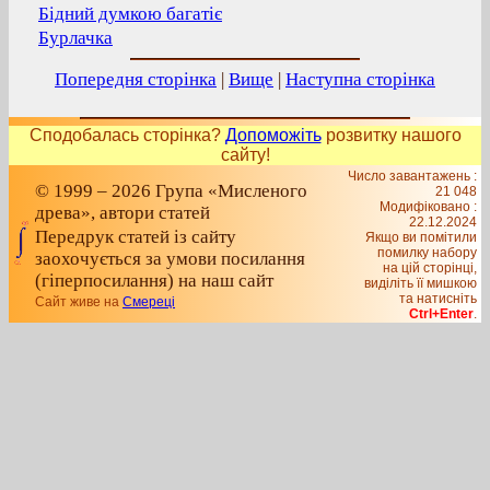
Бідний думкою багатіє
Бурлачка
Попередня сторінка
|
Вище
|
Наступна сторінка
Сподобалась сторінка?
Допоможіть
розвитку нашого
сайту!
Число завантажень :
© 1999 – 2026 Група «Мисленого
21 048
Модифіковано :
древа», автори статей
22.12.2024
Передрук статей із сайту
Якщо ви помітили
помилку набору
заохочується за умови посилання
на цiй сторiнцi,
(гіперпосилання) на наш сайт
видiлiть її мишкою
та натисніть
Сайт живе на
Смереці
Ctrl+Enter
.