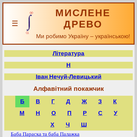
МИСЛЕНЕ
ДРЕВО
☰
Ми робимо Україну – українською!
Література
Н
Іван Нечуй-Левицький
Алфавітний покажчик
Б
В
Г
Д
Ж
З
К
М
Н
О
П
Р
С
У
Х
Ч
Ш
Баба Параска та баба Палажка