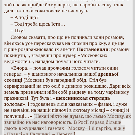
той сік, як прийде йому черга, ще наробить соку, і так
далі, аж поки соки зовсім не висхнуть.
– А тоді що?
– Тоді треба щось їсти…
– Пху!
Словом сказати, про що не починали вони розмову,
він якось усе перескакував на спомин про їжу, а це ще
гірше роздражнювало їх апетит.
Постановили
: розмову
покинути, і, згадавши про нумер «Московских
ведомостей», нападом почали його читати.
«Вчора, – почав дрожачим голосом читати один
генерал, – у шановного начальника нашої
древньої
столиці
(Москви) був парадний обід. Стіл був
сервирований на сто осіб з дивною розкішшю. Дари всіх
земель призначили ніби собі рандеву на тому чарівному
празникові. Тут була і «
шекснинская стерлядь
золотая
», і годованець лісів кавказьких – фазан, і дуже
не звичайні на нашій півночі в лютому місяці – суниці й
полуниці…»
[Нехай ніхто не думає, що лаємо Москву, як
звичайно на нас наговорюють. В Росії гаразд більше
лають в журналах і газетах «Москву» і її партію, ніж у
«Правді» в Галичині. – Перекл.]