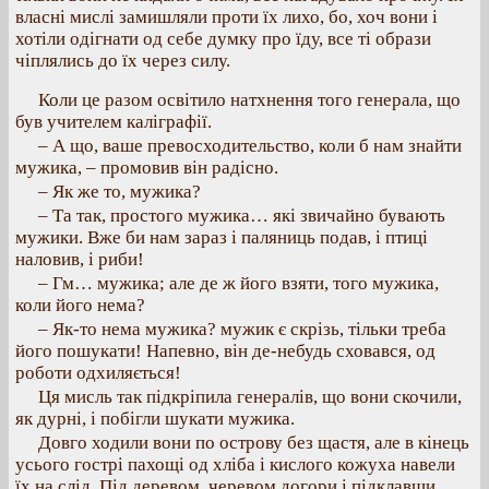
власні мислі замишляли проти їх лихо, бо, хоч вони і
хотіли одігнати од себе думку про їду, все ті образи
чіплялись до їх через силу.
Коли це разом освітило натхнення того генерала, що
був учителем каліграфії.
– А що, ваше превосходительство, коли б нам знайти
мужика, – промовив він радісно.
– Як же то, мужика?
– Та так, простого мужика… які звичайно бувають
мужики. Вже би нам зараз і паляниць подав, і птиці
наловив, і риби!
– Гм… мужика; але де ж його взяти, того мужика,
коли його нема?
– Як-то нема мужика? мужик є скрізь, тільки треба
його пошукати! Напевно, він де-небудь сховався, од
роботи одхиляється!
Ця мисль так підкріпила генералів, що вони скочили,
як дурні, і побігли шукати мужика.
Довго ходили вони по острову без щастя, але в кінець
усього гострі пахощі од хліба і кислого кожуха навели
їх на слід. Під деревом, черевом догори і підклавши