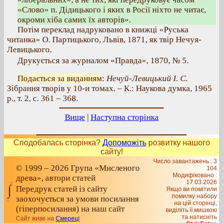
«Слово» п. Дідицького і яких в Росії ніхто не читає,
окроми хіба самих їх авторів».
Потім переклад надруковано в книжці «Руська
читанка» О. Партицького, Львів, 1871, як твір Нечуя-
Левицького.
Друкується за журналом «Правда», 1870, № 5.
Подається за виданням
:
Нечуй-Левицький І. С.
Зібрання творів у 10-и томах. – К.: Наукова думка, 1965
р., т. 2, с. 361 – 368.
Вище
|
Наступна сторінка
Сподобалась сторінка?
Допоможіть
розвитку нашого
сайту!
Число завантажень : 3
© 1999 – 2026 Група «Мисленого
104
Модифіковано :
древа», автори статей
17.03.2026
Передрук статей із сайту
Якщо ви помітили
помилку набору
заохочується за умови посилання
на цiй сторiнцi,
(гіперпосилання) на наш сайт
видiлiть її мишкою
та натисніть
Сайт живе на
Смереці