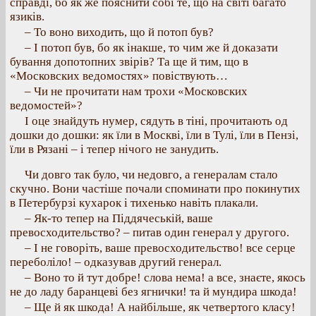
справді, бо як же пояснити собі те, що на світі багато
язиків.
– То воно виходить, що й потоп був?
– І потоп був, бо як інакше, то чим же й доказати
бування допотопних звірів? Та ще й тим, що в
«Московских ведомостях» повіствують…
– Чи не прочитати нам трохи «Московских
ведомостей»?
І оце знайдуть нумер, сядуть в тіні, прочитають од
дошки до дошки: як їли в Москві, їли в Тулі, їли в Пензі,
їли в Рязані – і тепер нічого не занудить.
Чи довго так було, чи недовго, а генералам стало
скучно. Вони частіше почали споминати про покинутих
в Петербурзі кухарок і тихенько навіть плакали.
– Як-то тепер на Піддячеській, ваше
превосходительство? – питав один генерал у другого.
– І не говоріть, ваше превосходительство! все серце
переболіло! – одказував другий генерал.
– Воно то й тут добре! слова нема! а все, знаєте, якось
не до ладу баранцеві без ягнички! та й мундира шкода!
– Ще й як шкода! А найбільше, як четвертого класу!