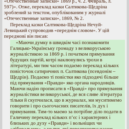
«Отечественные записки» 1869 р., ч. 2. Февраль, л.
597)». Отже, переклад казки Салтикова-Щедріна
зроблений за текстом, опублікованим у журналі
«Отечественные записки», 1869, № 2.
Переклад казки Салтикова-Щедріна Нечуй-
Левицький супроводив «переднім словом». У цій
передмові він писав:
«Маючи думку в швидкім часі познакомити
Галицько-Українську громаду з великоруською
журналістикою за 1869 р. і початком прямування
будущих партій, котрі наклюнулись трохи в
літературі, ми тим часом подаємо переклад кількох
повісточок сатиричних п. Салтикова (псевдонім –
Щедрін). Подаємо ті повістки яко підходячі більше
під прямування «Правди» яко органа народовців.
Маючи надію прописати в «Правді» про прямування
журналістики великоруської, де вся сливе література
тільки й скупчилася, що в журналах, ми муситимемо
говорити і про сьогочасних писателів, їх дух і
прямування. Тим-то маємо за потрібне діло подати в
Галичину переклад кількох п’єс і характерних і
близьких до духу «Правди» і вольніщих чи
«ліберальних», а не тих, які передруковує часом