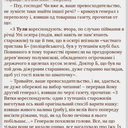
– Пху, господи! Чи вже ж, ваше превосходительство,
не зумієте таки знайти іншої речі? – крикнув генерал з
переполоху і, взявши од товариша газету, прочитав от
що:
«З
Тули
кореспондують: вчора, по случаю піймання в
річці Упі осятра (подія, якої навіть не пам’ятають
старожили) та ще й тим, що в осятрі впізнали «частнаго
пристава Б» (поліцейського), був у тутешнім клубі бал.
Повинного в тому торжестві принесли на прездоровому
дерев’яному полумискові, обкладеного огірочками і
держачого в щелепах кусок зелені. Доктор Б, що був на
той день діжурним старшиною, дуже старанно наглядав,
щоб усі гості взяли по шматочку».
– Тривайте, ваше превосходительство, і ви, здається,
не дуже обережні на вибор читання! – перервав йому
другий генерал і, взявши по черзі газету, прочитав: «З
Вятки кореспондують: один з тутешніх старожилів
виготував ось який оригінальний спосіб варити юшку:
взявши живого налима (рибу), він велів його попереду
висікти різками, тоді, як од болю печінка в нього
побільшає…» Генерали похилили голови. Все, на що
тільки вони не кидали очима, все нагадувало про їжу. Їх