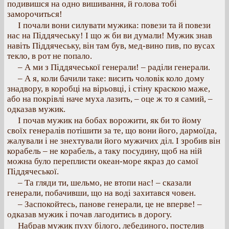
подивишся на одно вишивання, й голова тобі
заморочиться!
І почали вони силувати мужика: повези та й повези
нас на Піддячеську! І що ж би ви думали! Мужик знав
навіть Піддячеську, він там був, мед-вино пив, по вусах
текло, в рот не попало.
– А ми з Піддячеської генерали! – раділи генерали.
– А я, коли бачили таке: висить чоловік коло дому
знадвору, в коробці на вірьовці, і стіну краскою маже,
або на покрівлі наче муха лазить, – оце ж то я самий, –
одказав мужик.
І почав мужик на бобах ворожити, як би то йому
своїх генералів потішити за те, що вони його, дармоїда,
жалували і не знехтували його мужичих діл. І зробив він
корабель – не корабель, а таку посудину, щоб на ній
можна було переплисти океан-море якраз до самої
Піддячеської.
– Та гляди ти, шельмо, не втопи нас! – сказали
генерали, побачивши, що на воді захитався човен.
– Заспокойтесь, панове генерали, це не вперве! –
одказав мужик і почав лагодитись в дорогу.
Набрав мужик пуху білого, лебединого, постелив