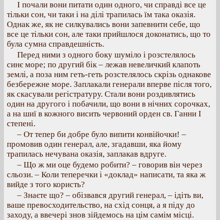
І почали вони питати один одного, чи справді все це
тільки сон, чи таки і на ділі трапилась їм така оказія.
Однак же, як не силкувались вони запевнити себе, що
все це тільки сон, але таки прийшлося доконатись, що то
була сумна справдешність.
Перед ними з одного боку шуміло і розстелялось
синє море; по другий бік – лежав невеличкий клапоть
землі, а поза ним геть-геть розстелялось скрізь однакове
безбережне море. Заплакали генерали вперве після того,
як скасували регістратуру. Стали вони роздивлятись
один на другого і побачили, що вони в нічних сорочках,
а на шиї в кожного висить червоний орден св. Ганни І
степені.
– От тепер би добре було випити конвійочки! –
промовив один генерал, але, згадавши, яка йому
трапилась нечувана оказія, заплакав вдруге.
– Що ж ми оце будемо робити? – говорив він через
сльози. – Коли теперечки і «доклад» написати, та яка ж
вийде з того користь?
– Знаєте що? – обізвався другий генерал, – ідіть ви,
ваше превосходительство, на схід сонця, а я піду до
заходу, а ввечері знов зійдемось на цім самім місці.