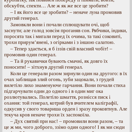
обскубти, спекти… Але ж як же все це зробити?
– І як його все це зробити? – неначе луна промовив
другий генерал.
Замовкли вони і почали сплющувати очі, щоб
заснути; але голод зовсім проганяв сон. Рябчики, індики,
поросята так і мигали перед їх очима, та такі соковиті,
трохи прирум’янені, з огірками і з іншою салатою.
– Тепер здається, я б іззів свій власний чобіт! –
промовив один генерал.
– Та й рукавички бувають смачні, як довго їх
поносити! – зітхнув другий генерал.
Коли це генерали разом зирнули один на другого: в їх
очах заблищав злий огонь, зуби зацокали, з грудей
вилетіло лихо знаменуюче гарчання. Вони почали стиха
підгарчувати один до одного і в один миг ока
розлютувались. Полетіло шмаття, рознісся писк і
охання: той генерал, котрий був вчителем каліграфії,
одкусив у свого товариша орден і зразу проковтнув. Але
текуча кров неначе трохи їх заспокоїла.
– Дух святий при нас! – промовили вони разом, – та
це ж ми, чого доброго, ззімо один одного! І як ми сюди