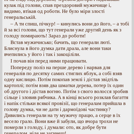
кулак під голови, спав прездоровий мужичище і,
видимо, втікав од роботи. Не було міри злості
генеральській.
– А ти спиш, пічкур! – кинулись вони до його, – а тобі
й за всі голови, що тут генерали уже другий день як з
голоду помирають! Зараз до роботи!
Встав мужичисько; бачить, що генерали люті.
Блиснула в його думка дати драла, але вони таки
вчепились у його і так і закоціліли.
І почав він перед ними працювати.
Попереду поліз на перше дерево і нарвав для
генералів по десятку самих стиглих яблук, а собі взяв
одну кислицю. Потім покопав землі і дістав звідтіль
картоплі; потім взяв два шматки дерева, потер їх один
об другого і дістав вогню. Потім з свого волосся зробив
сільце і зловив рябчика. А в кінці всього розклав багаття
і напік стільки всякої провізії, що генералам прийшла в
голову думка, чи не дати і дармоїдові частинку?
Дивились генерали на ту мужичу працю, а серце в їх
весело грало. Вони вже й забули, що вчора трохи не
померли з голоду, і думали: ото, як добре бути
генералом, ніде не загинеш!