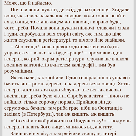
Може, що й найдемо.
Почали вони шукати, де схід, де захід сонця. Згадали
вони, як колись начальник говорив: коли хочеш знайти
схід сонця, то стань лицем до півночі, і вправо буде,
чого треба. Почали вони шукати півночі, ставали і сюди
і туди, спробували всіх сторін світу, але тим, що ціле
життя служили в регістратурі, то нічого й не знайшли.
– Або от що! ваше превосходительство: ви йдіть
управо, а я – вліво; так буде краще! – промовив один
генерал, котрий, окрім регістратури, служив ще в школі
воєнних кантоністів вчителем каліграфії і тим був
розумнішим.
Як сказали, так зробили. Один генерал пішов управо і
бачить він – росте дерево, а на дереві всякі овощі. Хотів
генерал дістати хоч одно яблучко, але всі так високо
висіли, що треба було лізти. Спробував лізти – нічого не
вийшло, тільки сорочку порвав. Прийшов він до
струмочка, бачить: там риба грає, ніби на Фонтанці в
засіках (в Петербурзі), так аж кишить, аж кишить!
«Ото якби такої рибки та на Піддячеську!» – подумав
генерал і навіть його лице змінилось від апетиту.
Зайшов він у ліс, а там рябчики свищуть, тетері