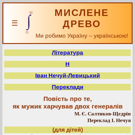
МИСЛЕНЕ
ДРЕВО
☰
Ми робимо Україну – українською!
Література
Н
Іван Нечуй-Левицький
Переклади
Повість про те,
як мужик харчував двох генералів
М. Є. Салтиков-Щедрін
Переклад І. Нечуя
(для дітей)