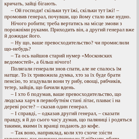
кричать, зайці бігають.
– Ой господи! скільки тут їжі, скільки тут їжі! –
промовив генерал, почувши, що йому стало вже нудно.
Нічого робити; треба вертатись на місце змови з
порожніми руками. Приходить він, а другий генерал вже
й дожидає його.
– Ну що, ваше превосходительство? чи промислили
що-небудь?
– Та ось найшов старий нумер «Московских
ведомостей», а більш нічого!
Полягали генерали знов спати, але не спалось їм
натще. То їх тривожила думка, хто за їх буде брати
пенсію, то згадували вони ту рибу, овощі, рябчиків,
тетер, зайців, що бачили вдень.
– І хто б подумав, ваше превосходительство, що
людська харч в первобутнім стані літає, плаває і на
дереві росте? – сказав один генерал.
– І справді, – одказав другий генерал, – сказати
правду, я й до сього часу думав, що паляниці і родяться
такими, якими їх вранці подають до кофе.
– Так воно, наприклад, коли хто схоче ззісти
куропатку, так повинен попереду її піймати, вбити,