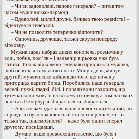
– Чи ви задоволені, панове генерали? – питав тим
часом мужичисько-дармоїд.
– Вдоволені, милий друже, бачимо твою ревність! –
відказували генерали.
– Чи не позволите теперечки відпочити?
– Одпочинь, дружище, тільки скрути попереду
вірьовку.
Мужик зараз набрав диких конопель, розмочив у
воді, побив, пом’яв – і надвечір вірьовка уже була
готова. Тою ж вірьовкою генерали прив’язали мужика,
щоб не втік, а самі лягли спати. Минув день, минув
другий; мужичисько дійшов до того, що почав у
пригорщах варити борщ. Поробились наші генерали
веселі, пухкі, гладкі, білі. І почали вони говорити, що
тутечки вони живуть на всьому готовому, а тим часом їх
пенсія в Петербурзі збирається та збирається.
– А як же вам здається, ваше превосходительство, чи
справді то було «вавілонське столпотвореніе», чи то
тільки так, іншемовність? – каже було один генерал
другому, поснідавши.
– Думаю, ваше превосходительство, що було і