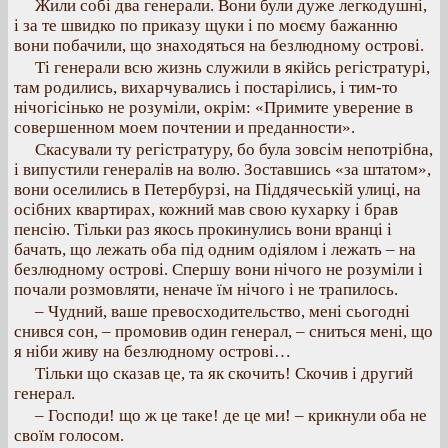
Жили собі два генерали. Вони були дуже легкодушні,
і за те швидко по приказу щуки і по моєму бажанню
вони побачили, що знаходяться на безлюдному острові.
Ті генерали всю жизнь служили в якійсь регістратурі,
там родились, вихарчувались і постарілись, і тим-то
нічогісінько не розуміли, окрім: «Примите уверение в
совершенном моем почтении и преданности».
Скасували ту регістратуру, бо була зовсім непотрібна,
і випустили генералів на волю. Зоставшись «за штатом»,
вони оселились в Петербурзі, на Піддячеській улиці, на
осібних квартирах, кожний мав свою кухарку і брав
пенсію. Тільки раз якось прокинулись вони вранці і
бачать, що лежать оба під одним одіялом і лежать – на
безлюдному острові. Спершу вони нічого не розуміли і
почали розмовляти, неначе їм нічого і не трапилось.
– Чудний, ваше превосходительство, мені сьогодні
снився сон, – промовив один генерал, – сниться мені, що
я ніби живу на безлюдному острові…
Тільки що сказав це, та як скочить! Скочив і другий
генерал.
– Господи! що ж це таке! де це ми! – крикнули оба не
своїм голосом.