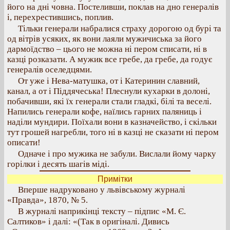
його на дні човна. Постеливши, поклав на дно генералів
і, перехрестившись, поплив.
Тільки генерали набралися страху дорогою од бурі та
од вітрів усяких, як вони лаяли мужичиська за його
дармоїдство – цього не можна ні пером списати, ні в
казці розказати. А мужик все гребе, да гребе, да годує
генералів оселедцями.
От уже і Нева-матушка, от і Катеринин славний,
канал, а от і Піддячеська! Плеснули кухарки в долоні,
побачивши, які їх генерали стали гладкі, білі та веселі.
Напились генерали кофе, наїлись гарних паляниць і
наділи мундири. Поїхали вони в казначейство, і скільки
тут грошей нагребли, того ні в казці не сказати ні пером
описати!
Одначе і про мужика не забули. Вислали йому чарку
горілки і десять шагів міді.
Примітки
Вперше надруковано у львівському журналі
«Правда», 1870, № 5.
В журналі наприкінці тексту – підпис «М. Є.
Салтиков» і далі: «(Так в оригіналі. Дивись