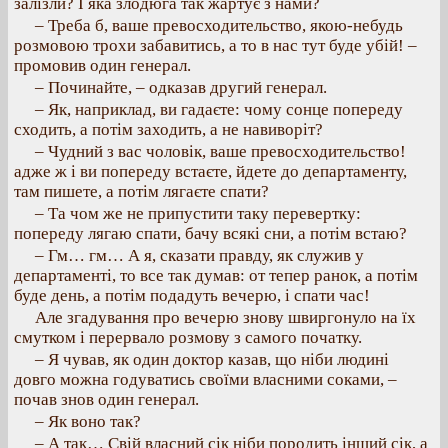
залізли? І яка злодюга так жартує з нами?
– Треба б, ваше превосходительство, якою-небудь
розмовою трохи забавитись, а то в нас тут буде убій! –
промовив один генерал.
– Починайте, – одказав другий генерал.
– Як, наприклад, ви гадаєте: чому сонце попереду
сходить, а потім заходить, а не навиворіт?
– Чудний з вас чоловік, ваше превосходительство!
адже ж і ви попереду встаєте, йдете до департаменту,
там пишете, а потім лягаєте спати?
– Та чом же не припустити таку перевертку:
попереду лягаю спати, бачу всякі сни, а потім встаю?
– Гм… гм… А я, сказати правду, як служив у
департаменті, то все так думав: от тепер ранок, а потім
буде день, а потім подадуть вечерю, і спати час!
Але згадування про вечерю знову швиргонуло на їх
смутком і перервало розмову з самого початку.
– Я чував, як один доктор казав, що ніби людині
довго можна годуватись своїми власними соками, –
почав знов один генерал.
– Як воно так?
– А так… Свій власний сік ніби породить інший сік, а