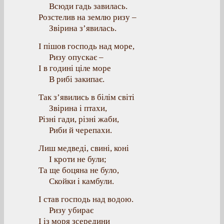
Всюди гадь завилась.
Розстелив на землю ризу –
Звірина з’явилась.
І пішов господь над море,
Ризу опускає –
І в годині ціле море
В рибі закипає.
Так з’явились в білім світі
Звірина і птахи,
Різні гади, різні жаби,
Риби й черепахи.
Лиш медведі, свині, коні
І кроти не були;
Та ще боцяна не було,
Скойки і камбули.
І став господь над водою.
Ризу убирає
І із моря зсередини