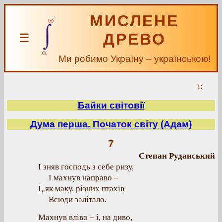
МИСЛЕНЕ
ДРЕВО
☰
Ми робимо Україну – українською!
☼
Байки світовії
Дума перша. Початок світу (Адам)
7
Степан Руданський
І зняв господь з себе ризу,
І махнув направо –
І, як маку, різних птахів
Всюди залітало.
Махнув вліво – і, на диво,