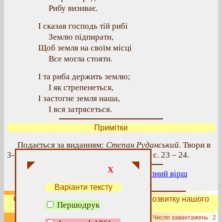
Рибу визиває.
І сказав господь тій рибі
Землю підпирати,
Щоб земля на своїм місці
Все могла стояти.
І та риба держить землю;
І як стрепенеться,
І застогне земля наша,
І вся затрясеться.
Примітки
Подається за виданням:
Степан Руданський
. Твори в
3-х тт. – К.: Наукова думка, 1973 р., т. 2, с. 23 – 24.
X
Попередній вірш
|
Вище
|
Наступний вірш
Варіанти тексту
Сподобалась сторінка?
Допоможіть
розвитку нашого
Першодрук
сайту!
Число завантажень : 2