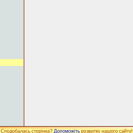
Сподобалась сторінка?
Допоможіть
розвитку нашого сайту!