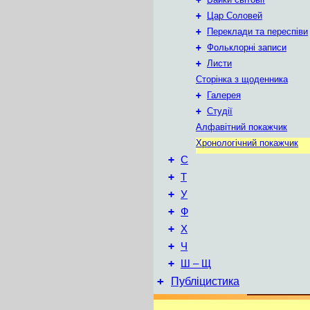
+
Цар Соловей
+
Переклади та переспіви
+
Фольклорні записи
+
Листи
Сторінка з щоденника
+
Галерея
+
Студії
Алфавітний покажчик
Хронологічний покажчик
+
С
+
Т
+
У
+
Ф
+
Х
+
Ч
+
Ш – Щ
+
Публіцистика