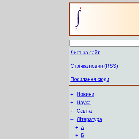
Лист на сайт
Стрічка новин (RSS)
Посилання сюди
+
Новини
+
Наука
+
Освіта
–
Література
+
А
+
Б