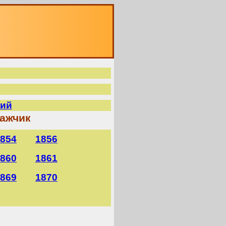
кий
кажчик
854
1856
860
1861
869
1870