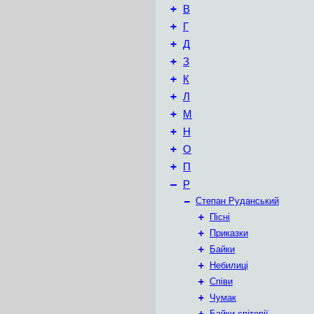
+
В
+
Г
+
Д
+
З
+
К
+
Л
+
М
+
Н
+
О
+
П
–
Р
–
Степан Руданський
+
Пісні
+
Приказки
+
Байки
+
Небилиці
+
Співи
+
Чумак
+
Байки світовії