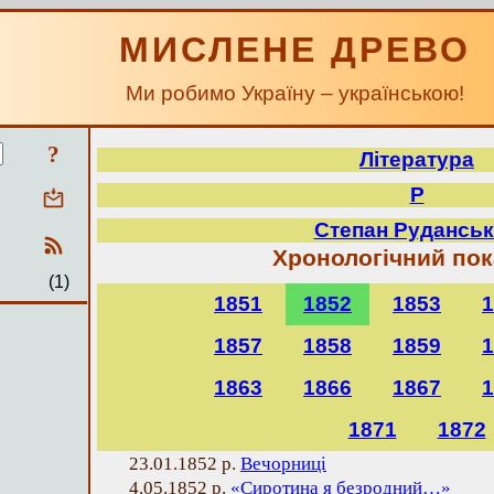
МИСЛЕНЕ ДРЕВО
Ми робимо Україну – українською!
?
Література
Р
Степан Рудансь
Хронологічний по
(1)
1851
1852
1853
1
1857
1858
1859
1
1863
1866
1867
1
1871
1872
23.01.1852 р.
Вечорниці
4.05.1852 р.
«Сиротина я безродний…»