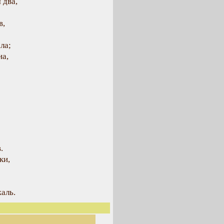
 два,
в,
ела;
на,
.
ки,
аль.