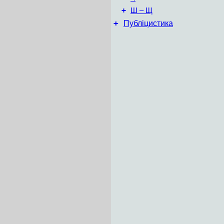
+
Ш – Щ
+
Публіцистика