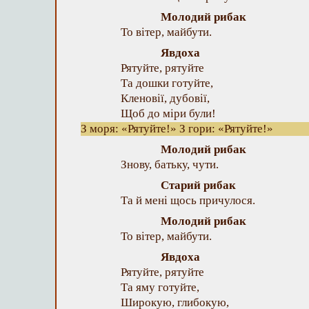
Молодий рибак
То вітер, майбути.
Явдоха
Рятуйте, рятуйте
Та дошки готуйте,
Кленовії, дубовії,
Щоб до міри були!
З моря: «Рятуйте!» З гори: «Рятуйте!»
Молодий рибак
Знову, батьку, чути.
Старий рибак
Та й мені щось причулося.
Молодий рибак
То вітер, майбути.
Явдоха
Рятуйте, рятуйте
Та яму готуйте,
Широкую, глибокую,