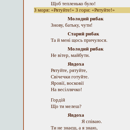
Щоб тепленько було!
З моря: «Рятуйте!» З гори: «Рятуйте!»
Молодий рибак
Знову, батьку, чути!
Старий рибак
Та й мені щось причулося.
Молодий рибак
Не вітер, майбути.
Явдоха
Рятуйте, рятуйте,
Свічечки готуйте.
Яровії, восковії
На весіллячко!
Гордій
Що ти мелеш?
Явдоха
Я співаю.
Ти не знаєш, а я знаю,