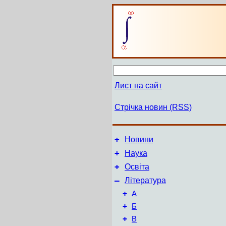
Лист на сайт
Стрічка новин (RSS)
+
Новини
+
Наука
+
Освіта
–
Література
+
А
+
Б
+
В