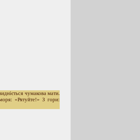
видніється чумакова мати.
моря: «Рятуйте!» З гори: