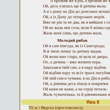
А прожив же я рік, а прожив же я
Ой, десь узялась ще й дитина мала;
А я з дому на Дін до донських козакі
Ой, а із Дону до татарських морів.
Вже не рік та не два, як я вийшов з с
Ой не жаль мні села, коли б жінка од
Жаль мені сина, що дитина мала.
Молодий рибак
Ой я сам півгода, як із Самгорода;
Я ж твою жінку та дитину видав.
Ой жона вже стара, ні кола ні двора,
Ох, а дитина – вже женити пора.
Закохався твій син, а я пару відбив.
Ой відбив пару та всіх трьох погубив
Ой твій син в чумаки, я на Дін в риба
Ой, а дівчина десь пішла в покритки.
Ой кажи не кажи, а на серці печаль:
Жаль чумаченька, та й дівчиноньки ж
Ява II
Тії ж і Явдоха (простоволоса).