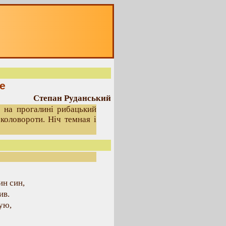
е
Степан Руданський
; на прогалині рибацький
коловороти. Ніч темная і
ин син,
ив.
ую,