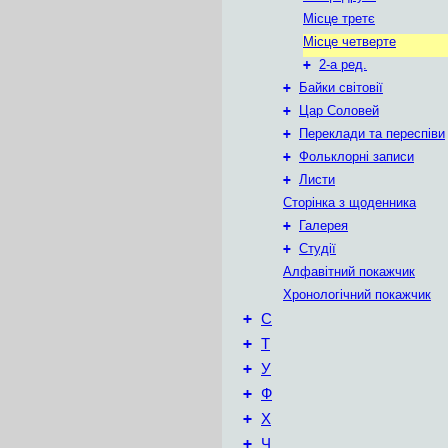
Місце третє
Місце четверте
+
2-а ред.
+
Байки світовії
+
Цар Соловей
+
Переклади та переспіви
+
Фольклорні записи
+
Листи
Сторінка з щоденника
+
Галерея
+
Студії
Алфавітний покажчик
Хронологічний покажчик
+
С
+
Т
+
У
+
Ф
+
Х
+
Ч