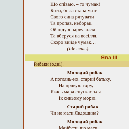
Що співаю, – то чумак!
Бігла, бігла стара мати
Свого сина рятувати –
Та пропав, неборак.
Ой піду я нарву зілля
Та вберуся на весілля,
Скоро вийде чумак…
(Іде геть).
Ява III
Рибаки (одні).
Молодий рибак
А поглянь-но, старий батьку,
На правую гору,
Якась мара спускається
Ік синьому морю.
Старий рибак
Чи не мати Явдошина?
Молодий рибак
Майбути, що мати,