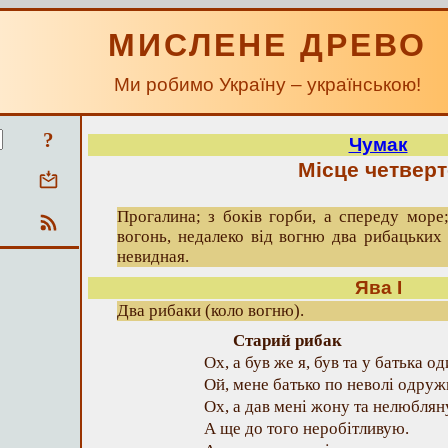
МИСЛЕНЕ ДРЕВО
Ми робимо Україну – українською!
?
Чумак
Місце четверт
Прогалина; з боків горби, а спереду море
вогонь, недалеко від вогню два рибацьких 
невидная.
Ява І
Два рибаки (коло вогню).
Старий рибак
Ох, а був же я, був та у батька од
Ой, мене батько по неволі одруж
Ох, а дав мені жону та нелюблян
А ще до того неробітливую.