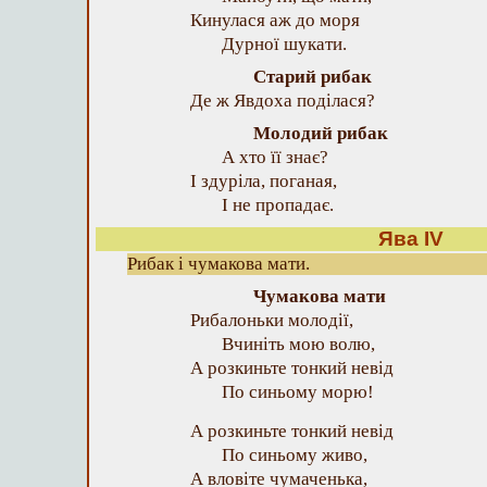
Кинулася аж до моря
Дурної шукати.
Старий рибак
Де ж Явдоха поділася?
Молодий рибак
А хто її знає?
І здуріла, поганая,
І не пропадає.
Ява IV
Рибак і чумакова мати.
Чумакова мати
Рибалоньки молодії,
Вчиніть мою волю,
А розкиньте тонкий невід
По синьому морю!
А розкиньте тонкий невід
По синьому живо,
А вловіте чумаченька,