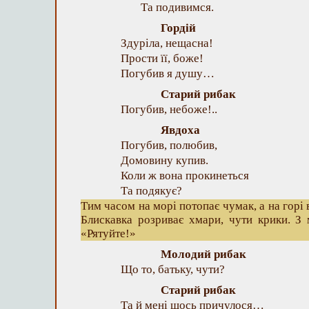
Та подивимся.
Гордій
Здуріла, нещасна!
Прости її, боже!
Погубив я душу…
Старий рибак
Погубив, небоже!..
Явдоха
Погубив, полюбив,
Домовину купив.
Коли ж вона прокинеться
Та подякує?
Тим часом на морі потопає чумак, а на горі 
Блискавка розриває хмари, чути крики. З 
«Рятуйте!»
Молодий рибак
Що то, батьку, чути?
Старий рибак
Та й мені щось причулося…