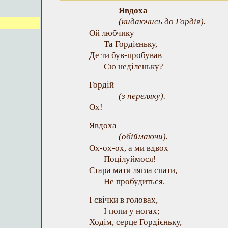
Явдоха
(кидаючись до Гордія).
Ой любчику
Та Гордієньку,
Де ти був-пробував
Сю неділеньку?
Гордій
(з переляку).
Ох!
Явдоха
(обіймаючи).
Ох-ох-ох, а ми вдвох
Поцілуймося!
Стара мати лягла спати,
Не пробудиться.
І свічки в головах,
І попи у ногах;
Ходім, серце Гордієньку,