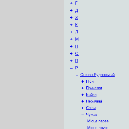
+
Г
+
Д
+
З
+
К
+
Л
+
М
+
Н
+
О
+
П
–
Р
–
Степан Руданський
+
Пісні
+
Приказки
+
Байки
+
Небилиці
+
Співи
–
Чумак
Місце перве
Місце друге