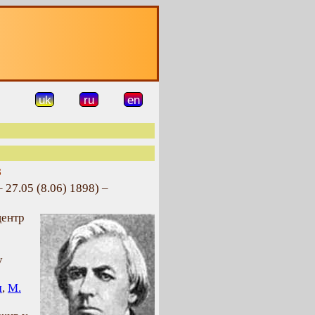
uk
ru
en
в
– 27.05 (8.06) 1898) –
центр
у
м
,
М.