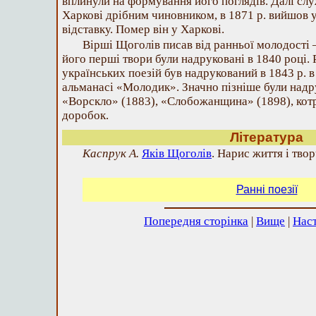
вплинули на формування його поглядів. Далі сл
Харкові дрібним чиновником, в 1871 р. вийшов 
відставку. Помер він у Харкові.
Вірші Щоголів писав від ранньої молодості 
його перші твори були надруковані в 1840 році. 
українських поезій був надрукований в 1843 р. в
альманасі «Молодик». Значно пізніше були надру
«Ворскло» (1883), «Слобожанщина» (1898), котр
доробок.
Література
Каспрук А.
Яків Щоголів
. Нарис життя і твор
Ранні поезії
Попередня сторінка
|
Вище
|
Наст