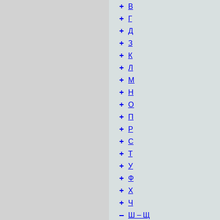
+
В
+
Г
+
Д
+
З
+
К
+
Л
+
М
+
Н
+
О
+
П
+
Р
+
С
+
Т
+
У
+
Ф
+
Х
+
Ч
–
Ш – Щ