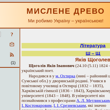
МИСЛЕНЕ ДРЕВО
Ми робимо Україну – українською!
?
Література
Ш – Щ
Яків Щоголе
(1)
Щоголів Яків Іванович
(24.10 (5.11) 1824 
український поет.
Народився в у
м. Охтирка
(нині – районний 
Сумської обл.) у дворянській родині. Учився в
повітовому училищі в Охтирці (1832 – 1835),
Харківській гімназії (1836 – 1843), Харківськом
університеті (1843 – 1848). В університеті він
познайомився з професорами
А. Л. Метлинськи
І. Костомаровим
,
І. І. Срезневським
, які значно