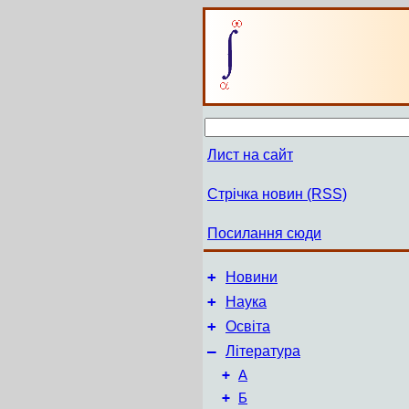
Лист на сайт
Стрічка новин (RSS)
Посилання сюди
+
Новини
+
Наука
+
Освіта
–
Література
+
А
+
Б