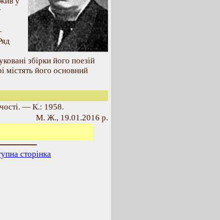
ужив у
у
–
Ряд
ковані збірки його поезій
і містять його основний
чості. — К.: 1958.
М. Ж., 19.01.2016 р.
упна сторінка