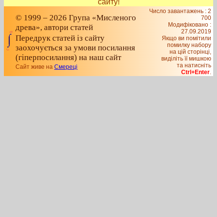
сайту!
Число завантажень : 2
© 1999 – 2026 Група «Мисленого
700
Модифіковано :
древа», автори статей
27.09.2019
Передрук статей із сайту
Якщо ви помітили
помилку набору
заохочується за умови посилання
на цiй сторiнцi,
(гіперпосилання) на наш сайт
видiлiть її мишкою
та натисніть
Сайт живе на
Смереці
Ctrl+Enter
.