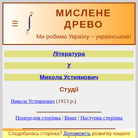
МИСЛЕНЕ
ДРЕВО
☰
Ми робимо Україну – українською!
Література
У
Микола Устиянович
Студії
Никола Устиянович
(
1913 р.
)
Попередня сторінка
|
Вище
|
Наступна сторінка
Сподобалась сторінка?
Допоможіть
розвитку нашого