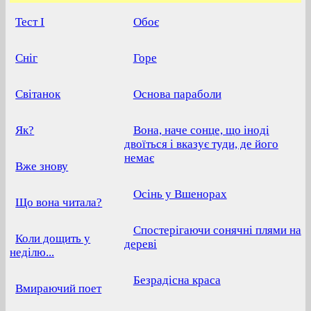
Тест I
Обоє
Сніг
Горе
Світанок
Основа параболи
Як?
Вона, наче сонце, що іноді
двоїться і вказує туди, де його
немає
Вже знову
Осінь у Вшенорах
Що вона читала?
Спостерігаючи сонячні плями на
Коли дощить у
дереві
неділю...
Безрадісна краса
Вмираючий поет