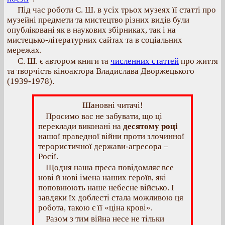
Під час роботи С. Ш. в усіх трьох музеях її статті про
музейні предмети та мистецтво різних видів були
опубліковані як в наукових збірниках, так і на
мистецько-літературних сайтах та в соціальних
мережах.
С. Ш. є автором книги та
численних статтей
про життя
та творчість кіноактора Владислава Дворжецького
(1939-1978).
Шановні читачі!
Просимо вас не забувати, що ці
переклади виконані на
десятому році
нашої праведної війни проти злочинної
терористичної держави-агресора –
Росії.
Щодня наша преса повідомляє все
нові й нові імена наших героїв, які
поповнюють наше небесне військо. І
завдяки їх доблесті стала можливою ця
робота, такою є її «ціна крові».
Разом з тим війна несе не тільки