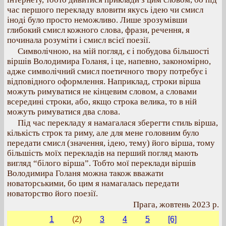
час першого перекладу вловити якусь ідею чи смисл
іноді було просто неможливо. Лише зрозумівши
глибокий смисл кожного слова, фрази, речення, я
починала розуміти і смисл всієї поезії.
Символічною, на мій погляд, є і побудова більшості
віршів Володимира Голаня, і це, напевно, закономірно,
адже символічний смисл поетичного твору потребує і
відповідного оформлення. Наприклад, строки вірша
можуть римуватися не кінцевим словом, а словами
всередині строки, або, якщо строка велика, то в ній
можуть римуватися два слова.
Під час перекладу я намагалася зберегти стиль вірша,
кількість строк та риму, але для мене головним було
передати смисл (значення, ідею, тему) його вірша, тому
більшість моїх перекладів на перший погляд мають
вигляд “білого вірша”. Тобто мої переклади віршів
Володимира Голаня можна також вважати
новаторськими, бо цим я намагалась передати
новаторство його поезії.
Прага, жовтень 2023 р.
1
(2)
3
4
5
[6]