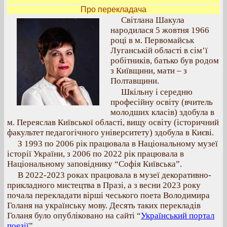
Про перекладача
Світлана Шакула
народилася 5 жовтня 1966
році в м. Первомайськ
Луганській області в сім’ї
робітників, батько був родом
з Київщини, мати – з
Полтавщини.
Шкільну і середню
професійну освіту (вчитель
молодших класів) здобула в
м. Переяслав Київської області, вищу освіту (історичний
факультет педагогічного університету) здобула в Києві.
З 1993 по 2006 рік працювала в Національному музеї
історії України, з 2006 по 2022 рік працювала в
Національному заповіднику “Софія Київська”.
В 2022-2023 роках працювала в музеї декоративно-
прикладного мистецтва в Празі, а з весни 2023 року
почала перекладати вірші чеського поета Володимира
Голаня на українську мову. Десять таких перекладів
Голаня було опубліковано на сайті “
Український портал
поезії
”.