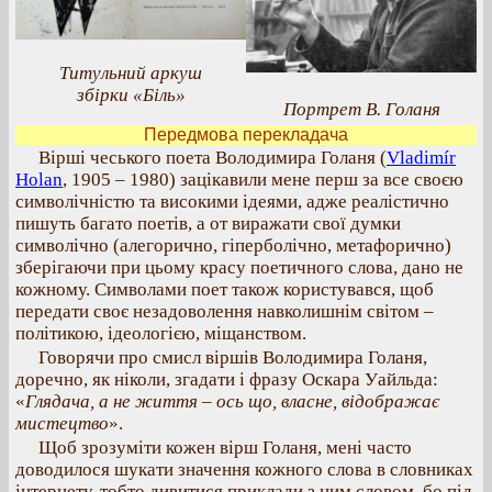
Титульний аркуш
збірки «Біль»
Портрет В. Голаня
Передмова перекладача
Вірші чеського поета Володимира Голаня (
Vladimír
Holan
, 1905 – 1980) зацікавили мене перш за все своєю
символічністю та високими ідеями, адже реалістично
пишуть багато поетів, а от виражати свої думки
символічно (алегорично, гіперболічно, метафорично)
зберігаючи при цьому красу поетичного слова, дано не
кожному. Символами поет також користувався, щоб
передати своє незадоволення навколишнім світом –
політикою, ідеологією, міщанством.
Говорячи про смисл віршів Володимира Голаня,
доречно, як ніколи, згадати і фразу Оскара Уайльда:
«
Глядача, а не життя – ось що, власне, відображає
мистецтво
».
Щоб зрозуміти кожен вірш Голаня, мені часто
доводилося шукати значення кожного слова в словниках
інтернету, тобто дивитися приклади з цим словом, бо під