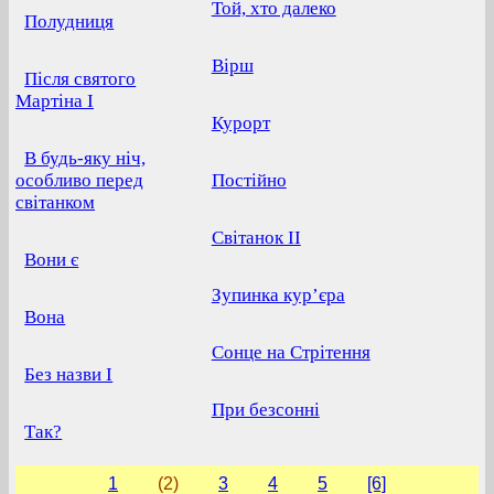
Той, хто далеко
Полудниця
Вірш
Після святого
Мартіна І
Курорт
В будь-яку ніч,
особливо перед
Постійно
світанком
Світанок II
Вони є
Зупинка кур’єра
Вона
Сонце на Стрітення
Без назви І
При безсонні
Так?
1
(2)
3
4
5
[6]