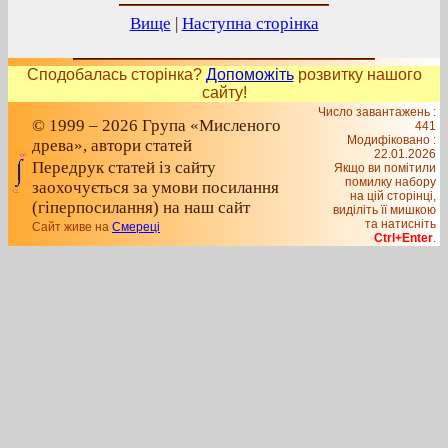
Вище
|
Наступна сторінка
Сподобалась сторінка?
Допоможіть
розвитку нашого
сайту!
Число завантажень :
© 1999 – 2026 Група «Мисленого
441
Модифіковано :
древа», автори статей
22.01.2026
Передрук статей із сайту
Якщо ви помітили
помилку набору
заохочується за умови посилання
на цiй сторiнцi,
(гіперпосилання) на наш сайт
видiлiть її мишкою
та натисніть
Сайт живе на
Смереці
Ctrl+Enter
.