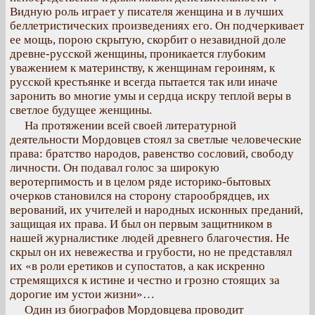
Видную роль играет у писателя женщина и в лучших
беллетристических произведениях его. Он подчеркивает
ее мощь, порою скрытую, скорбит о незавидной доле
древне-русской женщины, проникается глубоким
уважением к материнству, к женщинам героиням, к
русской крестьянке и всегда пытается так или иначе
заронить во многие умы и сердца искру теплой веры в
светлое будущее женщины.
На протяжении всей своей литературной
деятельности Мордовцев стоял за светлые человеческие
права: братство народов, равенство сословий, свободу
личности. Он подавал голос за широкую
веротерпимость и в целом ряде историко-бытовых
очерков становился на сторону старообрядцев, их
верований, их учителей и народных исконных преданий,
защищая их права. И был он первым защитником в
нашей журналистике людей древнего благочестия. Не
скрыл он их невежества и грубости, но не представлял
их «в роли еретиков и супостатов, а как искренно
стремящихся к истине и честно и грозно стоящих за
дорогие им устои жизни»…
Один из биографов Мордовцева проводит