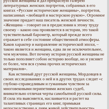
русской женщины и дал прекрасную галерею
литературных женских портретов, собранных в его
книгах «Русские исторические женщины», портретов,
написанных «любящей и мастерскою рукою». Огромное
значение придает наш писатель женской личности.
«Женщина – говорит он в предисловии к этому труду
своему – какою она проявляется в истории, это такой
чувствительный барометр, который прежде всего
отражает в себе состояние общественной атмосферы.
Каков характер и направление исторической эпохи, –
такою является и женщина, едва ли не исключительнее,
чем мужчина. Вот почему история русской женщины не
только пополняет собою историю вообще, но и уясняет
ее более, чем вся сумма прочих исторических
материалов».
Как истинный друг русской женщины, Мордовцев в
своих исследованиях о ней и в других трудах следит «с
глубоко-справедливым и гуманным чувством за
многовековыми перипетиями женских судеб,
внимательно отличая черты самобытной русской силы.
И сила эта выясняется, наслаивается и растет на
талантливых страницах его книг, примыкая
непосредственно к дням живой действительности».