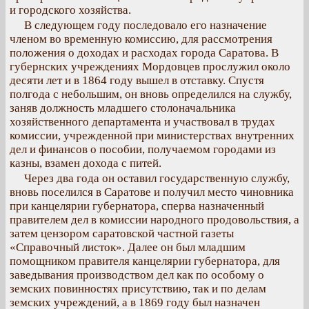
и городского хозяйства.
В следующем году последовало его назначение
членом во временную комиссию, для рассмотрения
положения о доходах и расходах города Саратова. В
губернских учреждениях Мордовцев прослужил около
десяти лет и в 1864 году вышел в отставку. Спустя
полгода с небольшим, он вновь определился на службу,
заняв должность младшего столоначальника
хозяйственного департамента и участвовал в трудах
комиссии, учрежденной при министерствах внутренних
дел и финансов о пособии, получаемом городами из
казны, взамен дохода с питей.
Через два года он оставил государственную службу,
вновь поселился в Саратове и получил место чиновника
при канцелярии губернатора, сперва назначенный
правителем дел в комиссии народного продовольствия, а
затем цензором саратовской частной газеты
«Справочный листок». Далее он был младшим
помощником правителя канцелярии губернатора, для
заведывания производством дел как по особому о
земских повинностях присутствию, так и по делам
земских учреждений, а в 1869 году был назначен