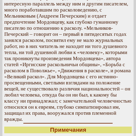
интересную параллель между ним и другим писателем,
много поработавшим по расколоведению, с
Мельниковым (Андреем Печерским) и отдает
предпочтение Мордовцеву, как глубоко гуманному
писателю по отношению к расколу. «Мельников-
Печерский – говорит он – первый в пятидесятых годах
занялся расколом, посвятил ему не мало журнальных
работ, но в них читатель не находит ни того душевного
тепла, ни той душевной любви к «человеку», которыми
так проникнуты произведения Мордовцева», автора
статей «Иргисские раскольничьи общины», «Борьба с
расколом в Поволжье», «Движения в расколе», и романа
«Великий раскол». Для Мордовцева с его истинно-
просвещенными, светлыми взглядами на положение
вещей, не существовало различия национальностей – он
любил человека, откуда бы он ни был, к какому бы
классу ни принадлежал; с замечательной человечностью
относился он к евреям, глубоко симпатизировал им,
защищал их права, вооружался против племенной
вражды.
Примечания