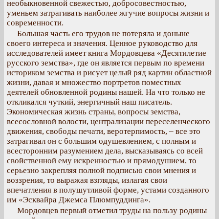
необыкновенной свежестью, добросовестностью,
уменьем затрагивать наиболее жгучие вопросы жизни и
современности.
Большая часть его трудов не потеряла и доныне
своего интереса и значения. Ценное руководство для
исследователей имеет книга Мордовцева «Десятилетие
русского земства», где он является первым по времени
историком земства и рисует целый ряд картин областной
жизни, давая и множество портретов поместных
деятелей обновленной родины нашей. На что только не
откликался чуткий, энергичный наш писатель.
Экономическая жизнь страны, вопросы земства,
всесословной волости, централизации переселенческого
движения, свободы печати, веротерпимость, – все это
затрагивал он с большим одушевлением, с полным и
всесторонним разумением дела, высказываясь со всей
свойственной ему искренностью и прямодушием, то
серьезно закрепляя полной подписью свои мнения и
воззрения, то выражая взгляды, излагая свои
впечатления в полушутливой форме, устами созданного
им «Эсквайра Джемса Плюмпуддинга».
Мордовцев первый отметил труды на пользу родины