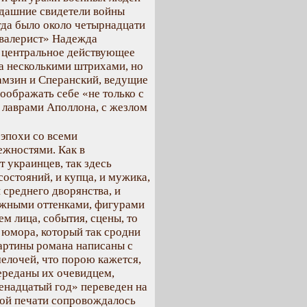
гдашние свидетели войны
да было около четырнадцати
кавалерист» Надежда
– центральное действующее
да несколькими штрихами, но
амзин и Сперанский, ведущие
оображать себе «не только с
с лаврами Аполлона, с жезлом
 эпохи со всеми
ежностями. Как в
 украинцев, так здесь
остояний, и купца, и мужика,
 среднего дворянства, и
ожными оттенками, фигурами
м лица, события, сцены, то
 юмора, который так сродни
артины романа написаны с
мелочей, что порою кажется,
переданы их очевидцем,
енадцатый год» переведен на
ной печати сопровождалось