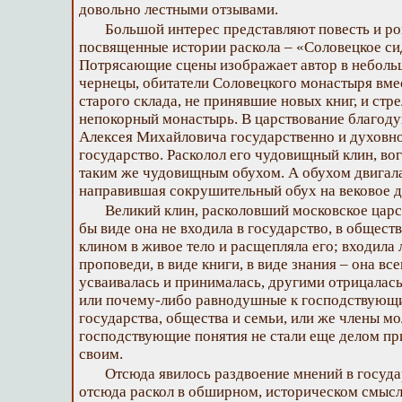
довольно лестными отзывами.
Большой интерес представляют повесть и р
посвященные истории раскола – «Соловецкое си
Потрясающие сцены изображает автор в небольш
чернецы, обитатели Соловецкого монастыря вме
старого склада, не принявшие новых книг, и ст
непокорный монастырь. В царствование благод
Алексея Михайловича государственно и духовно
государство. Расколол его чудовищный клин, во
таким же чудовищным обухом. А обухом двигала
направившая сокрушительный обух на вековое д
Великий клин, расколовший московское царст
бы виде она не входила в государство, в обществ
клином в живое тело и расщепляла его; входила 
проповеди, в виде книги, в виде знания – она вс
усваивалась и принималась, другими отрицалас
или почему-либо равнодушные к господствующ
государства, общества и семьи, или же члены м
господствующие понятия не стали еще делом пр
своим.
Отсюда явилось раздвоение мнений в государ
отсюда раскол в обширном, историческом смыс