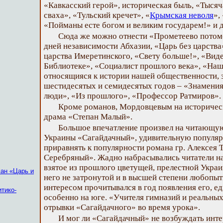
«Кавкасский герой», историческая быль, «Тысяч
сваха», «Тульский кречет», «
Крымская неволя
»,
«Пойманы есте богом и великим государем!» и д
Сюда же можно отнести «Прометеево потомс
дней независимости Абхазии, «Царь без царства
царства Имеретинского, «Свету больше!», «Вид
Библиотеке», «Социалист прошлого века», «Наш
относящияся к истории нашей общественности,
шестидесятых и семидесятых годов – «Знамения
люди», «Из прошлого», «Профессор Ратмиров».
Кроме романов, Мордовцевым на историчес
драма «Степан Малый».
Большое впечатление произвел на читающую
Украины «Сагайдачный», удивительную популяр
приравнять к популярности романа гр. Алексея 
Серебряный». Жадно набрасывались читатели н
взятое из прошлого цветущей, прелестной Украи
ман «Царь и
него не затронутой и в высшей степени любопы
интересом прочитывался в год появления его, ед
итико-
особенно на юге. «Учителя гимназий и реальны
отрывки «Сагайдачного» во время урока».
И мог ли «Сагайдачный» не возбуждать интер