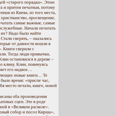
дей «старого порядка». Этою
а и притом печатная, потому
нная из Киева, из того места,
 христианство, просвещение,
ечатать самые важные, самые
ослужебные. Начали печатать
 их? Надо было найти
Стали сверять, – оказались
торые от давности вошли в
. Книги сверили с
али. Тогда люди привычки,
лин остановился в дереве –
но клину. Клин, повинуясь
ляет его надвое…
емлющих новые книги… Те
было время: «приспе час,
бя место печати, книге, новой
писаны оба произведения
товых сцен. Это в роде
ной в «Великом расколе».
рный собор и посол Кирша»,