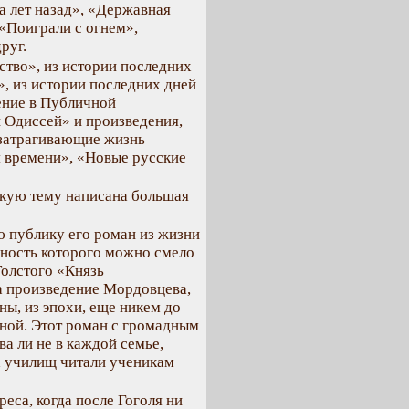
а лет назад», «Державная
 «Поиграли с огнем»,
руг.
тво», из истории последних
», из истории последних дней
ение в Публичной
 Одиссей» и произведения,
 затрагивающие жизнь
 времени», «Новые русские
кую тему написана большая
 публику его роман из жизни
ность которого можно смело
Толстого «Князь
а произведение Мордовцева,
ны, из эпохи, еще никем до
тной. Этот роман с громадным
ва ли не в каждой семье,
х училищ читали ученикам
еса, когда после Гоголя ни