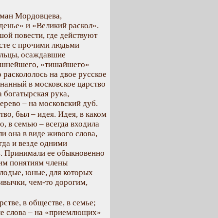
оман Мордовцева,
денье» и «Великий раскол».
ой повести, где действуют
сте с прочими людьми
рельцы, осаждавшие
ушнейшего, «тишайшего»
 раскололось на двое русское
гнанный в московское царство
 богатырская рука,
ерево – на московский дуб.
во, был – идея. Идея, в каком
о, в семью – всегда входила
ли она в виде живого слова,
егда и везде одними
ь. Принимали ее обыкновенно
им понятиям члены
олодые, юные, для которых
ивычки, чем-то дорогим,
стве, в обществе, в семье;
ле слова – на «приемлющих»