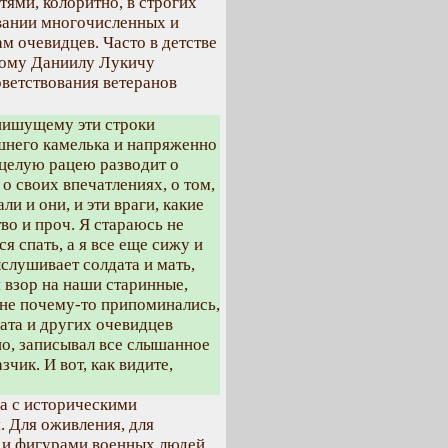
ями, колоритно, в строгих
овании многочисленных и
м очевидцев. Часто в детстве
вому Даниилу Лукичу
оветствования ветеранов
пишущему эти строки
шнего камелька и напряженно
 целую рацею разводит о
о своих впечатлениях, о том,
ли и они, и эти враги, какие
тво и проч. Я стараюсь не
я спать, а я все еще сижу и
слушивает солдата и мать,
 взор на наши старинные,
мне почему-то припоминались,
дата и других очевидцев
но, записывал все слышанное
чик. И вот, как видите,
а с историческими
. Для оживления, для
и и фигурами военных людей