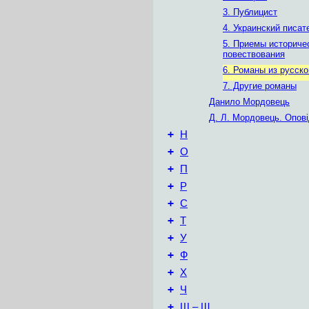
3. Публицист
4. Украинский писат
5. Приемы историче
повествования
6. Романы из русско
7. Другие романы
Данило Мордовець
Д. Л. Мордовець. Опов
+
Н
+
О
+
П
+
Р
+
С
+
Т
+
У
+
Ф
+
Х
+
Ч
+
Ш – Щ