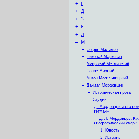
+
Г
+
Д
+
З
+
К
+
Л
–
М
+
София Малильо
+
Николай Маркевич
+
Амвросий Метлинский
+
Панас Мирный
+
Антон Могильницький
–
Даниил Мордовцев
+
Историческая проза
–
Студии
Д. Мордовцев и его ро
гетман»
–
Д. Л. Мордовцев. Кр
биографический очерк
1. Юность
2. Историк