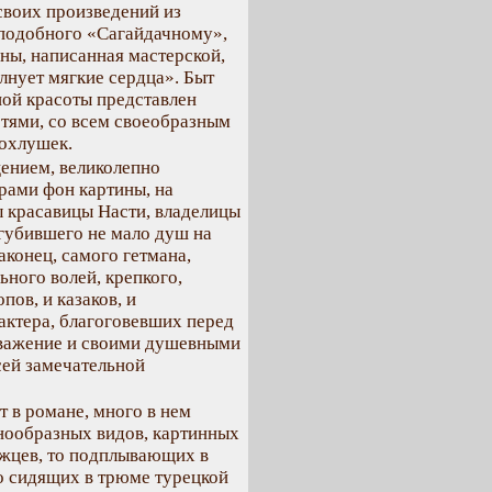
своих произведений из
 подобного «Сагайдачному»,
ины, написанная мастерской,
лнует мягкие сердца». Быт
ной красоты представлен
стями, со всем своеобразным
хохлушек.
щением, великолепно
рами фон картины, на
 красавицы Насти, владелицы
огубившего не мало душ на
аконец, самого гетмана,
ного волей, крепкого,
пов, и казаков, и
актера, благоговевших перед
уважение и своими душевными
сей замечательной
 в романе, много в нем
знообразных видов, картинных
ожцев, то подплывающих в
о сидящих в трюме турецкой