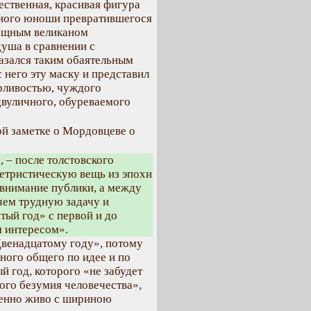
ественная, красивая фигура
стного юноши превратившегося
мощным великаном
душа в сравнении с
азался таким обаятельным
 него эту маску и представил
ырливостью, чуждого
двуличного, обуреваемого
ой заметке о Мордовцеве о
, – после толстовского
летристическую вещь из эпохи
 внимание публики, а между
 чем трудную задачу и
тый год» с первой и до
м интересом».
Двенадцатому году», потому
ного общего по идее и по
 год, которого «не забудет
кого безумия человечества»,
енно живо с шириною