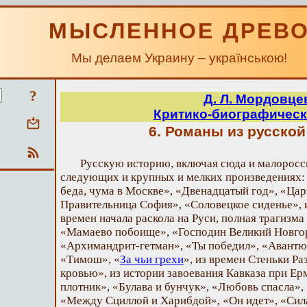
МЫСЛЕННОЕ ДРЕВ
Мы делаем Украину – українською!
?
Д. Л. Мордовце
Критико-биографическ
6. Романы из русской
Русскую историю, включая сюда и малоросс
следующих и крупных и мелких произведениях
беда, чума в Москве», «Двенадцатый год», «Цар
Правительница София», «Соловецкое сиденье», 
времен начала раскола на Руси, полная трагизма
«Мамаево побоище», «Господин Великий Новгор
«Архимандрит-гетман», «Ты победил», «Авантю
«Тимош», «
За чьи грехи
», из времен Стеньки Ра
кровью», из истории завоевания Кавказа при Е
плотник», «Булава и бунчук», «Любовь спасла»,
«Между Сциллой и Харибдой», «Он идет», «Сила