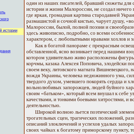
один из наших писателей, бравший сюжеты для 
истории и жизни Малороссии, не создал ничего
ель
где яркая, громадная картина стародавней Укра
ского
размашистой и сочной кистью, чарует душу, «во
Малороссии, былой, полной поэзии и своеобраз
й истории
здесь живописно, подробно, со всеми особенно
характером, с любопытными нравами хохлов и 
Как в богатой панораме с прекрасным осве
ідання
обставленной, ясно возникает перед нашими взо
котором удивительно живо расположены фигуры
корчмы, казака Алексея Поповича, злодейски п
своем веку, литовского магната Вишневецкого, н
вождя Украины, человека недюжинного ума, силь
твердого духом, умевшего покорять сердца и хло
вольнолюбивых запорожцев, людей буйного хар
своим «батьком», который всем внушал к себе 
качествами, и тонкими боевыми хитростями, и в
деятельностью.
Широкой волною льется поэтический элемент
трогательных сцен, трагических положений, ра
описаний злоключений и успехов удалых запор
своих чайках к богатому приморскому пункту, т