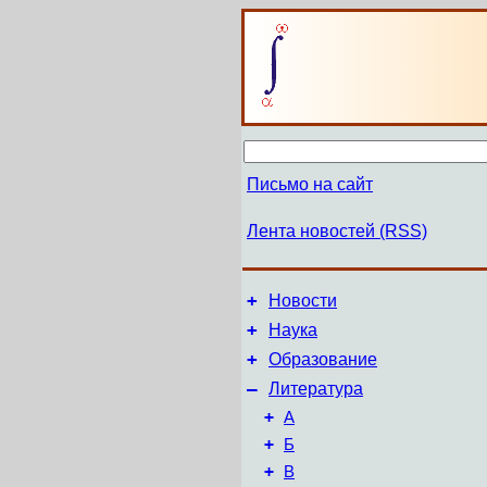
Письмо на сайт
Лента новостей (RSS)
+
Новости
+
Наука
+
Образование
–
Литература
+
А
+
Б
+
В