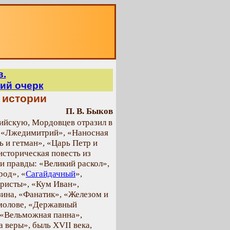
О
в.
ий очерк
 истории
П. В. Быков
ийскую, Мордовцев отразил в
: «Лжедимитрий», «Наносная
ь и гетман», «Царь Петр и
историческая повесть из
 и правды: «Великий раскол»,
од», «
Сагайдачный
»,
ристы», «Кум Иван»,
зина, «Фанатик», «Железом и
рмолове, «Державный
 «Вельможная панна»,
 веры», быль XVII века,