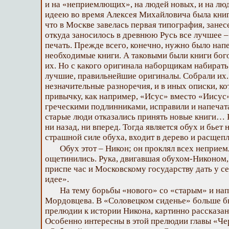
и на «неприемлющих», на людей новых, и на лю
идеею во время Алексея Михайловича была книг
что в Москве завелась первая типография, занесе
откуда заносилось в древнюю Русь все лучшее –
печать. Прежде всего, конечно, нужно было нап
необходимые книги. А таковыми были книги бог
их. Но с какого оригинала наборщикам набирать
лучшие, правильнейшие оригиналы. Собрали их. 
незначительные разноречия, и в иных описки, ко
привычку, как например, «Исус» вместо «Иисус»
греческими подлинниками, исправили и напечат
старые люди отказались принять новые книги… К
ни назад, ни вперед. Тогда является обух и бьет 
страшной силе обуха, входит в дерево и расщеп
Обух этот – Никон; он проклял всех непри
ощетинились. Рука, двигавшая обухом-Никоном, 
приспе час и Московскому государству дать у се
идее».
На тему борьбы «нового» со «старым» и на
Мордовцева. В «Соловецком сиденье» больше бы
прелюдии к истории Никона, картинно рассказан
Особенно интересны в этой прелюдии главы «Че