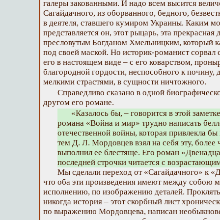
галеры закованными. И надо всем высится велич
Сагайдачного, из оборванного, бедного, безве
в деятеля, ставшего кумиром Украины. Каким 
представляется он, этот рыцарь, эта прекрасная 
пресловутым Богданом Хмельницким, который к
под своей маской. Но историк-романист сорвал с
его в настоящем виде – с его коварством, прон
благородной гордости, неспособного к почину, 
мелкими страстями, в сущности ничтожного.
Справедливо сказано в одной биографическ
другом его романе.
«Казалось бы, – говорится в этой заметке
романа «Война и мир» трудно написать бел
отечественной войны, которая привлекла бы
тем Д. Л. Мордовцев взял на себя эту, более
выполнил ее блестяще. Его роман «Двенадца
последней строчки читается с возрастающи
Мы сделали переход от «Сагайдачного» к «
что оба эти произведения имеют между собою м
исполнению, по изображению деталей. Проклятый
никогда история – этот скорбный лист хроничес
по выражению Мордовцева, написан необыкнов