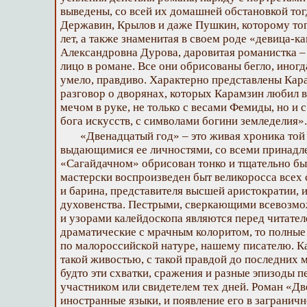
выведены, со всей их домашней обстановкой то
Державин, Крылов и даже Пушкин, которому тог
лет, а также знаменитая в своем роде «девица-
Александровна Дурова, даровитая романистка 
лицо в романе. Все они обрисованы бегло, иног
умело, правдиво. Характерно представлены Кар
разговор о дворянах, которых Карамзин любил в
мечом в руке, не только с весами Фемиды, но и 
бога искусств, с символами богини земледелия».
«Двенадцатый год» – это живая хроника той
выдающимися ее личностями, со всеми принадл
«Сагайдачном» обрисован тонко и тщательно быт
мастерски воспроизведен быт великоросса всех с
и барина, представителя высшей аристократии, и
духовенства. Пестрыми, сверкающими всевозм
и узорами калейдоскопа являются перед читателе
драматические с мрачным колоритом, то полные
по малороссийской натуре, нашему писателю. К
такой живостью, с такой правдой до последних 
будто эти схватки, сражения и разные эпизоды 
участником или свидетелем тех дней. Роман «Дв
иностранные языки, и появление его в загранич