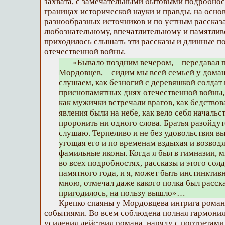
захвата, с замечательными бытовыми подробност
границах исторической науки и правды, на осн
разнообразных источников и по устным рассказа
любознательному, впечатлительному и памятли
приходилось слышать эти рассказы и длинные п
отечественной войны.
«Бывало поздним вечером, – передавал 
Мордовцев, – сидим мы всей семьей у дома
слушаем, как безногий с деревяшкой солдат
приснопамятных днях отечественной войны, 
как мужички встречали врагов, как бедствова
явления были на небе, как вело себя начальс
проронить ни одного слова. Братья разойдутс
слушаю. Терпеливо и не без удовольствия вы
угощая его и по временам вздыхая и возводя
фамильные иконы. Когда я был в гимназии, 
во всех подробностях, рассказы и этого сол
памятного года, и я, может быть инстинктив
мною, отмечал даже какого полка был рассказ
пригодилось, на пользу вышло»…
Крепко спаяны у Мордовцева интрига роман
событиями. Во всем соблюдена полная гармония
усиления действия романа, наряду с портретам