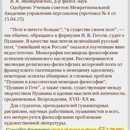
В. Я. Звиняцковский
, д-р филол. наук
Одобрено Ученым советом Межрегиональной
Академии управления персоналом (протокол № 4 от
15.04.15)
“Поэт и ничего больше”; “в существе своем поэт”, —
так обычно, обращаясь к формулам Н. В. Гоголя, судят о
Пушкине. В качестве мыслителя величайший русский
поэт, “умнейший муж России” оказался изученным явно
недостаточно. Монография посвящена философским
аспектам пушкинского наследия. Рассматриваются
эволюция религиозно-философских воззрений поэта от
французского скептицизма к немецкому идеализму,
некоторые аспекты обширных и сложных проблем
“Пушкин и классическая немецкая философия”,
“Пушкин и Гете”, а также связи, существующие между
творчеством Пушкина и идеями мыслителей античности,
средневековья, Возрождения, XVII–XX вв.
Для студентов, преподавателей гуманитарных
дисциплин, научных работников, пушкинистов и всех,
кто интересуется философскими проблемами
художественной литературы.
Скачайте бесплатно
полный текст работи (
2.08 Мб
)