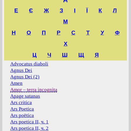
Е
Є
Ж
З
І
Ї
К
Л
М
Н
О
П
Р
С
Т
У
Ф
Х
Ц
Ч
Ш
Щ
Я
Advocatus diaboli
Agnus Dei
Agnus Dei (2)
Amen
Amor – terra incognita
Apage satanas
Ars critica
Ars Poetica
Ars poëtica
Ars poetica II, ч. 1
Ars poetica II, ч. 2