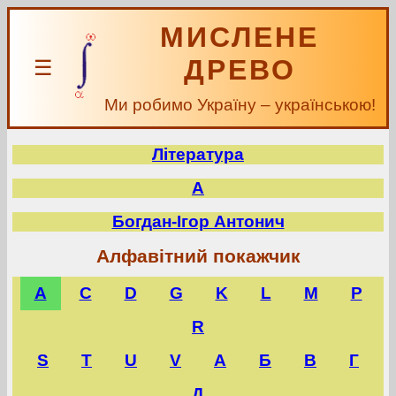
МИСЛЕНЕ
ДРЕВО
☰
Ми робимо Україну – українською!
Література
А
Богдан-Ігор Антонич
Алфавітний покажчик
A
C
D
G
K
L
M
P
R
S
T
U
V
А
Б
В
Г
Д