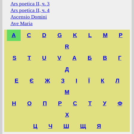
Ars poetica II, ч. 3
Ars poetica II, ч. 4
Ascensio Domini
Ave Maria
A
C
D
G
K
L
M
P
R
S
T
U
V
А
Б
В
Г
Д
Е
Є
Ж
З
І
Ї
К
Л
М
Н
О
П
Р
С
Т
У
Ф
Х
Ц
Ч
Ш
Щ
Я