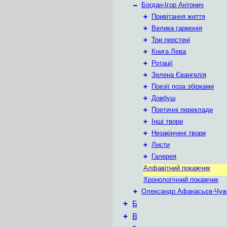
–
Богдан-Ігор Антонич
+
Привітання життя
+
Велика гармонія
+
Три перстені
+
Книга Лева
+
Ротації
+
Зелена Євангелія
+
Поезії поза збірками
+
Довбуш
+
Поетичні переклади
+
Інші твори
+
Незакінчені твори
+
Листи
+
Галерея
Алфавітний покажчик
Хронологічний покажчик
+
Олександр Афанасьєв-Чуж
+
Б
+
В