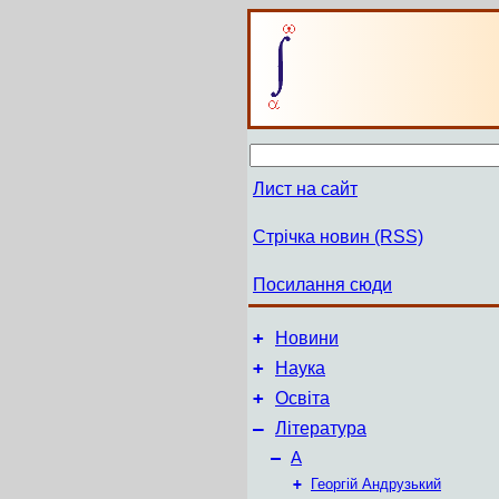
Лист на сайт
Стрічка новин (RSS)
Посилання сюди
+
Новини
+
Наука
+
Освіта
–
Література
–
А
+
Георгій Андрузький