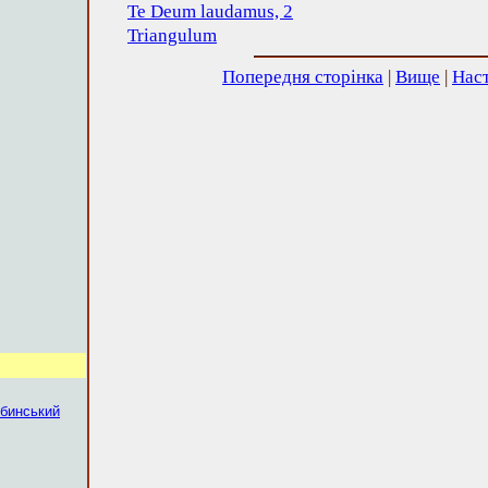
Te Deum laudamus, 2
Triangulum
Попередня сторінка
|
Вище
|
Наст
бинський