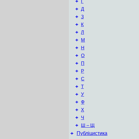
+
Г
+
Д
+
З
+
К
+
Л
+
М
+
Н
+
О
+
П
+
Р
+
С
+
Т
+
У
+
Ф
+
Х
+
Ч
+
Ш – Щ
+
Публіцистика