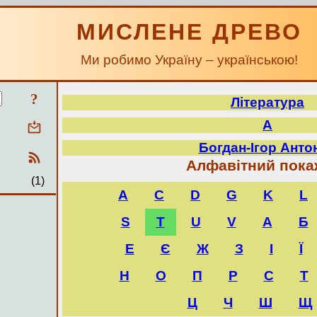
МИСЛЕНЕ ДРЕВО
Ми робимо Україну – українською!
?
Література
А
Богдан-Ігор Анто
Алфавітний пока
(1)
A
C
D
G
K
L
S
T
U
V
А
Б
Е
Є
Ж
З
І
Ї
Н
О
П
Р
С
Т
Ц
Ч
Ш
Щ