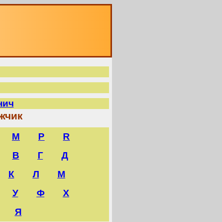
нич
жчик
M
P
R
В
Г
Д
К
Л
М
У
Ф
Х
Я