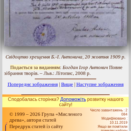
Свідоцтво хрещення Б.-І. Антонича, 20 жовтня 1909 р.
Подається за виданням
:
Богдан Ігор Антонич
Повне
зібрання творів. – Льв.: Літопис, 2008 р.
Попереднє зображення
|
Вище
|
Наступне зображення
Сподобалась сторінка?
Допоможіть
розвитку нашого
сайту!
Число завантажень : 2
© 1999 – 2026 Група «Мисленого
084
Модифіковано :
древа», автори статей
10.11.2019
Передрук статей із сайту
Якщо ви помітили
помилку набору