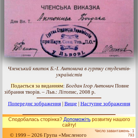
Членський квиток Б.-І. Антонича в гуртку студентів-
україністів
Подається за виданням
:
Богдан Ігор Антонич
Повне
зібрання творів. – Льв.: Літопис, 2008 р.
Попереднє зображення
|
Вище
|
Наступне зображення
Сподобалась сторінка?
Допоможіть
розвитку нашого
сайту!
Число завантажень : 1
© 1999 – 2026 Група «Мисленого
793