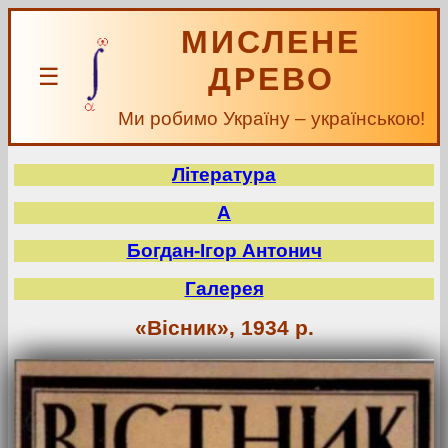
МИСЛЕНЕ
ДРЕВО
☰
Ми робимо Україну – українською!
Література
А
Богдан-Ігор Антонич
Галерея
«Вісник», 1934 р.