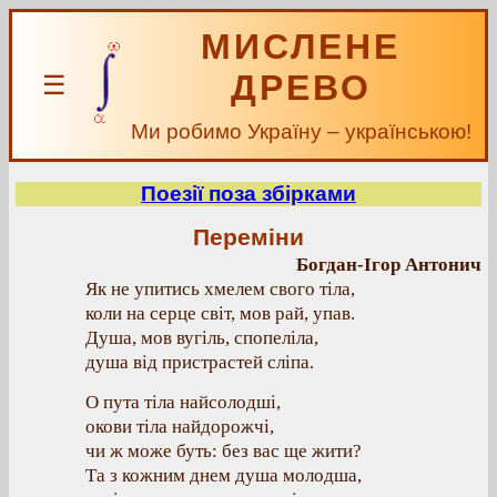
МИСЛЕНЕ
ДРЕВО
☰
Ми робимо Україну – українською!
Поезії поза збірками
Переміни
Богдан-Ігор Антонич
Як не упитись хмелем свого тіла,
коли на серце світ, мов рай, упав.
Душа, мов вугіль, спопеліла,
душа від пристрастей сліпа.
О пута тіла найсолодші,
окови тіла найдорожчі,
чи ж може буть: без вас ще жити?
Та з кожним днем душа молодша,