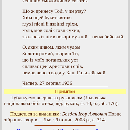
яснішим смолоскипом світить.
Що ж принесу Тобі у жертву?
Хіба оцей букет квіток:
глухі пісні й дзвінкі гріхи,
коли, мов солі стовп сухий,
звалюсь із ніг в покорі мужній – неплебейській.
О, яким дивом, яким чудом,
Золотогромий, твориш Ти,
що із моїх поганських уст
спливає цей Христовий спів,
немов вино з води у Кані Галилейській.
Четвер, 27 серпня 1936
Примітки
Публікуємо вперше за рукописом (Львівська
національна бібліотека, від. рукоп., ф. 10, од. зб. 176).
Подається за виданням
:
Богдан Ігор Антонич
Повне
зібрання творів. – Льв.: Літопис, 2008 р., с. 314.