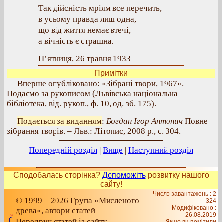
Так дійсність мріям все перечить,
в усьому правда лиш одна,
що від життя немає втечі,
а вічність є страшна.
П’ятниця, 26 травня 1933
Примітки
Вперше опубліковано: «Зібрані твори, 1967».
Подаємо за рукописом (Львівська національна
бібліотека, від. рукоп., ф. 10, од. зб. 175).
Подається за виданням
:
Богдан Ігор Антонич
Повне
зібрання творів. – Льв.: Літопис, 2008 р., с. 304.
Попередній розділ
|
Вище
|
Наступний розділ
Сподобалась сторінка?
Допоможіть
розвитку нашого
сайту!
Число завантажень : 2
© 1999 – 2026 Група «Мисленого
324
Модифіковано :
древа», автори статей
26.08.2019
Передрук статей із сайту
Якщо ви помітили