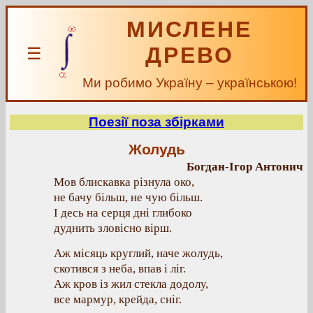
МИСЛЕНЕ
ДРЕВО
☰
Ми робимо Україну – українською!
Поезії поза збірками
Жолудь
Богдан-Ігор Антонич
Мов блискавка різнула око,
не бачу більш, не чую більш.
І десь на серця дні глибоко
дуднить зловісно вірш.
Аж місяць круглий, наче жолудь,
скотився з неба, впав і ліг.
Аж кров із жил стекла додолу,
все мармур, крейда, сніг.