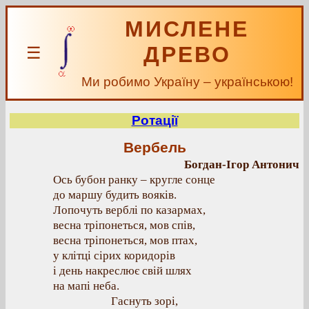
МИСЛЕНЕ
ДРЕВО
☰
Ми робимо Україну – українською!
Ротації
Вербель
Богдан-Ігор Антонич
Ось бубон ранку – кругле сонце
до маршу будить вояків.
Лопочуть верблі по казармах,
весна тріпонеться, мов спів,
весна тріпонеться, мов птах,
у клітці сірих коридорів
і день накреслює свій шлях
на мапі неба.
Гаснуть зорі,