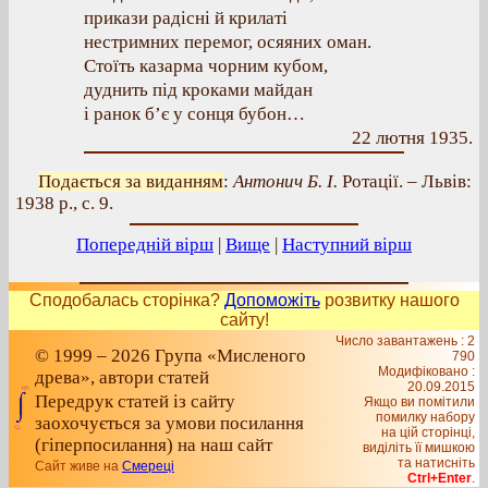
прикази радісні й крилаті
нестримних перемог, осяяних оман.
Стоїть казарма чорним кубом,
дуднить під кроками майдан
і ранок б’є у сонця бубон…
22 лютня 1935.
Подається за виданням
:
Антонич Б. І.
Ротації. – Львів:
1938 р., с. 9.
Попередній вірш
|
Вище
|
Наступний вірш
Сподобалась сторінка?
Допоможіть
розвитку нашого
сайту!
Число завантажень : 2
© 1999 – 2026 Група «Мисленого
790
Модифіковано :
древа», автори статей
20.09.2015
Передрук статей із сайту
Якщо ви помітили
помилку набору
заохочується за умови посилання
на цiй сторiнцi,
(гіперпосилання) на наш сайт
видiлiть її мишкою
та натисніть
Сайт живе на
Смереці
Ctrl+Enter
.