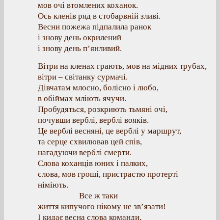
мов очі втомлених коханок.
Ось кленів ряд в стобарвній зливі.
Весни пожежа підпалила ранок
і знову день окрилений
і знову день п’янливий.
Вітри на кленах грають, мов на мідних трубах,
вітри – світанку сурмачі.
Дівчатам млосно, болісно і любо,
в обіймах мліють ячучи.
Пробудяться, розкриють тьмяні очі,
почувши верблі, верблі вояків.
Це верблі весняні, це верблі у маршрут,
та серце схвилював цей спів,
нагадуючи верблі смерти.
Слова коханців юних і палких,
слова, мов гроші, пристрастю протерті
німіють.
Все ж таки
життя кипучого нікому не зв’язати!
І кидає весна слова команди,