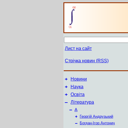
Лист на сайт
Стрічка новин (RSS)
+
Новини
+
Наука
+
Освіта
–
Література
–
А
+
Георгій Андрузький
–
Богдан-Ігор Антонич