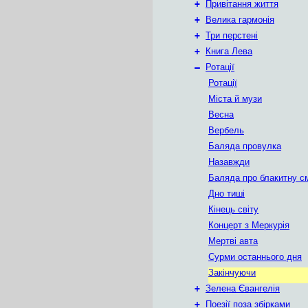
+
Привітання життя
+
Велика гармонія
+
Три перстені
+
Книга Лева
–
Ротації
Ротації
Міста й музи
Весна
Вербель
Баляда провулка
Назавжди
Баляда про блакитну с
Дно тиші
Кінець світу
Концерт з Меркурія
Мертві авта
Сурми останнього дня
Закінчуючи
+
Зелена Євангелія
+
Поезії поза збірками