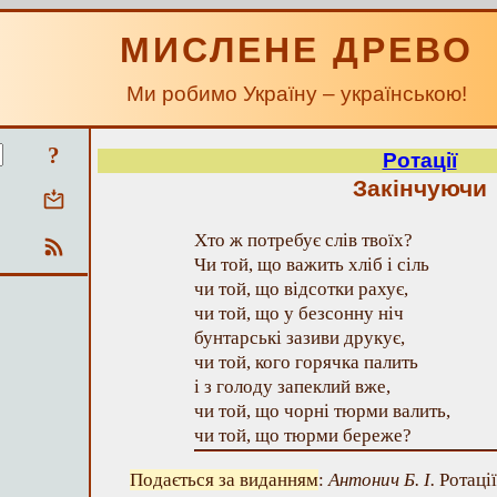
МИСЛЕНЕ ДРЕВО
Ми робимо Україну – українською!
?
Ротації
Закінчуючи
Хто ж потребує слів твоїх?
Чи той, що важить хліб і сіль
чи той, що відсотки рахує,
чи той, що у безсонну ніч
бунтарські зазиви друкує,
чи той, кого горячка палить
і з голоду запеклий вже,
чи той, що чорні тюрми валить,
чи той, що тюрми береже?
Подається за виданням
:
Антонич Б. І.
Ротації.