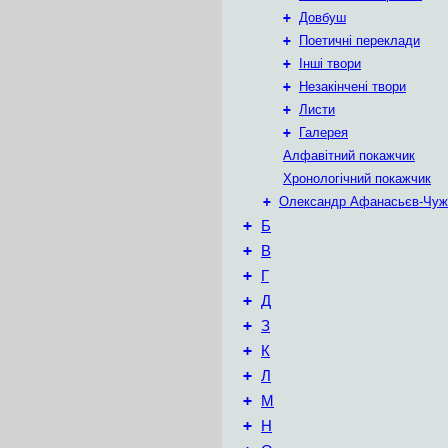
+
Довбуш
+
Поетичні переклади
+
Інші твори
+
Незакінчені твори
+
Листи
+
Галерея
Алфавітний покажчик
Хронологічний покажчик
+
Олександр Афанасьєв-Чуж
+
Б
+
В
+
Г
+
Д
+
З
+
К
+
Л
+
М
+
Н