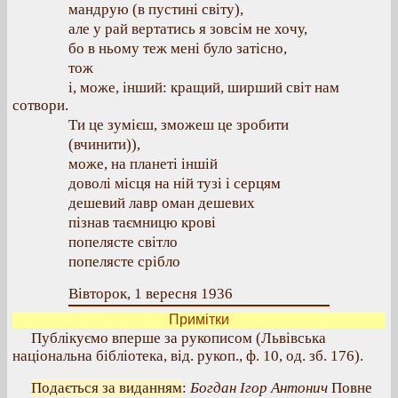
мандрую (в пустині світу),
але у рай вертатись я зовсім не хочу,
бо в ньому теж мені було затісно,
тож
і, може, інший: кращий, ширший світ нам
сотвори.
Ти це зумієш, зможеш це зробити
(вчинити)),
може, на планеті іншій
доволі місця на ній тузі і серцям
дешевий лавр оман дешевих
пізнав таємницю крові
попелясте світло
попелясте срібло
Вівторок, 1 вересня 1936
Примітки
Публікуємо вперше за рукописом (Львівська
національна бібліотека, від. рукоп., ф. 10, од. зб. 176).
Подається за виданням
:
Богдан Ігор Антонич
Повне