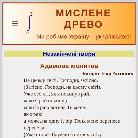
МИСЛЕНЕ
ДРЕВО
☰
Ми робимо Україну – українською!
Незакінчені твори
Адамова молитва
Богдан-Ігор Антонич
На цьому світі, Господи, затісно.
(Затісно, Господи, на цьому світі).
Уже сто літ, як я покинув рай.
коли я рай покинув.
коли із раю вигнав Ти мене.
як з раю
а може, на одну із зір Твоїх мене перенеси
пересели
(Уже сто літ блукаю в нетрях світу