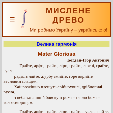
МИСЛЕНЕ
ДРЕВО
☰
Ми робимо Україну – українською!
Велика гармонія
Mater Gloriosa
Богдан-Ігор Антонич
Грайте, арфи, грайте, ліри, грайте, лютні, грайте,
гусла,
радість лийте, журбу змийте, горе вкрийте
весняним плащем.
Хай розкішно плещуть срібнохвилі, дрібнопилі
русла,
з неба запашні й блискучі рожі – перли божі –
золотим дощем.
Грайте, арфи, грайте, ліри, грайте, гусла, грайте,