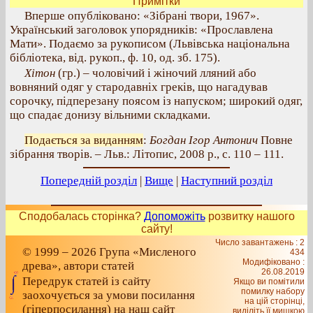
Примітки
Вперше опубліковано: «Зібрані твори, 1967».
Український заголовок упорядників: «Прославлена
Мати». Подаємо за рукописом (Львівська національна
бібліотека, від. рукоп., ф. 10, од. зб. 175).
Хітон
(гр.) – чоловічий і жіночий лляний або
вовняний одяг у стародавніх греків, що нагадував
сорочку, підперезану поясом із напуском; широкий одяг,
що спадає донизу вільними складками.
Подається за виданням
:
Богдан Ігор Антонич
Повне
зібрання творів. – Льв.: Літопис, 2008 р., с. 110 – 111.
Попередній розділ
|
Вище
|
Наступний розділ
Сподобалась сторінка?
Допоможіть
розвитку нашого
сайту!
Число завантажень : 2
© 1999 – 2026 Група «Мисленого
434
Модифіковано :
древа», автори статей
26.08.2019
Передрук статей із сайту
Якщо ви помітили
помилку набору
заохочується за умови посилання
на цiй сторiнцi,
(гіперпосилання) на наш сайт
видiлiть її мишкою