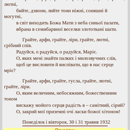
лютні,
бийте, дзвони, лийте тони ніжні, соняшні й
могутні,
в світ виходить Божа Мати з неба синьої палати,
вбрана в семибарвної веселки злототкані шати.
Грайте, арфи, грайте, ліри, грайте, лютні,
срібний спів.
Радуйся, о радуйся, о радуйся, Маріє.
О, яких мені знайти палких і милозвучних слів,
щоб це висловити й виспівати, що в нас серце
мріє?
Грайте, арфи, грайте, гусла, грайте, лютні,
грайте, ліри.
О, яким величним, небосяжним, божественним
тоном
вискажу мойого серця радість я – самітний, сірий?
О, закрий мої приземні очі ласки божої хітоном!
Понеділок і вівторок, 30 і 31 травня 1932