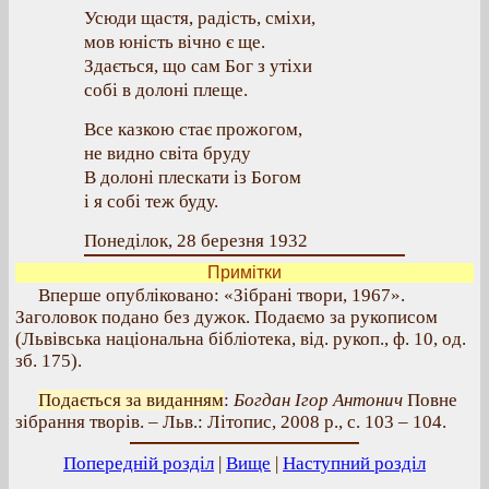
Усюди щастя, радість, сміхи,
мов юність вічно є ще.
Здається, що сам Бог з утіхи
собі в долоні плеще.
Все казкою стає прожогом,
не видно світа бруду
В долоні плескати із Богом
і я собі теж буду.
Понеділок, 28 березня 1932
Примітки
Вперше опубліковано: «Зібрані твори, 1967».
Заголовок подано без дужок. Подаємо за рукописом
(Львівська національна бібліотека, від. рукоп., ф. 10, од.
зб. 175).
Подається за виданням
:
Богдан Ігор Антонич
Повне
зібрання творів. – Льв.: Літопис, 2008 р., с. 103 – 104.
Попередній розділ
|
Вище
|
Наступний розділ