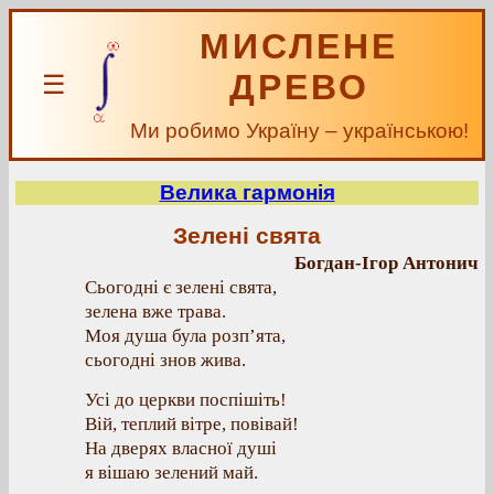
МИСЛЕНЕ
ДРЕВО
☰
Ми робимо Україну – українською!
Велика гармонія
Зелені свята
Богдан-Ігор Антонич
Сьогодні є зелені свята,
зелена вже трава.
Моя душа була розп’ята,
сьогодні знов жива.
Усі до церкви поспішіть!
Вій, теплий вітре, повівай!
На дверях власної душі
я вішаю зелений май.