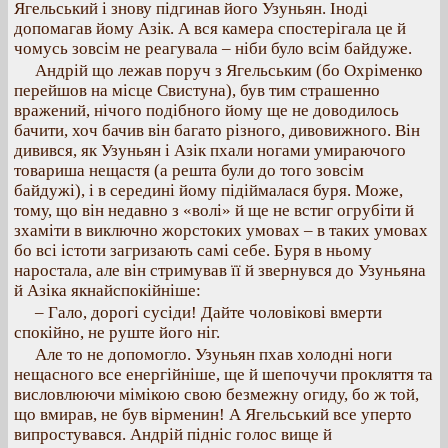
Ягельський і знову підгинав його Узуньян. Іноді
допомагав йому Азік. А вся камера спостерігала це й
чомусь зовсім не реагувала – ніби було всім байдуже.
Андрій що лежав поруч з Ягельським (бо Охріменко
перейшов на місце Свистуна), був тим страшенно
вражений, нічого подібного йому ще не доводилось
бачити, хоч бачив він багато різного, дивовижного. Він
дивився, як Узуньян і Азік пхали ногами умираючого
товариша нещастя (а решта були до того зовсім
байдужі), і в середині йому підіймалася буря. Може,
тому, що він недавно з «волі» й ще не встиг огрубіти й
зхаміти в виключно жорстоких умовах – в таких умовах
бо всі істоти загризають самі себе. Буря в ньому
наростала, але він стримував її й звернувся до Узуньяна
й Азіка якнайспокійніше:
– Гало, дорогі сусіди! Дайте чоловікові вмерти
спокійно, не руште його ніг.
Але то не допомогло. Узуньян пхав холодні ноги
нещасного все енергійніше, ще й шепочучи прокляття та
висловлюючи мімікою свою безмежну огиду, бо ж той,
що вмирав, не був вірменин! А Ягельський все уперто
випростувався. Андрій підніс голос вище й