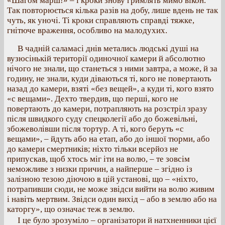
«Шагом марш!» – і кроки знову гримлять мимо вікон.
Так повторюється кілька разів на добу, лише вдень не так
чуть, як уночі. Ті кроки справляють справді тяжке,
гнітюче враження, особливо на малодухих.
В чадній саламасі днів метались людські душі на
вузюсінькій території одиночної камери й абсолютно
нічого не знали, що станеться з ними завтра, а може, й за
годину, не знали, куди діваються ті, кого не повертають
назад до камери, взяті «без вещей», а куди ті, кого взято
«с вещами». Дехто твердив, що перші, кого не
повертають до камери, потрапляють на розстріл зразу
після швидкого суду спецколегії або до божевільні,
збожеволівши після тортур. А ті, кого беруть «с
вещами», – йдуть або на етап, або до іншої тюрми, або
до камери смертників; ніхто тільки всерйоз не
припускав, щоб хтось міг іти на волю, – те зовсім
неможливе з низки причин, а найперше – згідно із
залізною тезою діючою в цій установі, що – «ніхто,
потрапивши сюди, не може звідси вийти на волю живим
і навіть мертвим. Звідси один вихід – або в землю або на
каторгу», що означає теж в землю.
І це було зрозуміло – організатори й натхненники цієї