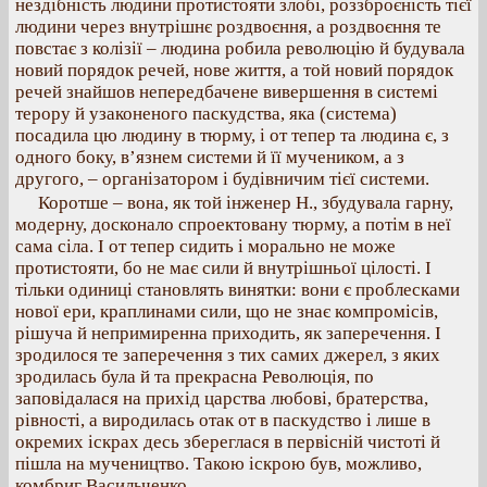
нездібність людини протистояти злобі, роззброєність тієї
людини через внутрішнє роздвоєння, а роздвоєння те
повстає з колізії – людина робила революцію й будувала
новий порядок речей, нове життя, а той новий порядок
речей знайшов непередбачене вивершення в системі
терору й узаконеного паскудства, яка (система)
посадила цю людину в тюрму, і от тепер та людина є, з
одного боку, в’язнем системи й її мучеником, а з
другого, – організатором і будівничим тієї системи.
Коротше – вона, як той інженер Н., збудувала гарну,
модерну, досконало спроектовану тюрму, а потім в неї
сама сіла. І от тепер сидить і морально не може
протистояти, бо не має сили й внутрішньої цілості. І
тільки одиниці становлять винятки: вони є проблесками
нової ери, краплинами сили, що не знає компромісів,
рішуча й непримиренна приходить, як заперечення. І
зродилося те заперечення з тих самих джерел, з яких
зродилась була й та прекрасна Революція, по
заповідалася на прихід царства любові, братерства,
рівності, а виродилась отак от в паскудство і лише в
окремих іскрах десь збереглася в первісній чистоті й
пішла на мучеництво. Такою іскрою був, можливо,
комбриг Васильченко.