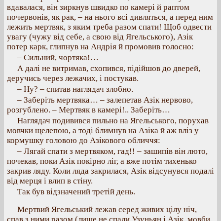
вдавалася, він зиркнув швидко по камері й раптом
почервонів, як рак, – на нього всі дивляться, а перед ним
лежить мертвяк, з яким треба разом спати! Щоб одвести
увагу (чужу від себе, а свою від Ягельського), Азік
потер карк, глипнув на Андрія й промовив голосно:
– Сильний, чортяка!…
А далі не витримав, схопився, підійшов до дверей,
деручись через лежачих, і постукав.
– Ну? – спитав наглядач злобно.
– Заберіть мертвяка… – залепетав Азік нервово,
розгублено. – Мертвяк в камері!.. Заберіть…
Наглядач подивився пильно на Ягельського, порухав
мовчки щелепою, а тоді блимнув на Азіка й аж вліз у
кормушку головою до Азікового обличчя:
– Лягай спати з мертвяком, гад!! – зашипів він люто,
почекав, поки Азік покірно ліг, а вже потім тихенько
закрив ляду. Коли ляда закрилася, Азік відсунувся подалі
від мерця і влип в стіну.
Так був відзначений третій день.
Мертвий Ягельський лежав серед живих цілу ніч,
спав з ними разом (лише не спали Узуньян і Азік, мовби