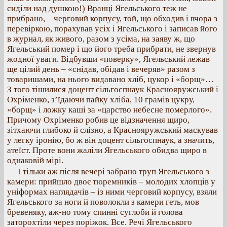
сиділи над душкою!) Вранці Ягельського теж не
прибрано, – черговий корпусу, той, що обходив і вчора з
перевіркою, порахував усіх і Ягельського і записав його
в журнал, як живого, разом з усіма, на заяву ж, що
Ягельський помер і що його треба прибрати, не звернув
жодної уваги. Відбувши «поверку», Ягельський лежав
ще цілий день – «снідав, обідав і вечеряв» разом з
товаришами, на нього видавано хліб, цукор і «борщ»…
З того тішилися доцент сільгоспнаук Краснояружський і
Охріменко, з’їдаючи пайку хліба, 10 грамів цукру,
«борщ» і ложку каші за «царство небесне померлого».
Причому Охріменко робив це відзначення щиро,
зітхаючи глибоко й слізно, а Краснояружський маскував
у легку іронію, бо ж він доцент сільгоспнаук, а значить,
атеїст. Проте вони жаліли Ягельського обидва щиро в
однаковій мірі.
І тільки аж після вечері забрано труп Ягельського з
камери: прийшло двоє тюремників – молодих хлопців у
уніформах наглядачів – із ними черговий корпусу, взяли
Ягельського за ноги й поволокли з камери геть, мов
бревеняку, аж-но тому спинні суглоби й голова
заторохтіли через поріжок. Все. Речі Ягельського