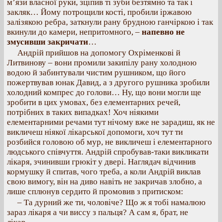
м’язи власної руки, зціпив ті зуби безтямно та так і
закляк… Йому потрощили кості, пробили іржавою
залізякою ребра, заткнули рану брудною ганчіркою і так
вкинули до камери, непритомного, –
напевно не
змусивши закричати
…
Андрій прийшов на допомогу Охріменкові й
Литвинову – вони промили закипілу рану холодною
водою й забинтували чистим рушником, що його
пожертвував юнак Давид, а з другого рушника зробили
холодний компрес до голови… Ну, що вони могли ще
зробити в цих умовах, без елементарних речей,
потрібних в таких випадках! Хоч ніякими
елементарними речами тут нічому вже не зарадиш, як не
викличеш ніякої лікарської допомоги, хоч тут ти
розбийся головою об мур, не викличеш і елементарного
людського співчуття. Андрій спробував-таки викликати
лікаря, зчинивши грюкіт у двері. Наглядач відчинив
кормушку й спитав, чого треба, а коли Андрій виклав
свою вимогу, він на диво навіть не закричав злобно, а
лише сплюнув сердито й промовив з притиском:
– Та дурний же ти, чоловіче? Що ж я тобі намалюю
зараз лікаря а чи виссу з пальця? А сам я, брат, не