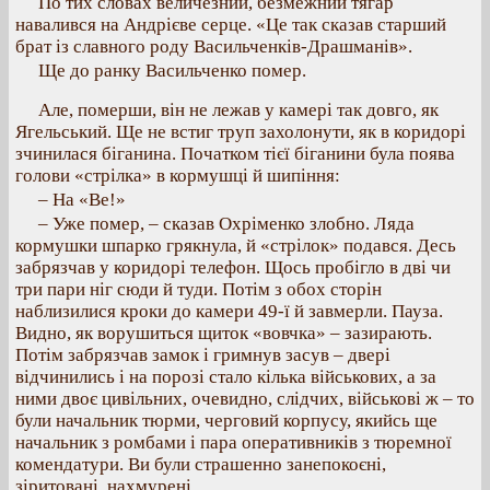
По тих словах величезний, безмежний тягар
навалився на Андрієве серце. «Це так сказав старший
брат із славного роду Васильченків-Драшманів».
Ще до ранку Васильченко помер.
Але, померши, він не лежав у камері так довго, як
Ягельський. Ще не встиг труп захолонути, як в коридорі
зчинилася біганина. Початком тієї біганини була поява
голови «стрілка» в кормушці й шипіння:
– На «Ве!»
– Уже помер, – сказав Охріменко злобно. Ляда
кормушки шпарко грякнула, й «стрілок» подався. Десь
забрязчав у коридорі телефон. Щось пробігло в дві чи
три пари ніг сюди й туди. Потім з обох сторін
наблизилися кроки до камери 49-ї й завмерли. Пауза.
Видно, як ворушиться щиток «вовчка» – зазирають.
Потім забрязчав замок і гримнув засув – двері
відчинились і на порозі стало кілька військових, а за
ними двоє цивільних, очевидно, слідчих, військові ж – то
були начальник тюрми, черговий корпусу, якийсь ще
начальник з ромбами і пара оперативників з тюремної
комендатури. Ви були страшенно занепокоєні,
зіритовані, нахмурені.