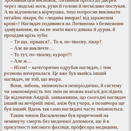
Зробивши цей висновок, Литвинов проліз до дверей
через людські ноги, руки й голови й несміливо постукав.
А як відчинилась кормушка, тихо попросив викликати
негайно лікаря, бо «людина вмирає! від зараження
крові»! Наглядач подивився на Литвинова з безмежним
здивуванням, як на не знати якого дивака й дурня, й
процідив крізь зуби:
– Ти що, зірвався?.. То я, по-твоєму, лікар?
– Але ви викличте…
– То тут, по-твоєму, курорт?!
– Але ж…
– Ніззя! – категорично одрубав наглядач, і тим
розмова вичерпалася. Це вже був якийсь інший
наглядач, не той, що вчора.
Вони, либонь, змінюються неперіодично, й систему
чи закономірність тих змін не можна взагалі дослідити.
Це відзначив Андрій, завваживши, що сьогодні наглядач
інший на вечірній зміні, аніж був учора, а позавчора ще
був інший. Вдень так само наглядачі часто змінюються.
Таким чином Васильченко був приречений на
неминучу смерть без медичної допомоги, ще й в
присутності високого фахівця, професора медицини,