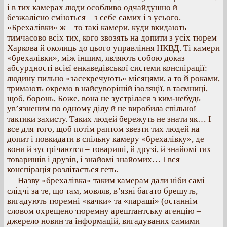
і в тих камерах люди особливо одчайдушно й
безжалісно сміються – з себе самих і з усього.
«Брехалівки» ж – то такі камери, куди вкидають
тимчасово всіх тих, кого звозять на допити з усіх тюрем
Харкова й околиць до цього управління НКВД. Ті камери
«брехалівки», між іншим, являють собою доказ
абсурдності всієї енкаведівської системи конспірації:
людину пильно «засекречують» місяцями, а то й роками,
тримають окремо в найсуворішій ізоляції, в таємниці,
щоб, боронь, Боже, вона не зустрілася з ким-небудь
ув’язненим по одному ділу й не виробила спільної
тактики захисту. Таких людей бережуть не знати як… І
все для того, щоб потім раптом звезти тих людей на
допит і повкидати в спільну камеру «брехалівку», де
вони й зустрічаются – товариші, й друзі, й знайомі тих
товаришів і друзів, і знайомі знайомих… І вся
конспірація розлітається геть.
Назву «брехалівка» таким камерам дали ніби самі
слідчі за те, що там, мовляв, в’язні багато брешуть,
вигадують тюремні «качки» та «параші» (останнім
словом охрещено тюремну арештантську агенцію –
джерело новин та інформацій, вигадуваних самими