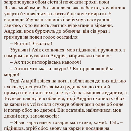
запропонував обом сісти й почекати трохи, поки
Ягельський вмре, бо лишилося вже небагато, хоч він так
уперто й чіпляється за життя й не хоче вмирати. У
відповідь Узуньян зашипів і вибухнув паскудною
лайкою, як то вміють лаятись вуркагани й вірмени.
Андрієві кров бурхнула до обличчя, він сів ураз і
гримнув на повен голос осатаніло:
– Встать!! Сволота!
Узуньян і Азік схопилися, мов підкинені пружиною, з
наміром кинутися на Андрія, забризкали слиною:
– Ах ти ж петлюрівська наволоч!
– Антисемітська та шкуро!!! Контрреволюційна
мордо!
Тоді Андрій звівся на ноги, наблизився до них щільно
і хотів одтиснути їх своїми грудищами до стіни й
примусити стояти тихо, але тут Азік замірився вдарити, а
Узуньян плюнути в обличчя, тоді Андрій схопив їх обох
за карки й з усієї сили стукнув обличчями одне об одне
й попер обох до дверей. Він осатанів, наїжачився, мов
дикий вепр, запалахкотів:
– Я вас зараз навчу товариської етики, хами!.. Га!.. –
підійшов, згріб обох знову за карки й посадив на