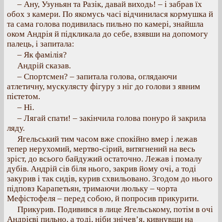
– Ану, Узуньян та Разік, давай виходь! – і забрав їх
обох з камери. По якомусь часі відчинилася кормушка й
та сама голова подивилась пильно по камері, знайшла
оком Андрія й підкликала до себе, взявши на допомогу
палець, і запитала:
– Як фамілія?
Андрій сказав.
– Спортсмен? – запитала голова, оглядаючи
атлетичну, мускулясту фігуру з ніг до голови з явним
пієтетом.
– Ні.
– Лягай спати! – закінчила голова понуро й закрила
ляду.
Ягельський тим часом вже спокійно вмер і лежав
тепер нерухомий, мертво-сірий, витягнений на весь
зріст, до всього байдужий остаточно. Лежав і помалу
дубів. Андрій сів біля нього, закрив йому очі, а тоді
закурив і так сидів, курив схвильовано. Згодом до нього
підповз Карапетьян, тримаючи люльку – чорта
Мефістофеля – перед собою, й попросив прикурити.
Прикурив. Подивився в лице Ягельському, потім в очі
Андрієві пильно, а тоді, ніби знічев’я, кивнувши на