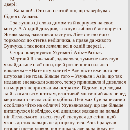
двері:
– Карашо!.. Ото він і є отой піп, що завербував
бідного Аслана.
І заглушив ці слова димом та й вернувся на своє
місце. А Андрій докурив, зітхнув глибоко й ліг поруч з
Ягельським, намагався заснути. Ліве стегно його
торкалося до стегна небіжчика, а праве да живого
Бунчука, і так вони лежали всі в одній шерезі…
Скоро повернулись Узуньян і Азік-«Разік».
Мертвий Ягельський, здавалося, зумисне витягнув
якнайдальше свої ноги, ще й розчепірив пальці з
викликом – «Нате штурхайте!» Але ніхто вже його не
штурхав і не пхав. Більше того – Узуньян і Азік, що так
недавно зневажали живого, тепер принишкли й дивилися
на мерця з неприхованим острахом. Відомо, що людям,
та й взагалі всім істотам, властивий містичний жах перед
мертвими з числа собі подібних. Цей жах був написаний
особливо чітко на обличчі Узуньяновому, що ще більше
витягнулося й зблідло, очі дивилися злякано на пальці
ніг Ягельського, а весь тулуб тиснувся до стіни, щоб
якось до тих пальців не доторкнутися. Азік бравував
назовні презирливою посмішкою, але вона йому не