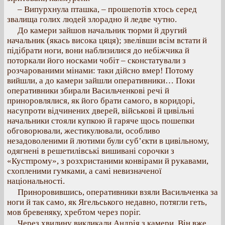
– Випурхнула пташка, – прошепотів хтось серед
звалища голих людей злорадно й ледве чутно.
До камери зайшов начальник тюрми й другий
начальник (якась висока цяця); звелівши всім встати й
підібрати ноги, вони наблизилися до небіжчика й
поторкали його носками чобіт – сконстатували з
розчарованими мінами: таки дійсно вмер! Потому
вийшли, а до камери зайшли оперативники… Поки
оперативники збирали Васильченкові речі й
приноровлялися, як його брати самого, в коридорі,
насупроти відчинених дверей, військові й цивільні
начальники стояли купкою й гаряче щось пошепки
обговорювали, жестикулювали, особливо
незадоволеними й лютими були суб’єкти в цивільному,
одягнені в решетилівські вишивані сорочки з
«Кустпрому», з розхристаними конвірами й рукавами,
схопленими гумками, а самі невизначеної
національності.
Приноровившись, оперативники взяли Васильченка за
ноги й так само, як Ягельського недавно, потягли геть,
мов бревеняку, хребтом через поріг.
Через хвилину викликали Андрія з камери. Він вже