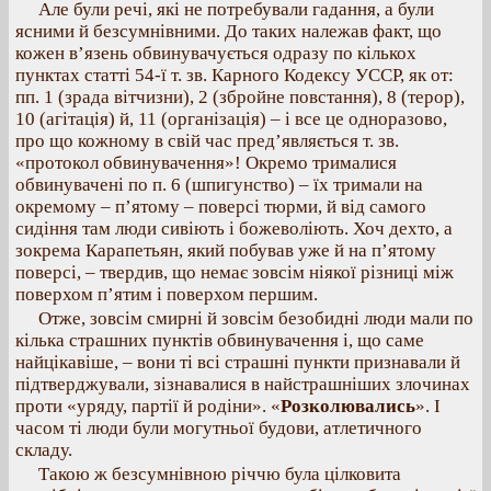
Але були речі, які не потребували гадання, а були
ясними й безсумнівними. До таких належав факт, що
кожен в’язень обвинувачується одразу по кількох
пунктах статті 54-ї т. зв. Карного Кодексу УССР, як от:
пп. 1 (зрада вітчизни), 2 (збройне повстання), 8 (терор),
10 (агітація) й, 11 (організація) – і все це одноразово,
про що кожному в свій час пред’являється т. зв.
«протокол обвинувачення»! Окремо трималися
обвинувачені по п. 6 (шпигунство) – їх тримали на
окремому – п’ятому – поверсі тюрми, й від самого
сидіння там люди сивіють і божеволіють. Хоч дехто, а
зокрема Карапетьян, який побував уже й на п’ятому
поверсі, – твердив, що немає зовсім ніякої різниці між
поверхом п’ятим і поверхом першим.
Отже, зовсім смирні й зовсім безобидні люди мали по
кілька страшних пунктів обвинувачення і, що саме
найцікавіше, – вони ті всі страшні пункти признавали й
підтверджували, зізнавалися в найстрашніших злочинах
проти «уряду, партії й родіни». «
Розколювались
». І
часом ті люди були могутньої будови, атлетичного
складу.
Такою ж безсумнівною річчю була цілковита