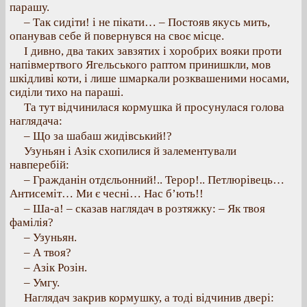
парашу.
– Так сидіти! і не пікати… – Постояв якусь мить,
опанував себе й повернувся на своє місце.
І дивно, два таких завзятих і хоробрих вояки проти
напівмертвого Ягельського раптом принишкли, мов
шкідливі коти, і лише шмаркали розквашеними носами,
сиділи тихо на параші.
Та тут відчинилася кормушка й просунулася голова
наглядача:
– Що за шабаш жидівський!?
Узуньян і Азік схопилися й залементували
навперебій:
– Гражданін отдєльонний!.. Терор!.. Петлюрівець…
Антисеміт… Ми є чесні… Нас б’ють!!
– Ша-а! – сказав наглядач в розтяжку: – Як твоя
фамілія?
– Узуньян.
– А твоя?
– Азік Розін.
– Умгу.
Наглядач закрив кормушку, а тоді відчинив двері: