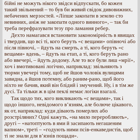
бійні не можуть нікого звідси відпускати, бо кожен
такий звільнений – то був би живий свідок дивовижних,
небачених мерзостей. «Ліпше закопати в землю сто
невинних, аніж не закопати одного винного», – так би
треба перефразувати тезу про ламання ребер.
Дехто намагався встановити закономірність в явищах
і твердив, що всі ті, кого беруть «с вещами» опівночі або
після півночі, – йдуть на смерть, а ті, кого беруть «с
вещами» вдень, – йдуть на етап, а ті, кого беруть рано
або ввечері, – йдуть додому. Але то все були лиш «мрії»,
хоч і вмотивовані логічно, наприклад: звільняють з
тюрми увечері тому, щоб не йшов чоловік вулицями
завидна, а йшов потемну, або раним-рано, щоб його
ніхто не бачив, який він блідий і змучений. Ну, і в тім же
дусі. Та тільки ж в цім пеклі немає логіки взагалі.
Так щодо тих, кого викликають «с вещами», так і
щодо іншого, невідомого в’язням, але болюче цікавого,
як от, наприклад: куди дівають померлих або
розстріляних? Одні кажуть, «на мило переробляють»,
другі – «натоптують в ями й засипають негашеним
вапном», треті – «годують ними псів-енкаведистів, щоб
ті не знали для в’язнів пощади».