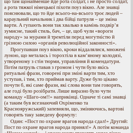
що там щонайменше йде рота солдат, і не просто солдат,
а рота тяжкої німецької піхоти поуз вікно. Але знавці
пояснювали, що то йде всього-на-всього троє людей –
караульний начальник і два бійці патруля – це зміна
варти. А гупають вони так хвалько в камінь подвір’я
зумисне, такий стиль, бач, – це, щоб чули «вороги
народу» за мурами й тремтіли перед могутністю й
грізною силою «органів революційної законності».
Прогупавши поуз вікно, кроки віддалялися, множені
луною, що металась і торохтіла в кам’яному колодязі,
утвореному з стін тюрми, управління й комендатури.
Потім патруль ставав з громом і чути було якісь
ритуальні фрази, говорені при зміні варти тим, хто
уступав, і тим, хто приймав варту. Дуже було цікаво
почути б, які саме фрази, які слова вони там говорять,
але годі було розібрати. Лише виразно було чути
команду «Шаго-ом!!» наприкінці. Одначе ті самі знавці
(а таким був всезнаючий Охріменко та
Краснояружський) запевняли, що, зміняючись, вартові
говорять таку заведену формулу:
Один: «Пост по охране врагов народа сдал!» Другий:
Пост по охране врагов народа принял!» А потім команда