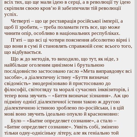
всіх тих, що ще мали ідею в серці, а в революції ту ідею
скріпили своєю кров’ю й забезпечили тій революції
успіх.
Четверті – що це реставрація російської імперії, а
щоб її зробити, – треба поламати геть все, що може
чинити опір, особливо в національних республіках.
П’яті – що всі ці чотири пояснення абсолютно вірні і
що вони в сумі й становлять справжній сенс всього того,
що відбувається.
Що ж до методів, то виходило, що тут, як ніде, з
найбільше оголеним цинізмом і брутальною
послідовністю застосовано гасло «Мета виправдовує всі
засоби», а діалектичну істину «Буття визначає
свідомість» змодернізоваво й пристосовано до
філософії, світогляду та моралі сучасних інквізиторів, і
тепер вона звучить – «Биття визначає зізнання». Аж цю
підміну однієї діалектичної істини такою ж другою
діалектичною істиною зроблено по-російськи, і в цій
мові воно звучить ідеально опукло й красномовно:
Було – «Бытие определяет сознание», а стало –
«Битие определяет сознание». Уявіть собі, змінено
тільки одну-однісіньку літеру, але як геніально той