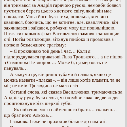
він тримався за Андрія гарячою рукою, немовби боявся
пуститися берега цього хисткого світу, який він має
покидати. Мова його була тиха, повільна, хоч він і
квапився, боючись, що не встигне, але, кваплячись, він
захлинався і заїкався, роблячи мову ще повільнішою.
Після тих кількох фраз Васильченко замовк і заплющив
очі. Потім розплющив, зітхнув глибоко й промовив з
ноткою безмежного трагізму:
– Я проклинаю той день і час… Коли я
підпорядкувався приказові Льва Троцького… а не пішов
з Симіоном Петлюрою… Може б, ця мерзость не
панувала…
А кажучи це, він рипів зубами й плакав, якщо це
можна назвати «плакав», – він лише хотів плакати, та не
міг, не вмів. Ця людина не мала сліз.
Останні слова, які сказав Васильченко, тримаючись за
Андрієву руку, були слова, які комбриг вже ледве-ледве
проштовхнув крізь шерхлі губи:
– Як побачиш мого найменшого брата… скажеш…
що брат його Альоха…
І замовк. І вже не приходив більше до пам’яті.