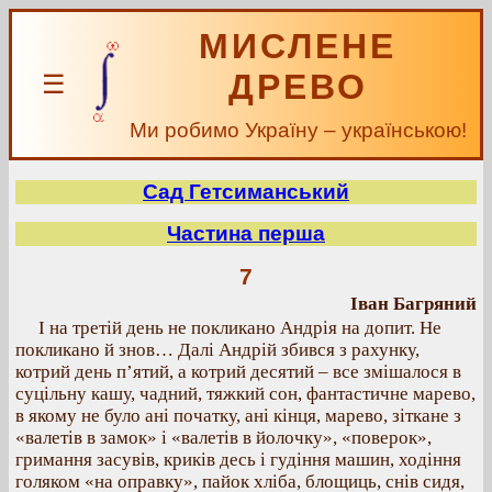
МИСЛЕНЕ
ДРЕВО
☰
Ми робимо Україну – українською!
Сад Гетсиманський
Частина перша
7
Іван Багряний
І на третій день не покликано Андрія на допит. Не
покликано й знов… Далі Андрій збився з рахунку,
котрий день п’ятий, а котрий десятий – все змішалося в
суцільну кашу, чадний, тяжкий сон, фантастичне марево,
в якому не було ані початку, ані кінця, марево, зіткане з
«валетів в замок» і «валетів в йолочку», «поверок»,
гримання засувів, криків десь і гудіння машин, ходіння
голяком «на оправку», пайок хліба, блощиць, снів сидя,