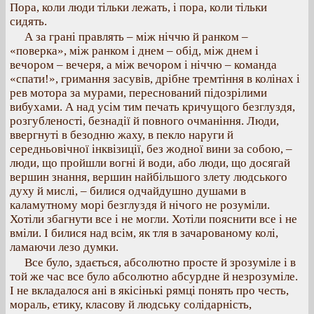
Пора, коли люди тільки лежать, і пора, коли тільки
сидять.
А за грані правлять – між ніччю й ранком –
«поверка», між ранком і днем – обід, між днем і
вечором – вечеря, а між вечором і ніччю – команда
«спати!», гримання засувів, дрібне тремтіння в колінах і
рев мотора за мурами, переснований підозрілими
вибухами. А над усім тим печать кричущого безглуздя,
розгубленості, безнадії й повного очманіння. Люди,
ввергнуті в безодню жаху, в пекло наруги й
середньовічної інквізиції, без жодної вини за собою, –
люди, що пройшли вогні й води, або люди, що досягай
вершин знання, вершин найбільшого злету людського
духу й мислі, – билися одчайдушно душами в
каламутному морі безглуздя й нічого не розуміли.
Хотіли збагнути все і не могли. Хотіли пояснити все і не
вміли. І билися над всім, як тля в зачарованому колі,
ламаючи лезо думки.
Все було, здається, абсолютно просте й зрозуміле і в
той же час все було абсолютно абсурдне й незрозуміле.
І не вкладалося ані в якісінькі рямці понять про честь,
мораль, етику, класову й людську солідарність,