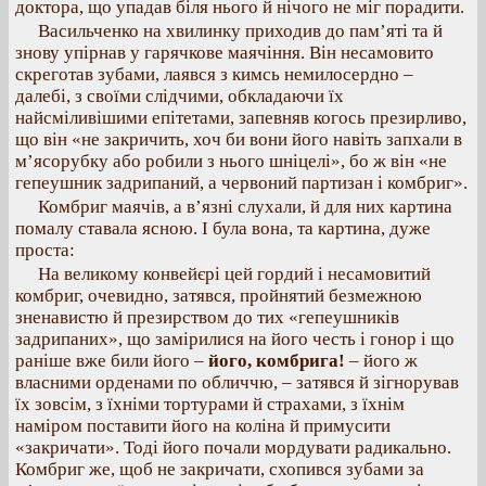
доктора, що упадав біля нього й нічого не міг порадити.
Васильченко на хвилинку приходив до пам’яті та й
знову упірнав у гарячкове маячіння. Він несамовито
скреготав зубами, лаявся з кимсь немилосердно –
далебі, з своїми слідчими, обкладаючи їх
найсміливішими епітетами, запевняв когось презирливо,
що він «не закричить, хоч би вони його навіть запхали в
м’ясорубку або робили з нього шніцелі», бо ж він «не
гепеушник задрипаний, а червоний партизан і комбриг».
Комбриг маячів, а в’язні слухали, й для них картина
помалу ставала ясною. І була вона, та картина, дуже
проста:
На великому конвейєрі цей гордий і несамовитий
комбриг, очевидно, затявся, пройнятий безмежною
зненавистю й презирством до тих «гепеушників
задрипаних», що замірилися на його честь і гонор і що
раніше вже били його –
його, комбрига!
– його ж
власними орденами по обличчю, – затявся й зігнорував
їх зовсім, з їхніми тортурами й страхами, з їхнім
наміром поставити його на коліна й примусити
«закричати». Тоді його почали мордувати радикально.
Комбриг же, щоб не закричати, схопився зубами за