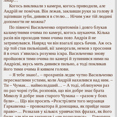
лікар…
Когось викликали з камери, когось приводили, але
Андрій не помічав. Він лежав, заклавши руки за голову й
зціпивши зуби, дивився в стелю… Нічим уже тій людині
допомогти не можна?
По півночі Васильченко опритомнів і довго блукав
каламутними очима по камері, когось шукаючи. Кілька
разів він проходив тими очима повз Андрія й не
затримувався. Навряд чи він взагалі щось бачив. Аж ось
зір той став пильніший, вії заморгали, немов з просоння
й в очах з’явилась розумна іскра. Васильченко знову
пройшовся тими очима по камері й зупинився ними на
Андрієві, якусь мить дивився пильно, а тоді покликав
його тими очима й кивком голови.
– Я тебе знаю!.. – прохрипів ледве чутно Васильченко
пересмаглими устами, коли Андрій нахилився над ним. –
Ти – Чумак… наймолодший… – А тоді, облизуючи раз
по раз чорні губи, розповів, що він добре знає брата
Миколу й добре знав старого Чумака – «разом у боях
були»… Що він просить «Розстріляти того мерзавця
Гаркавенка – провокатора й донощика, як прийде наше
право»… Розказав у кількох уривчастих фразах, як його
били, але він не закричав і «не розколовся»… Говорячи,