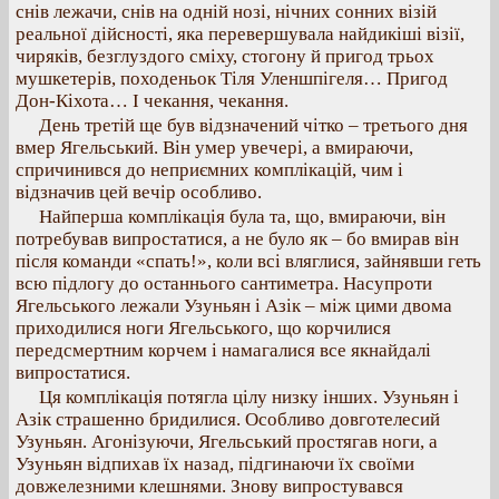
снів лежачи, снів на одній нозі, нічних сонних візій
реальної дійсності, яка перевершувала найдикіші візії,
чиряків, безглуздого сміху, стогону й пригод трьох
мушкетерів, походеньок Тіля Уленшпігеля… Пригод
Дон-Кіхота… І чекання, чекання.
День третій ще був відзначений чітко – третього дня
вмер Ягельський. Він умер увечері, а вмираючи,
спричинився до неприємних комплікацій, чим і
відзначив цей вечір особливо.
Найперша комплікація була та, що, вмираючи, він
потребував випростатися, а не було як – бо вмирав він
після команди «спать!», коли всі вляглися, зайнявши геть
всю підлогу до останнього сантиметра. Насупроти
Ягельського лежали Узуньян і Азік – між цими двома
приходилися ноги Ягельського, що корчилися
передсмертним корчем і намагалися все якнайдалі
випростатися.
Ця комплікація потягла цілу низку інших. Узуньян і
Азік страшенно бридилися. Особливо довготелесий
Узуньян. Агонізуючи, Ягельський простягав ноги, а
Узуньян відпихав їх назад, підгинаючи їх своїми
довжелезними клешнями. Знову випростувався