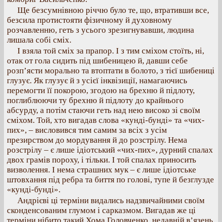
Ще безсумнівною річчю було те, що, втративши все,
безсила протистояти фізичному й духовному
розчавленню, геть з усього зрезигнувавши, людина
лишала собі сміх.
І взяла той сміх за прапор. І з тим сміхом стоїть, ні,
отак от гола сидить під шибеницею й, давши себе
розп’ясти морально та втоптати в болото, з тієї шибениці
глузує. Як глузує й з усієї інквізиції, намагаючись
перемогти її покорою, згодою на брехню й підлоту,
поглиблюючи ту брехню й підлоту до крайнього
абсурду, а потім стаючи геть над нею високо зі своїм
сміхом. Той, хто вигадав слова «кунді-бунді» та «чих-
пих», – висловився тим самим за всіх з усім
презирством до мордування й до розстрілу. Нема
розстрілу – є лише ідіотський «чих-пих», дурний спалах
двох грамів пороху, і тільки. І той спалах приносить
визволення. І нема страшних мук – є лише ідіотське
штовхання під ребра та биття по голові, тупе й безглузде
«кунді-бунді».
Андрієві ці терміни видались надзвичайними своїм
сконденсованим глумом і сарказмом. Вигадав же ці
терміни нібито такий Хома Головченко, недавній в’язень