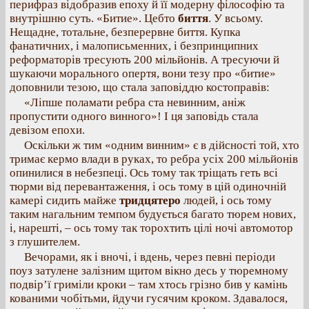
перифраз відобразив епоху й її модерну філософію та
внутрішню суть. «Битие». Цебто
биття
. У всьому.
Нещадне, тотальне, безперервне биття. Купка
фанатичних, і малописьменних, і безпринципних
реформаторів тресують 200 мільйонів. А тресуючи й
шукаючи морального опертя, вони тезу про «битие»
доповнили тезою, що стала заповіддю костоправів:
«Ліпше поламати ребра ста невинним, аніж
пропустити одного винного»! І ця заповідь стала
девізом епохи.
Оскільки ж тим «одним винним» є в дійсності той, хто
тримає кермо влади в руках, то ребра усіх 200 мільйонів
опинилися в небезпеці. Ось тому так тріщать геть всі
тюрми від перевантаження, і ось тому в цій одиночній
камері сидить майже
тридцятеро
людей, і ось тому
таким нагальним темпом будується багато тюрем нових,
і, нарешті, – ось тому так торохтить цілі ночі автомотор
з глушителем.
Вечорами, як і вночі, і вдень, через певні періоди
поуз затулене залізним щитом вікно десь у тюремному
подвір’ї гриміли кроки – там хтось грізно бив у камінь
кованими чобітьми, йдучи гусячим кроком. Здавалося,