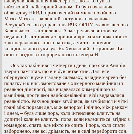
вислухав пояснення інженера Н., що ж то був за
військовий, найстарший чином. То був начальник
облвідділу НКВД, призначений на місце покійного
Мазо. Мазо ж – колишній заступник начальника
Всеукраїнського управління ВЧК-ОГПУ, славнозвісного
Балицького – застрелився. А застрелився він зовсім
недавно. І застрілився з причини «розходження» нібито
з «генеральною лінією партії», а чи то з причини
«національного ухилу». Як Хвильовий і Скрипник. Так
нібито згідно з інтерпретацією інженера Н.
Ось так закінчився четвертий день, про який Андрій
твердо пам’ятав, що він був четвертий. Далі все
обернулося в уже згадану саламаху, в чадне марево без
початку й кінця, змонтоване з химерного маячіння й з
реальної дійсності, яка видавалася химернішою за
маячіння, проти якої найбожевільніші візії видавалися
реальністю. Рахунок дням згубився, як згубилися й чіткі
грані між порами дня, між вечором і ніччю, між ранком
і днем, – була лише пора, коли інтенсивно кличуть на
допити і коли не кличуть; пора, коли належиться, згідно з
командою, спати, але ніхто не спить, і пора, коли спати
заборонено, але всі дрімають, не в силі перебороти сон.