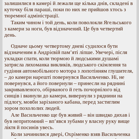
залишилися в камері й лежали ще кілька днів, складені в
куточку біля параші, поки по них не прийшов хтось з
тюремної адміністрації.
Таким чином і той день, коли поволокли Ягельського
з камери за ноги, був відзначений. Це був четвертий
день.
Одначе цьому четвертому дневі судилося бути
відзначеним в Андрієвій пам’яті ліпше. Увечері, після
укладки спати, коли тюрмою й людськими душамі
затрясла лихоманка викликів, людського скімлення та
гудіння автомобільного мотора з лопотінням глушителя,
– до камери нарешті повернувся Васильченко. Ні, не
повернувся, а його повернули – принесли на ряднині
закривавленого, обірваного й геть почорнілого від
синців і вкинули до камери, вивернули з ряднини на
підлогу, мовби зарізаного кабана, перед застиглим
зором похололих людей.
Але Васильченко ще був живий – він швидко дихав і
був непритомний – вп’явся зубами у власну руку вище
ліктя й посинів увесь.
Коли зачинилися двері, Охріменко взяв Васильченка