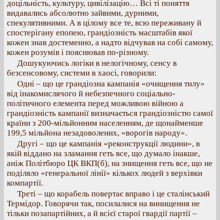
доцільність, культуру, цивілізацію… Всі ті поняття
видавались абсолютно зайвими, дурними,
спекулятивними. А в цілому все те, всю переживану й
спостерігану епопею, грандіозність масштабів якої
кожен знав достеменно, а надто відчував на собі самому,
кожен розумів і пояснював по-різному.
Дошукуючись логіки в нелогічному, сенсу в
безсенсовому, системи в хаосі, говорили:
Одні – що це грандіозна кампанія «очищення тилу»
від інакомислячого й небезпечного соціально-
політичного елемента перед можливою війною а
грандіозність кампанії визначається грандіозністю самої
країни з 200-мільйонним населенням, де щонайменше
199,5 мільйона незадоволених, «ворогів народу».
Другі – що це кампанія «реконструкції людини», в
якій віддано на зламання геть все, що думало інакше,
аніж Політбюро ЦК ВКП(б), на знищення геть все, що не
поділяло «генеральної лінії» кількох людей з верхівки
компартії.
Треті – що корабель повертає вправо і це сталінський
Термідор. Говорячи так, посилалися на винищення не
тільки позапартійних, а й всієї старої гвардії партії –