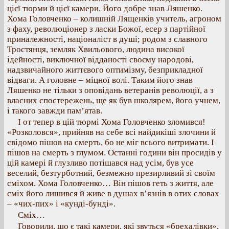
цієї тюрми й цієї камери. Його добре знав Ляшенко.
Хома Головченко – колишній Лященків учитель, агроном
з фаху, революціонер з ласки Божої, есер з партійної
приналежності, націоналіст в душі; родом з славного
Тростянця, земляк Хвильового, людина високої
ідейності, виключної відданості своєму народові,
надзвичайного життєвого оптимізму, безприкладної
відваги. А головне – міцної волі. Таким його знав
Ляшенко не тільки з оповідань ветеранів революції, а з
власних спостережень, ще як був школярем, його учнем,
і такого завжди пам’ятав.
І от тепер в цій тюрмі Хома Головченко зломився!
«Розколовся», прийняв на себе всі найдикіші злочини й
свідомо пішов на смерть, бо не міг всього витримати. І
пішов на смерть з глумом. Останні години він просидів у
цій камері й глузливо потішався над усім, був усе
веселий, безтурботний, безмежно презирливий зі своїм
сміхом. Хома Головченко… Він пішов геть з життя, але
сміх його лишився й живе в душах в’язнів в отих словах
– «чих-пих» і «кунді-бунді».
Сміх…
Говорили, що є такі камери, які звуться «брехалівки»,