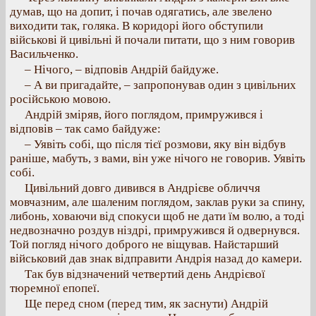
думав, що на допит, і почав одягатись, але звелено
виходити так, голяка. В коридорі його обступили
військові й цивільні й почали питати, що з ним говорив
Васильченко.
– Нічого, – відповів Андрій байдуже.
– А ви пригадайте, – запропонував один з цивільних
російською мовою.
Андрій зміряв, його поглядом, примружився і
відповів – так само байдуже:
– Уявіть собі, що після тієї розмови, яку він відбув
раніше, мабуть, з вами, він уже нічого не говорив. Уявіть
собі.
Цивільний довго дивився в Андрієве обличчя
мовчазним, але шаленим поглядом, заклав руки за спину,
либонь, ховаючи від спокуси щоб не дати їм волю, а тоді
недвозначно роздув ніздрі, примружився й одвернувся.
Той погляд нічого доброго не віщував. Найстарший
військовий дав знак відправити Андрія назад до камери.
Так був відзначений четвертий день Андрієвої
тюремної епопеї.
Ще перед сном (перед тим, як заснути) Андрій