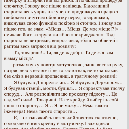
ганчірку й зітерли геть всі риски, й почалася процедура
спочатку. І знову все пішло нанівець. Бідолашний
староста весь упрів, але уперто продовжував працю з
глибоким почуттям обов’язку перед товаришами,
виконував свою функцію покірно й стоїчно. І знову все
пішло геть на злам. «Місця… Місця. Де моє місце!?!» –
смикали його за труси жалібно «покривджені». Тоді
староста не витримав, випростався, зблід на обличчі і
раптом весь затрясся від розпачу:
– Та, товариші!.. Та, люди ж добрі! Та де ж я вам
візьму місця?!
І розмахнув у повітрі мотузочкою, заніс високо руку,
потряс нею в нестямі і не то застогнав, не то заплакав
без сліз в нервовій пропасниці, в трагічному розпачі:
– Я будував Дніпрельстан… Я збудував Держпром…
Я будував станції, мости, будівлі… Я спроектував тисячу
споруд… Але розподілити цю прокляту підлогу… Це
над мої сили!.. Товариші! Нате крейду й виберіть собі
іншого старосту… Я… Я не можу… Нема такого
інженера! Нема такого старости…
– Є, – сказав якийсь низенький товстюх скептично,
солодкаво й взяв крейду й мотузочку. І заходився