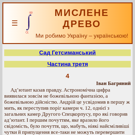
МИСЛЕНЕ
ДРЕВО
☰
Ми робимо Україну – українською!
Сад Гетсиманський
Частина третя
4
Іван Багряний
Ад’ютант казав правду. Астрономічна цифра
виявилася зовсім не божевільною фантазією, а
божевільною дійсністю. Андрій це усвідомив в першу ж
мить, як переступив поріг камери ч. 12, однієї з
загальних камер Другого Спецкорпусу, про які говорив
ад’ютант. І першим почуттям, яке вразило його
свідомість, було почуття, що, мабуть, ніякі найсміливіші
чутки й припущення все-таки не можуть перевершити