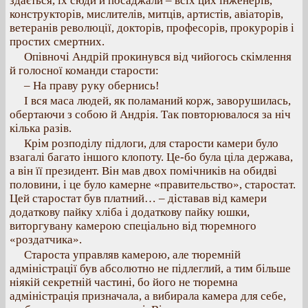
здається, їх сюди й посаджали – всіх цих інженерів,
конструкторів, мислителів, митців, артистів, авіаторів,
ветеранів революції, докторів, професорів, прокурорів і
простих смертних.
Опівночі Андрій прокинувся від чийогось скімлення
й голосної команди старости:
– На праву руку обернись!
І вся маса людей, як поламаний корж, заворушилась,
обертаючи з собою й Андрія. Так повторювалося за ніч
кілька разів.
Крім розподілу підлоги, для старости камери було
взагалі багато іншого клопоту. Це-бо була ціла держава,
а він її президент. Він мав двох помічників на обидві
половини, і це було камерне «правительство», старостат.
Цей старостат був платний… – діставав від камери
додаткову пайку хліба і додаткову пайку юшки,
виторгувану камерою спеціально від тюремного
«роздатчика».
Староста управляв камерою, але тюремній
адміністрації був абсолютно не підлеглий, а тим більше
ніякій секретній частині, бо його не тюремна
адміністрація призначала, а вибирала камера для себе,