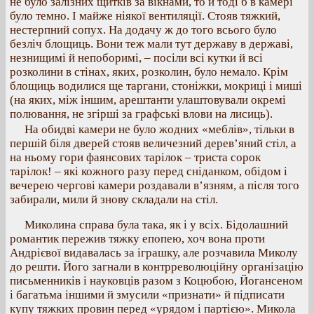
не було залізних щитків за вікнами, то й тоді б в камері
було темно. І майже ніякої вентиляції. Стояв тяжкий,
нестерпний сопух. На додачу ж до того всього було
безліч блощиць. Вони теж мали тут державу в державі,
незнищимі й непоборимі, – посіли всі кутки й всі
розколини в стінах, яких, розколин, було немало. Крім
блощиць водилися ще таргани, стоніжки, мокриці і миші
(на яких, між іншим, арештанти улаштовували окремі
полювання, не згірші за графські влови на лисиць).
На обидві камери не було жодних «меблів», тільки в
першій біля дверей стояв величезний дерев’яний стіл, а
на ньому гори фаянсових тарілок – триста сорок
тарілок! – які кожного разу перед сніданком, обідом і
вечерею чергові камери роздавали в’язням, а після того
забирали, мили й знову складали на стіл.
Миколина справа була така, як і у всіх. Бідолашний
романтик пережив тяжку епопею, хоч вона проти
Андрієвої видавалась за іграшку, але розчавила Миколу
до решти. Його загнали в контрреволюційну організацію
письменників і науковців разом з Коцюбою, Йогансеном
і багатьма іншими й змусили «признати» й підписати
купу тяжких провин перед «урядом і партією». Микола