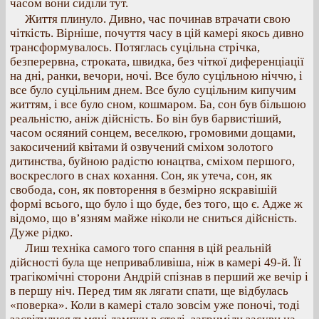
часом вони сиділи тут.
Життя плинуло. Дивно, час починав втрачати свою
чіткість. Вірніше, почуття часу в цій камері якось дивно
трансформувалось. Потяглась суцільна стрічка,
безперервна, строката, швидка, без чіткої диференціації
на дні, ранки, вечори, ночі. Все було суцільною ніччю, і
все було суцільним днем. Все було суцільним кипучим
життям, і все було сном, кошмаром. Ба, сон був більшою
реальністю, аніж дійсність. Бо він був барвистіший,
часом осяяний сонцем, веселкою, громовими дощами,
закосичений квітами й озвучений сміхом золотого
дитинства, буйною радістю юнацтва, сміхом першого,
воскреслого в снах кохання. Сон, як утеча, сон, як
свобода, сон, як повторення в безмірно яскравішій
формі всього, що було і що буде, без того, що є. Адже ж
відомо, що в’язням майже ніколи не сниться дійсність.
Дуже рідко.
Лиш техніка самого того спання в цій реальній
дійсності була ще непривабливіша, ніж в камері 49-й. Її
трагікомічні сторони Андрій спізнав в перший же вечір і
в першу ніч. Перед тим як лягати спати, ще відбулась
«поверка». Коли в камері стало зовсім уже поночі, тоді