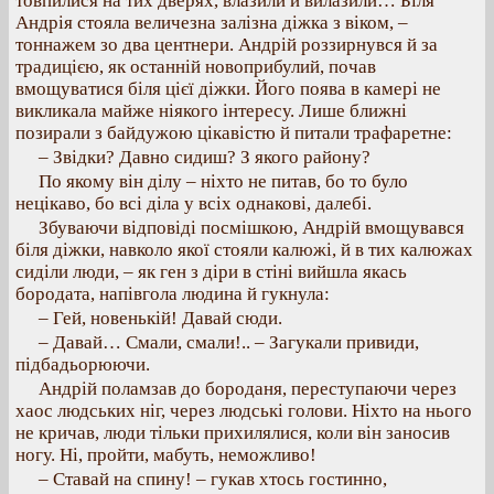
товпилися на тих дверях, влазили й вилазили… Біля
Андрія стояла величезна залізна діжка з віком, –
тоннажем зо два центнери. Андрій роззирнувся й за
традицією, як останній новоприбулий, почав
вмощуватися біля цієї діжки. Його поява в камері не
викликала майже ніякого інтересу. Лише ближні
позирали з байдужою цікавістю й питали трафаретне:
– Звідки? Давно сидиш? З якого району?
По якому він ділу – ніхто не питав, бо то було
нецікаво, бо всі діла у всіх однакові, далебі.
Збуваючи відповіді посмішкою, Андрій вмощувався
біля діжки, навколо якої стояли калюжі, й в тих калюжах
сиділи люди, – як ген з діри в стіні вийшла якась
бородата, напівгола людина й гукнула:
– Гей, новенькій! Давай сюди.
– Давай… Смали, смали!.. – Загукали привиди,
підбадьорюючи.
Андрій поламзав до бороданя, переступаючи через
хаос людських ніг, через людські голови. Ніхто на нього
не кричав, люди тільки прихилялися, коли він заносив
ногу. Ні, пройти, мабуть, неможливо!
– Ставай на спину! – гукав хтось гостинно,