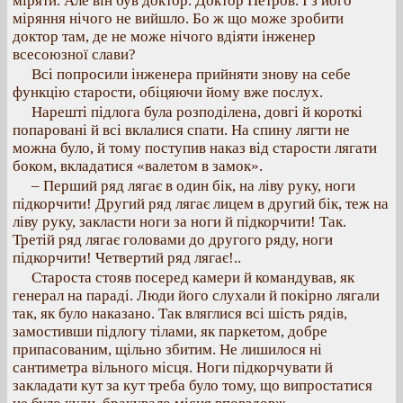
міряти. Але він був доктор. Доктор Петров. І з його
міряння нічого не вийшло. Бо ж що може зробити
доктор там, де не може нічого вдіяти інженер
всесоюзної слави?
Всі попросили інженера прийняти знову на себе
функцію старости, обіцяючи йому вже послух.
Нарешті підлога була розподілена, довгі й короткі
попаровані й всі вклалися спати. На спину лягти не
можна було, й тому поступив наказ від старости лягати
боком, вкладатися «валетом в замок».
– Перший ряд лягає в один бік, на ліву руку, ноги
підкорчити! Другий ряд лягає лицем в другий бік, теж на
ліву руку, закласти ноги за ноги й підкорчити! Так.
Третій ряд лягає головами до другого ряду, ноги
підкорчити! Четвертий ряд лягає!..
Староста стояв посеред камери й командував, як
генерал на параді. Люди його слухали й покірно лягали
так, як було наказано. Так вляглися всі шість рядів,
замостивши підлогу тілами, як паркетом, добре
припасованим, щільно збитим. Не лишилося ні
сантиметра вільного місця. Ноги підкорчувати й
закладати кут за кут треба було тому, що випростатися