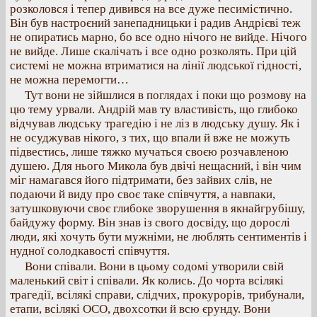
розколовся і тепер дивився на все дуже песимістично.
Він був настроєний занепадницьки і радив Андрієві теж
не опиратись марно, бо все одно нічого не вийде. Нічого
не вийде. Лише скалічать і все одно розколять. При цій
системі не можна втриматися на лінії людської гідності,
не можна перемогти…
Тут вони не зійшлися в поглядах і поки що розмову на
цю тему урвали. Андрій мав ту властивість, що глибоко
відчував людську трагедію і не ліз в людську душу. Як і
не осуджував нікого, з тих, що впали й вже не можуть
підвестись, лише тяжко мучаться своєю розчавленою
душею. Для нього Микола був двічі нещасний, і він чим
міг намагався його підтримати, без зайвих слів, не
подаючи й виду про своє таке співчуття, а навпаки,
затушковуючи своє глибоке зворушення в якнайгрубішу,
байдужу форму. Він знав із свого досвіду, що дорослі
люди, які хочуть бути мужніми, не люблять сентиментів і
нудної солодкавості співчуття.
Вони співали. Вони в цьому содомі утворили свій
маленький світ і співали. Як колись. До чорта всілякі
трагедії, всілякі справи, слідчих, прокурорів, трибунали,
етапи, всілякі ОСО, двохсотки й всю єрунду. Вони