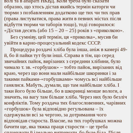
волі та в апараті НКВД. Коли треба було сказати
образно, що хтось дістав якийсь термін каторги чи
тюрми з позбавленням додатково ще тих чи тих прав
(права листуватися, права жити в певних містах після
відбуття тюрми чи таборів тощо), тоді говорилося:
«Дістав десять (або 15 – 20 – 25) років з «приколкою».
Без сумніву, цей термін, ця «приколка», мусив би
увійти в карно-процесуальний кодекс СССР.
Процедура роздачі хліба була інша, аніж в камері 49-
й, бо й пайки тут були інші. Справа в тім, що серед
звичайних пайок, вирізаних з середини хлібини, було
чимало т. зв. «горбушок» – тобто пайок, вирізаних від
краю, через що вони мали найбільше шкоринки і за
такими пайками-«горбушками» чомусь всі найбільше
ганялися. Мабуть, думали, що там найбільше хліба. І
таки його було більше, бо в шкоринці менше вологи, а
значить, на вагу там більше хліба. Через них було безліч
конфліктів. Тому роздача тих благословенних, чарівних
«горбушок» була відповідно регульована – їх
одержували всі за чергою, за дотримання чого
відповідав староста. Власне, на тих горбушках можна
бачити ще, яка тяжка праця старости – це треба
спланувати й ідеально витримати, бо буде біда. Після