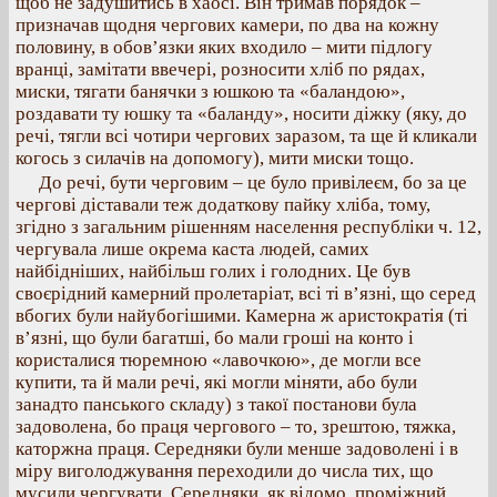
щоб не задушитись в хаосі. Він тримав порядок –
призначав щодня чергових камери, по два на кожну
половину, в обов’язки яких входило – мити підлогу
вранці, замітати ввечері, розносити хліб по рядах,
миски, тягати банячки з юшкою та «баландою»,
роздавати ту юшку та «баланду», носити діжку (яку, до
речі, тягли всі чотири чергових заразом, та ще й кликали
когось з силачів на допомогу), мити миски тощо.
До речі, бути черговим – це було привілеєм, бо за це
чергові діставали теж додаткову пайку хліба, тому,
згідно з загальним рішенням населення республіки ч. 12,
чергувала лише окрема каста людей, самих
найбідніших, найбільш голих і голодних. Це був
своєрідний камерний пролетаріат, всі ті в’язні, що серед
вбогих були найубогішими. Камерна ж аристократія (ті
в’язні, що були багатші, бо мали гроші на конто і
користалися тюремною «лавочкою», де могли все
купити, та й мали речі, які могли міняти, або були
занадто панського складу) з такої постанови була
задоволена, бо праця чергового – то, зрештою, тяжка,
каторжна праця. Середняки були менше задоволені і в
міру виголоджування переходили до числа тих, що
мусили чергувати. Середняки, як відомо, проміжний