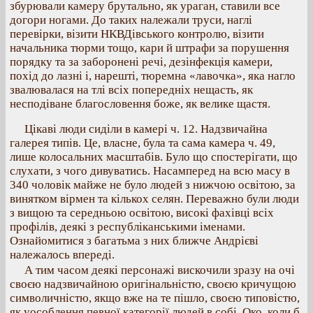
збурювали камеру брутально, як ураган, ставили все
догори ногами. До таких належали труси, наглі
перевірки, візити НКВДівського контролю, візити
начальника тюрми тощо, кари й штрафи за порушення
порядку та за заборонені речі, дезінфекція камери,
похід до лазні і, нарешті, тюремна «лавочка», яка нагло
звалювалася на тлі всіх попередніх нещасть, як
несподіване благословення боже, як велике щастя.
Цікаві люди сиділи в камері ч. 12. Надзвичайна
галерея типів. Це, власне, була та сама камера ч. 49,
лише колосальних масштабів. Було що спостерігати, що
слухати, з чого дивуватись. Насамперед на всю масу в
340 чоловік майже не було людей з нижчою освітою, за
винятком вірмен та кількох селян. Переважно були люди
з вищою та середньою освітою, високі фахівці всіх
профілів, деякі з республіканськими іменами.
Ознайомитися з багатьма з них ближче Андрієві
належалось впереді.
А тим часом деякі персонажі вискочили зразу на очі
своєю надзвичайною оригінальністю, своєю кричущою
символичністю, якщо вже на те пішло, своєю типовістю,
як уособлення певної категорії людей в собі. Око, коли б