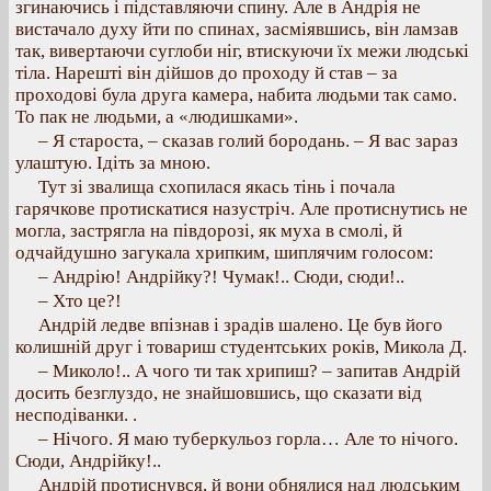
згинаючись і підставляючи спину. Але в Андрія не
вистачало духу йти по спинах, засміявшись, він ламзав
так, вивертаючи суглоби ніг, втискуючи їх межи людські
тіла. Нарешті він дійшов до проходу й став – за
проходові була друга камера, набита людьми так само.
То пак не людьми, а «людишками».
– Я староста, – сказав голий бородань. – Я вас зараз
улаштую. Ідіть за мною.
Тут зі звалища схопилася якась тінь і почала
гарячкове протискатися назустріч. Але протиснутись не
могла, застрягла на півдорозі, як муха в смолі, й
одчайдушно загукала хрипким, шиплячим голосом:
– Андрію! Андрійку?! Чумак!.. Сюди, сюди!..
– Хто це?!
Андрій ледве впізнав і зрадів шалено. Це був його
колишній друг і товариш студентських років, Микола Д.
– Миколо!.. А чого ти так хрипиш? – запитав Андрій
досить безглуздо, не знайшовшись, що сказати від
несподіванки. .
– Нічого. Я маю туберкульоз горла… Але то нічого.
Сюди, Андрійку!..
Андрій протиснувся, й вони обнялися над людським