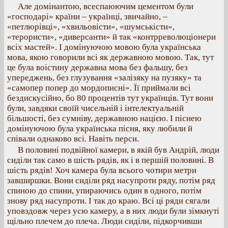
Але домінантою, всеспаюючим цементом були
«господарі» країни – українці, звичайно, –
«петлюрівці», «хвильовісти», «шумськісти»,
«терористи», «диверсанти» й так «контрреволюціонери
всіх мастей». І домінуючою мовою була українська
мова, якою говорили всі як державною мовою. Так, тут
це була воістину державна мова без фальшу, без
упереджень, без глузування «залізяку на пузяку» та
«самопер попер до мордописні». Її приймали всі
бездискусійно, бо 80 процентів тут українців. Тут вони
були, завдяки своїй чисельній і інтелектуальній
більшості, без сумніву, державною нацією. І піснею
домінуючою була українська пісня, яку любили й
співали однаково всі. Навіть перси.
В половині подвійної камери, в якій був Андрій, люди
сиділи так само в шість рядів, як і в першій половині. В
шість рядів! Хоч камера була всього чотири метри
завширшки. Вони сиділи ряд насупроти ряду, потім ряд
спиною до спини, упираючись один в одного, потім
знову ряд насупроти. І так до краю. Всі ці ряди сягали
уповздовж через усю камеру, а в них люди були зімкнуті
щільно плечем до плеча. Люди сиділи, підкорчивши