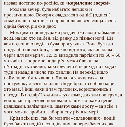
назвав дотепно по-російськи «
кормление зверей
».
Роздача вечері була набагато легшою й
прозаїчнішою. Вечеря складалася з однієї (однієї!)
ложки каші і на триста сорок чоловік вся вміщалася в
однім бачку, рідко в двох.
Між цими процедурами роздачі їжі люди займалися
всім, на що хто здібен, від ранку до пізньої ночі. Ще
кожноденною подією була прогулянка. Вона була до
обіду або після обіду, залежно від того, як випадала
черга для камери ч. 12. Їх виводили партіями по 50 – 60
чоловік на тюремне подвір’я, межи блоки, на
п’ятнадцять хвилин, зараховуючи й перехід по сходах
туди й назад в число тих хвилин. На перехід йшло
найменше п’ять хвилин. Лишалося «чистих» на
прогулянку десять хвилин. Люди брали з собою коци,
хто мав, і інші лахи й там трясли їх, користаючись з
нагоди. В подвір’ї ходили «гусаком», дихали повітрям, а
водночас гарячково полювали за шматочками цегли,
цвяшками, залізячками, шматочками дроту – за всім, з
чого можна зробити заборонену річ в камері.
Крім всіх цих, так би мовити «спланованих» подій,
було багато подій несподіваних, непередбачених, які