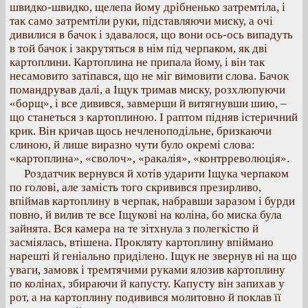
швидко-швидко, щелепа йому дрібненько затремтіла, і
так само затремтіли руки, підставляючи миску, а очі
дивилися в бачок і здавалося, що вони ось-ось випадуть
в той бачок і закрутяться в нім під черпаком, як дві
картоплини. Картоплина не припала йому, і він так
несамовито затіпався, що не міг вимовити слова. Бачок
помандрував далі, а Іщук тримав миску, розхлюпуючи
«борщ», і все дивився, завмерши й витягнувши шию, –
що станеться з картоплиною. І раптом підняв істеричний
крик. Він кричав щось нечленоподільне, бризкаючи
слиною, й лише виразно чути було окремі слова:
«картоплина», «сволоч», «ракалія», «контрреволюція».
Роздатчик вернувся й хотів ударити Іщука черпаком
по голові, але замість того скривився презирливо,
впіймав картоплину в черпак, набравши заразом і бурди
повно, й вилив те все Іщукові на коліна, бо миска була
зайнята. Вся камера на те зітхнула з полегкістю й
засміялась, втішена. Прокляту картоплину впіймано
нарешті й геніально приділено. Іщук не звернув ні на що
уваги, замовк і тремтячими руками ялозив картоплину
по колінах, збираючи й капусту. Капусту він запихав у
рот, а на картоплину подивився молитовно й поклав її