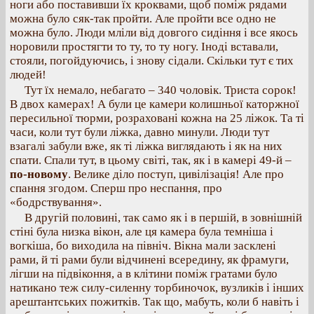
ноги або поставивши їх кроквами, щоб поміж рядами
можна було сяк-так пройти. Але пройти все одно не
можна було. Люди мліли від довгого сидіння і все якось
норовили простягти то ту, то ту ногу. Іноді вставали,
стояли, погойдуючись, і знову сідали. Скільки тут є тих
людей!
Тут їх немало, небагато – 340 чоловік. Триста сорок!
В двох камерах! А були це камери колишньої каторжної
пересильної тюрми, розраховані кожна на 25 ліжок. Та ті
часи, коли тут були ліжка, давно минули. Люди тут
взагалі забули вже, як ті ліжка виглядають і як на них
спати. Спали тут, в цьому світі, так, як і в камері 49-й –
по-новому
. Велике діло поступ, цивілізація! Але про
спання згодом. Сперш про неспання, про
«бодрствування».
В другій половині, так само як і в першій, в зовнішній
стіні була низка вікон, але ця камера була темніша і
вогкіша, бо виходила на північ. Вікна мали засклені
рами, й ті рами були відчинені всередину, як фрамуги,
лігши на підвіконня, а в клітини поміж гратами було
натикано теж силу-силенну торбиночок, вузликів і інших
арештантських пожитків. Так що, мабуть, коли б навіть і