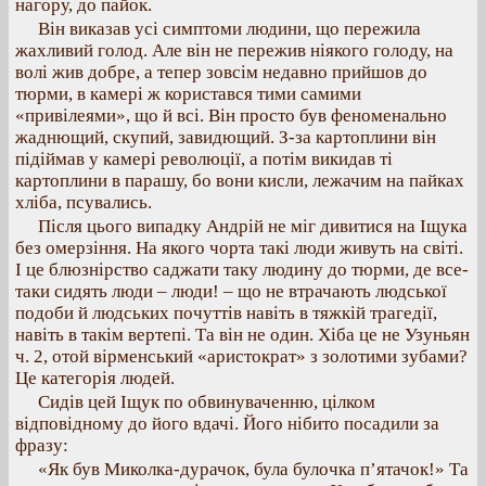
нагору, до пайок.
Він виказав усі симптоми людини, що пережила
жахливий голод. Але він не пережив ніякого голоду, на
волі жив добре, а тепер зовсім недавно прийшов до
тюрми, в камері ж користався тими самими
«привілеями», що й всі. Він просто був феноменально
жаднющий, скупий, завидющий. З-за картоплини він
підіймав у камері революції, а потім викидав ті
картоплини в парашу, бо вони кисли, лежачим на пайках
хліба, псувались.
Після цього випадку Андрій не міг дивитися на Іщука
без омерзіння. На якого чорта такі люди живуть на світі.
І це блюзнірство саджати таку людину до тюрми, де все-
таки сидять люди – люди! – що не втрачають людської
подоби й людських почуттів навіть в тяжкій трагедії,
навіть в такім вертепі. Та він не один. Хіба це не Узуньян
ч. 2, отой вірменський «аристократ» з золотими зубами?
Це категорія людей.
Сидів цей Іщук по обвинуваченню, цілком
відповідному до його вдачі. Його нібито посадили за
фразу:
«Як був Миколка-дурачок, була булочка п’ятачок!» Та