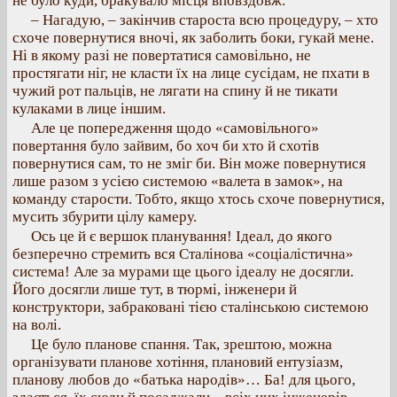
не було куди, бракувало місця вповздовж.
– Нагадую, – закінчив староста всю процедуру, – хто
схоче повернутися вночі, як заболить боки, гукай мене.
Ні в якому разі не повертатися самовільно, не
простягати ніг, не класти їх на лице сусідам, не пхати в
чужий рот пальців, не лягати на спину й не тикати
кулаками в лице іншим.
Але це попередження щодо «самовільного»
повертання було зайвим, бо хоч би хто й схотів
повернутися сам, то не зміг би. Він може повернутися
лише разом з усією системою «валета в замок», на
команду старости. Тобто, якщо хтось схоче повернутися,
мусить збурити цілу камеру.
Ось це й є вершок планування! Ідеал, до якого
безперечно стремить вся Сталінова «соціалістична»
система! Але за мурами ще цього ідеалу не досягли.
Його досягли лише тут, в тюрмі, інженери й
конструктори, забраковані тією сталінською системою
на волі.
Це було планове спання. Так, зрештою, можна
організувати планове хотіння, плановий ентузіазм,
планову любов до «батька народів»… Ба! для цього,