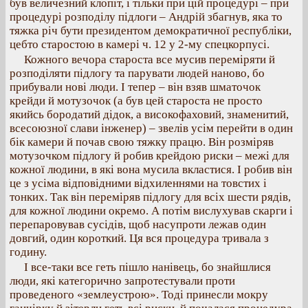
був величезний клопіт, і тільки при цій процедурі – при
процедурі розподілу підлоги – Андрій збагнув, яка то
тяжка річ бути президентом демократичної республіки,
цебто старостою в камері ч. 12 у 2-му спецкорпусі.
Кожного вечора староста все мусив переміряти й
розподіляти підлогу та парувати людей наново, бо
прибували нові люди. І тепер – він взяв шматочок
крейди й мотузочок (а був цей староста не просто
якийсь бородатий дідок, а високофаховий, знаменитий,
всесоюзної слави інженер) – звелів усім перейти в один
бік камери й почав свою тяжку працю. Він розміряв
мотузочком підлогу й робив крейдою риски – межі для
кожної людини, в які вона мусила вкластися. І робив він
це з усіма відповідними відхиленнями на товстих і
тонких. Так він переміряв підлогу для всіх шести рядів,
для кожної людини окремо. А потім вислухував скарги і
перепаровував сусідів, щоб насупроти лежав один
довгий, один короткий. Ця вся процедура тривала з
годину.
І все-таки все геть пішло нанівець, бо знайшлися
люди, які категорично запротестували проти
проведеного «землеустрою». Тоді принесли мокру