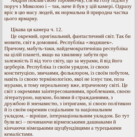
Андрій поклав свою торбиночку, сів на голу підлогу
поруч з Миколою і – так, наче й був у цій камері. Одразу
вріс в цю масу людей, як нормальна й природна частка
цього ярмарку.
Цікава ця камера ч. 12.
Це окремий, оригінальний, фантастичний світ. Так би
мовити, світ в домовині. Республіка «людишек».
Причому, мабуть-таки, найдемократичніша республіка
на цілій планеті, якщо на хвилинку забути про
залежність її від того світу, що за мурами, й від його
церберів. Республіка із своїм урядом, із своєю
конституцією, звичаями, фольклором, із своїм побутом,
навіть із своєю термінологією, якої не існує там, поза
мурами, в тому нереальному вже, втраченому світі. Це
світ з окремими заінтересованнями, проблемами, своєю
літературою, наукою, болями й стражданнями, з
дружбою й зненавистю, з інтригами, зі своєю політикою
й із своїм окремим соціальним та національним
укладом, – вірніше, інтернаціональним укладом. Бо тут
були всі – починаючи вірменськими дашнаками й
кінчаючи німецькими щуцбундівцями а турецькими
кемалістами.