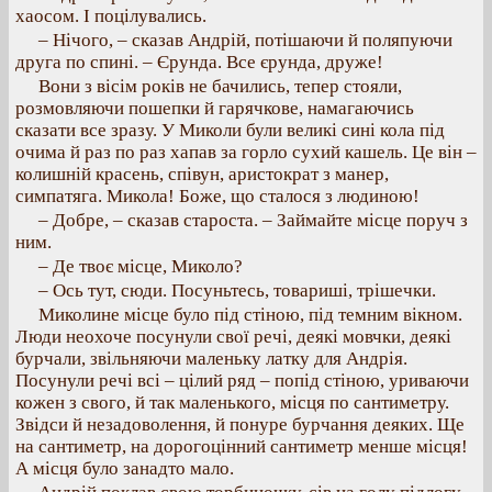
хаосом. І поцілувались.
– Нічого, – сказав Андрій, потішаючи й поляпуючи
друга по спині. – Єрунда. Все єрунда, друже!
Вони з вісім років не бачились, тепер стояли,
розмовляючи пошепки й гарячкове, намагаючись
сказати все зразу. У Миколи були великі сині кола під
очима й раз по раз хапав за горло сухий кашель. Це він –
колишній красень, співун, аристократ з манер,
симпатяга. Микола! Боже, що сталося з людиною!
– Добре, – сказав староста. – Займайте місце поруч з
ним.
– Де твоє місце, Миколо?
– Ось тут, сюди. Посуньтесь, товариші, трішечки.
Миколине місце було під стіною, під темним вікном.
Люди неохоче посунули свої речі, деякі мовчки, деякі
бурчали, звільняючи маленьку латку для Андрія.
Посунули речі всі – цілий ряд – попід стіною, уриваючи
кожен з свого, й так маленького, місця по сантиметру.
Звідси й незадоволення, й понуре бурчання деяких. Ще
на сантиметр, на дорогоцінний сантиметр менше місця!
А місця було занадто мало.