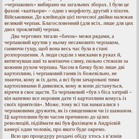
«черпакових» вибирано на загальних зборах. І були це
фахові «каптьори» – один з морфлоту, другий з піхоти.
Військовики. До клейнодів цієї почесної двійки належав
великий черпак. Благословенний (для всіх, лише для цих
двох проклятий) черпак.
Два чергових тягали «бачок» межи рядами, а
черпаковий крутив у ньому несамовито черпаком,
ганяючи гущу, щоб вона весь час була в стані
розпорошення. А люди сиділи з мисками в руках й,
витягнувши шиї та ковтаючи слину, пильно стежили за
кожним рухом черпака. Часом в бачку було лише дві
картоплини, і черпаковий ганяв їх божевільно, не
знаючи, кому ж їх дати, а всі були зачаровані тими
картоплинами й дивилися, кому ж вони дістануться,
вірячи в своє щастя. Та черпаковий «був з біса хитрий –
він напевно все норовив дати ті картоплини комусь із
своїх приятелів». Може, тому всі так намагалися з
черпаковими дружити, як із священиком чи із шаманом.
Ці картоплини були часом причиною до цілих
революцій, підіймати які був фахівцем в Андрієвій
камері один чоловік, про якого буде окремо.
Всю цю процедуру роздачі обіду хтось з в’язнів