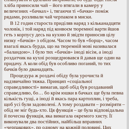
хліба приносили чай – його втягали в камеру у
величезних «бачках» і, тягаючи ті «бачки» поміж
рядами, розливали чай черпаком в миски.
В 12 годин староста приділяв наряд з кільканадцяти
чоловік, і той наряд під конвоєм тюремної варти йшов
геть з корпусу десь на кухню й звідти приносив цілу
низку «бачків» з обідом. Часом то був «борщ», часом
взагалі якась бурда, що на тюремній мові називалася
«баландою». І було тих «бачків» іноді вісім, а іноді
роздатчик на кухні розщедрювався й давав ще один на
придачу. А коли обід був особливо поганий, то тих
бачків було дванадцять.
Процедура ж роздачі обіду була урочиста й
надзвичайно тяжка. Принцип «соціальної
справедливості» вимагав, щоб обід був роздаваний
справедливо, бо… бо крім юшки в бачках ще була певна
кількість гущі, а іноді й якась пара картоплин, і треба,
щоб усі були задоволені. А тому роздавати – розміряти –
обід не міг будь-хто. Ця функція – це була відповідальна
й почесна функція, яка вимагала окремого хисту. Її
виконували два постійних, найбільш вправних
«черпакових», по одному на кожній половині. Цих