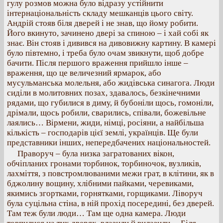
гулу розмов можна було відразу устійнити
інтернаціональність складу мешканців цього світу.
Андрій стояв біля дверей і не знав, що йому робити.
Його вкинуто, зачинено двері за спиною – і хай собі як
знає. Він стояв і дивився на дивовижну картину. В камері
було півтемно, і треба було очам звикнути, щоб добре
бачити. Після першого враження прийшло інше –
враження, що це величезний ярмарок, або
мусульманська молельня, або жидівська синагога. Люди
сиділи в молитовних позах, здавалось, безкінечними
рядами, що губилися в диму, й бубоніли щось, гомоніли,
дрімали, щось робили, сварились, співали, божевільне
лаялись… Вірмени, жиди, німці, росіяни, а найбільша
кількість – господарів цієї землі, українців. Ще були
представники інших, непередбачених національностей.
Праворуч – була низка загратованих вікон,
обчіпланих гронами торбинок, торбиночок, вузликів,
лахміття, з повстромлюваними межи грат, в клітини, як в
бджолину вощину, хлібними пайками, черевиками,
якимись згортками, горнятками, горщиками. Ліворуч
була суцільна стіна, в ній прохід посередині, без дверей.
Там теж були люди… Там ще одна камера. Люди