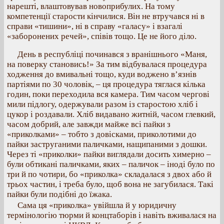
нарешті, влаштовував новоприбулих. На тому
компетенції старости кінчилися. Він не втручався ні в
справи «тишини», ні в справу «галасу» і взагалі
«заборонених речей», співів тощо. Це не його діло.
День в республіці починався з вранішнього «Маня,
на поверку становись!» За тим відбувалася процедура
ходження до вмивальні тощо, куди воджено в’язнів
партіями по 30 чоловік, – ця процедура тяглася кілька
годин, поки переходила вся камера. Тим часом чергові
мили підлогу, одержували разом із старостою хліб і
цукор і роздавали. Хліб видавано житній, часом глевкий,
часом добрий, але завжди майже всі пайки з
«приколками» – тобто з довісками, приколотими до
пайки заструганими паличками, нащипаними з дошки.
Через ті «приколки» пайки виглядали досить химерно –
були обтикані паличками, яких – паличок – іноді було по
три й по чотири, бо «приколка» складалася з двох або й
трьох частин, і треба було, щоб вона не загубилася. Такі
пайки були подібні до їжака.
Сама ця «приколка» увійшла й у юридичну
термінологію тюрми й концтаборів і навіть вживалася на