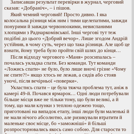
Записавши результат перевірки в журнал, черговий
сказав: «Добраніч», – і пішов.
Який чемний черговий! Просто дивно. І яка
колосальна різниця між ним і тими щелепатими, завжди
понурими й завжди червоноокими, невиспаними
хлопцями з Раднаркомівської. Інші чергові тут теж
подібні до цього «Добрий вечор». Лише згодом Андрій
устійнив, в чому суть, через що така різниця. Але щоб це
взнати, йому треба було пройти свій шлях до кінця…
Після відходу чергового «Маня» розсипалась –
почалась укладка спати. Без команди. Тут команди
«Ложись спати» не було, було лише вночі грізне «Чому
не спите?!» якщо хтось не лежав, а сидів або стояв
уночі, після вечірньої «поверки».
Укластись спати – це була тяжча проблема тут, аніж в
камері 49-й. Почався ярмарок… Одні люди потребували
більше місця вже не тільки тому, що були великі, а й
тому, що мали клунки з теплою одежею тощо,
приготовані на випадок етапу, інші люди були маленькі й
не мали нічого абсолютно, але ризикували втратити й
маленьке своє місце, бо «заможніші» й більші
розпросторювались якось само собою. Для старости то