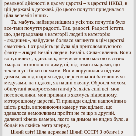
реальної дійсності в цьому царстві – в царстві НКВД, в
цій державі в державі. До цього почуття приєдналася
ціла веремія інших.
Та, мабуть, найвиразнішим з усіх тих почуттів було
все-таки почуття радості. Так, радості. Радості істоти,
що, здеградована з категорії людей в категорію
«людишек», найдужче боялася загинути в цім царстві
самотньо. І от радість ця була від приголомшуючого
факту –
люди
! Безліч людей. Безліч. Сила-силенна. Вони
ворушилися, здавалось, незчисленною масою в сизих
хмарах тютюнового диму, ні, під тими хмарами, що
текли в усі боки пасмами. Вони ворушилися під тим
димом, як під шаром води, переснованої баговинням і
медузами, на підлозі, як на дні океану. Оброслі мохом,
обплутані водоростями ганчір’я, якісь сині всі, мов
потопельники, мов привиди в якомусь підводному,
моторошному царстві. Ті привиди сиділи навпочіпки в
шість рядів, виповнюючи камеру так щільно, що
здавалося неможливим пройти не те що в другий,
далекий кінець камери, якого за димом не видно було, а
бодай на якийсь метр вперед.
Цілий світ! Ціла держава! Цілий СССР! З облич і з