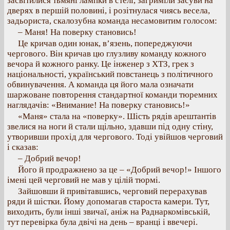
засвітилися тьмяні лампки в стелі, загриміли засуви на
дверях в першій половині, і розітнулася чиясь весела,
задьориста, скалозубна команда несамовитим голосом:
– Маня! На поверку становись!
Це кричав один юнак, в’язень, попереджуючи
чергового. Він кричав цю глузливу команду кожного
вечора й кожного ранку. Це інженер з ХТЗ, грек з
національності, український повстанець з політичного
обвинувачення. А команда ця його мала означати
шаржоване повторення стандартної команди тюремних
наглядачів: «Внимание! На поверку становись!»
«Маня» стала на «поверку». Шість рядів арештантів
звелися на ноги й стали щільно, здавши під одну стіну,
утворивши прохід для чергового. Тоді увійшов черговий
і сказав:
– Добрий вечор!
Його й продражнено за це – «Добрий вечор!» Іншого
імені цей черговий не мав у цілій тюрмі.
Зайшовши й привітавшись, черговий перерахував
ряди й шістки. Йому допомагав староста камери. Тут,
виходить, були інші звичаї, аніж на Раднаркомівській,
тут перевірка була двічі на день – вранці і ввечері.