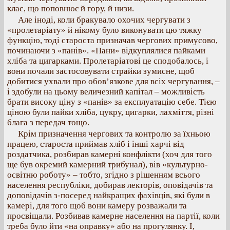
клас, що поповнює й гору, й низи.
Але іноді, коли бракувало охочих чергувати з
«пролетаріату» й нікому було виконувати цю тяжку
функцію, тоді староста призначав чергових примусово,
починаючи з «панів». «Пани» відкуплялися пайками
хліба та цигарками. Пролетаріатові це сподобалось, і
вони почали застосовувати страйки зумисне, щоб
добитися ухвали про обов’язкове для всіх чергування, –
і здобули на цьому величезний капітал – можливість
брати високу ціну з «панів» за експлуатацію себе. Тією
ціною були пайки хліба, цукру, цигарки, лахміття, різні
блага з передач тощо.
Крім призначення чергових та контролю за їхньою
працею, староста приймав хліб і інші харчі від
роздатчика, розбирав камерні конфлікти (хоч для того
ще був окремий камерний трибунал), вів «культурно-
освітню роботу» – тобто, згідно з рішенням всього
населення республіки, добирав лекторів, оповідачів та
доповідачів з-посеред найкращих фахівців, які були в
камері, для того щоб вони камеру розважали та
просвіщали. Розбивав камерне населення на партії, коли
треба було йти «на оправку» або на прогулянку. І,