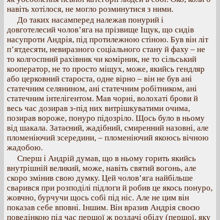
навіть хотілося, не могло розминутися з ними.
До таких насамперед належав понурий і
довготелесий чолов’яга на прізвище Іщук, що сидів
насупроти Андрія, під протилежною стіною. Був він літ
п’ятдесяти, невиразного соціального стану й фаху – не
то колгоспний рахівник чи комірник, не то сільський
кооператор, не то просто міщух, може, якийсь гендляр
або церковний староста, одне вірно – він не був ані
статечним селянином, ані статечним робітником, ані
статечним інтелігентом. Мав чорні, волохаті брови й
весь час дозирав з-під них витрішкуватими очима,
позирав вороже, понуро підозріло. Щось було в ньому
від шакала. Затаєний, жадібний, смиренний назовні, але
пломеніючий зсередини, – пломеніючий якоюсь вічною
жадобою.
Сперш і Андрій думав, що в ньому горить якийсь
внутрішній великий, може, навіть святий вогонь, але
скоро змінив свою думку. Цей чолов’яга найбільше
сварився при розподілі підлоги й робив це якось понуро,
жовчно, бурчучи щось собі під ніс. Але не цим він
показав себе вповні. Іншим. Він вразив Андрія своєю
поведінкою під час першої ж роздачі обіду (першої, яку