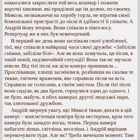
намагалися закреслити той весь кошмар і пожити
короткі хвилини, які приділені ще їм долею, по-своєму.
Микола, незважаючи на хоробу горла, не втратив своєї
божевільної пристрасті до пісні й здібності її співати. А
Андрій йому вторив. Вони співали в півголосу.
Репертуар же в них був невичерпний.
В перший же день вони заспівали своєї улюбленої,
тієї, яку співали в найкращі часи своєї дружби: «Забіліли
сніжки, забіліли білі». Але як вона зазвучала, ця пісня, в
такій новій, надзвичайній ситуації! Вона так не звучала
ніколи. Від тієї пісні аж ціла камера принишкла…
Проспівавши, хлопці засміялися, розбивши на скалки те
тяжке, гнітюче враження, яке справила пісня на всіх.
Справила не голосами, а своїм змістом. Після тієї пісні
вони сиділи, як два брати, горнулися один до одного, і
не було, мабуть, в обох камерах другої людської пари,
так злютованої дружбою.
Андрій звернув увагу, що Миколі тяжко дихати в цій
камері – консистенція повітря була нестерпна, крім того
камера була занадто вогка, темна. Перша камера
набагато ліпша, світліша, веселіша, і Андрій вирішив
перекочувати туди. Але як? Треба вичекати момент. Тим