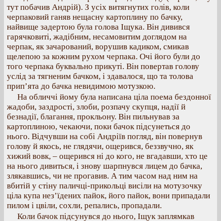
тут побачив Андрій). З усіх витягнутих голів, коли
черпаковий ганяв нещасну картоплину по бачку,
найвище задертою була голова Іщука. Він дивився
гарячковиті, жадібним, несамовитим доглядом на
черпак, як зачарований, ворушив кадиком, смикав
щелепою за кожним рухом черпака. Очі його були до
того черпака буквально прикуті. Він повертав голову
услід за тягненим бачком, і здавалося, що та толова
прип’ята до бачка невидимою мотузкою.
На обличчі йому була написана ціла поема бездонної
жадоби, заздрості, злоби, розпачу скупця, надії й
безнадії, благання, прокльону. Він пильнував за
картоплиною, чекаючи, поки бачок підсунеться до
нього. Відчувши на собі Андріїв погляд, він повернув
голову й якось, не глядячи, ощерився, беззвучно, як
хижий вовк, – ощерився ні до кого, не вгадавши, хто це
на нього дивиться, і знову шарпнувся лицем до бачка,
злякавшись, чи не прогавив. А тим часом над ним на
вбитій у стіну паличці-прикольці висіли на мотузочку
ціла купа нез’їдених пайок, його пайок, вони припадали
пилом і цвіли, сохли, репались, пропадали.
Коли бачок підсунувся до нього, Іщук заплямкав