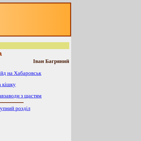
а
Іван Багряний
Рейд на Хабаровськ
а кішку
Навзаводи з щастям
упний розділ