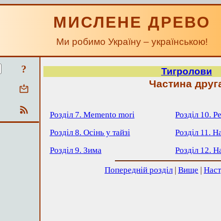
МИСЛЕНЕ ДРЕВО
Ми робимо Україну – українською!
?
Тигролови
Частина друг
Розділ 7. Memento mori
Розділ 10. 
Розділ 8. Осінь у тайзі
Розділ 11. Н
Розділ 9. Зима
Розділ 12. 
Попередній розділ
|
Вище
|
Наст