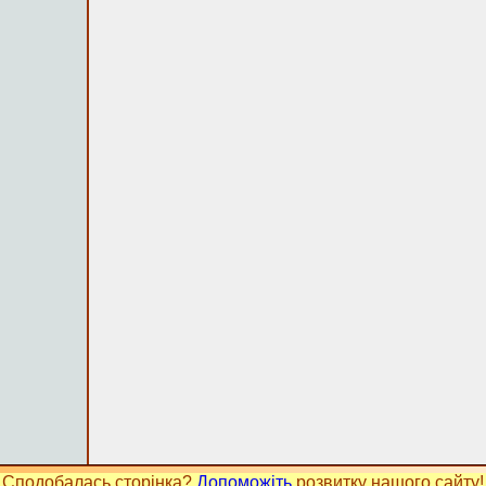
Сподобалась сторінка?
Допоможіть
розвитку нашого сайту!