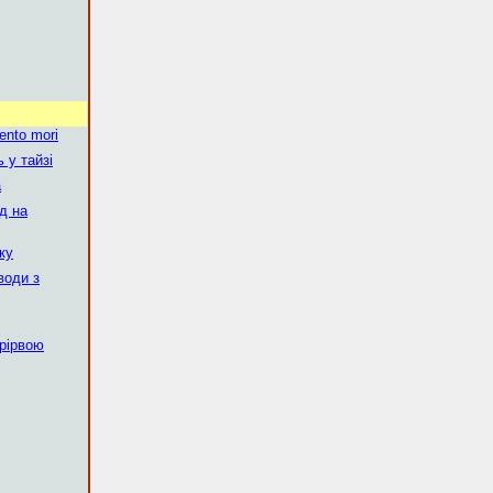
ento mori
ь у тайзі
а
д на
ку
води з
рірвою