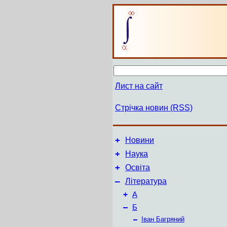
Лист на сайт
Стрічка новин (RSS)
+
Новини
+
Наука
+
Освіта
–
Література
+
А
–
Б
–
Іван Багряний