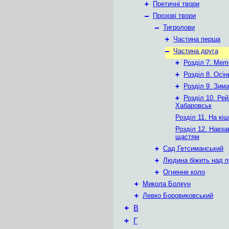
+
Поетичні твори
–
Прозові твори
–
Тигролови
+
Частина перша
–
Частина друга
+
Розділ 7. Mem
+
Розділ 8. Осін
+
Розділ 9. Зим
+
Розділ 10. Рей
Хабаровськ
Розділ 11. На кіш
Розділ 12. Навза
щастям
+
Сад Гетсиманський
+
Людина біжить над п
+
Огненне коло
+
Микола Болкун
+
Левко Боровиковський
+
В
+
Г