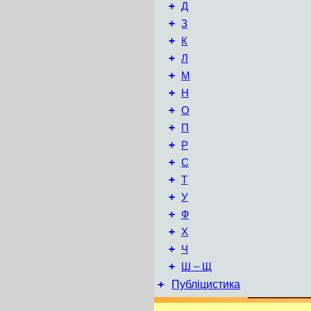
+
Д
+
З
+
К
+
Л
+
М
+
Н
+
О
+
П
+
Р
+
С
+
Т
+
У
+
Ф
+
Х
+
Ч
+
Ш – Щ
+
Публіцистика