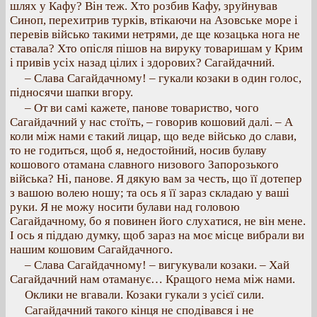
шлях у Кафу? Він теж. Хто розбив Кафу, зруйнував
Синоп, перехитрив турків, втікаючи на Азовське море і
перевів військо такими нетрями, де ще козацька нога не
ставала? Хто опісля пішов на вируку товаришам у Крим
і привів усіх назад цілих і здорових? Сагайдачний.
– Слава Сагайдачному! – гукали козаки в один голос,
підносячи шапки вгору.
– От ви самі кажете, панове товариство, чого
Сагайдачний у нас стоїть, – говорив кошовий далі. – А
коли між нами є такий лицар, що веде військо до слави,
то не годиться, щоб я, недостойний, носив булаву
кошового отамана славного низового Запорозького
війська? Ні, панове. Я дякую вам за честь, що її дотепер
з вашою волею ношу; та ось я її зараз складаю у ваші
руки. Я не можу носити булави над головою
Сагайдачному, бо я повинен його слухатися, не він мене.
І ось я піддаю думку, щоб зараз на моє місце вибрали ви
нашим кошовим Сагайдачного.
– Слава Сагайдачному! – вигукували козаки. – Хай
Сагайдачний нам отаманує… Кращого нема між нами.
Оклики не вгавали. Козаки гукали з усієї сили.
Сагайдачний такого кінця не сподівався і не