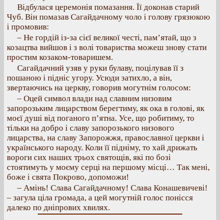
Відбулася церемонія помазання. Її доконав старий
Чуб. Він помазав Сагайдачному чоло і голову грязюкою
і промовив:
– Не гордій із-за сієї великої честі, пам’ятай, що з
козацтва вийшов і з волі товариства можеш знову стати
простим козаком-товаришем.
Сагайдачний узяв у руки булаву, поцілував її з
пошаною і підніс угору. Усюди затихло, а він,
звертаючись на церкву, говорив могутнім голосом:
– Оцей символ влади над славним низовим
запорозьким лицарством берегтиму, як ока в голові, як
моєї душі від поганого п’ятна. Усе, що робитиму, то
тільки на добро і славу запорозького низового
лицарства, на славу Запорожжя, православної церкви і
українського народу. Коли її підніму, то хай дрижать
вороги сих наших трьох святощів, які по бозі
стоятимуть у моєму серці на першому місці… Так мені,
боже і свята Покрово, допоможи!
– Амінь! Слава Сагайдачному! Слава Конашевичеві!
– загула ціла громада, а цей могутній голос понісся
далеко по дніпрових хвилях.