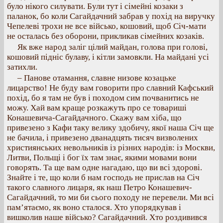
було нікого силувати. Були тут і сімейні козаки з
паланок, бо коли Сагайдачний забрав у похід на виручку
Чепелеві трохи не все військо, кошовий, щоб Січ-мати
не осталась без оборони, прикликав сімейних козаків.
Як вже народ заліг цілий майдан, голова при голові,
кошовий підніс булаву, і кітли замовкли. На майдані усі
затихли.
– Панове отамання, славне низове козацьке
лицарство! Не буду вам говорити про славний Кафський
похід, бо я там не був і походом сим почванитись не
можу. Хай вам краще розкажуть про се товариші
Конашевича-Сагайдачного. Скажу вам хіба, що
привезено з Кафи таку велику здобичу, якої наша Січ ще
не бачила, і привезено дванадцять тисяч визволених
християнських невольників із різних народів: із Москви,
Литви, Польщі і бог їх там знає, якими мовами вони
говорять. Та ще вам одне нагадаю, що ви всі здорові.
Знайте і те, що коли б нам господь не прислав на Січ
такого славного лицаря, як наш Петро Конашевич-
Сагайдачний, то ми би сього походу не перевели. Ми всі
пам’ятаємо, як воно сталося. Хто упорядкував і
вишколив наше військо? Сагайдачний. Хто роздивився