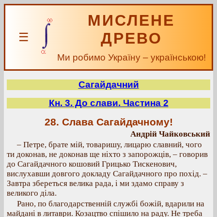
МИСЛЕНЕ
ДРЕВО
☰
Ми робимо Україну – українською!
Сагайдачний
Кн. 3. До слави. Частина 2
28. Слава Сагайдачному!
Андрій Чайковський
– Петре, брате мій, товаришу, лицарю славний, чого
ти доконав, не доконав ще ніхто з запорожців, – говорив
до Сагайдачного кошовий Грицько Тискенович,
вислухавши довгого докладу Сагайдачного про похід. –
Завтра збереться велика рада, і ми здамо справу з
великого діла.
Рано, по благодарственній службі божій, вдарили на
майдані в литаври. Козацтво спішило на раду. Не треба