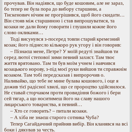
прочував. Він надіявся, що буде кошовим, але не зараз,
бо тепер не була пора до вибору старшини, а
Тискенович нічим не прогрішився, щоб його скидати…
Він стояв між старшиною і став випрошуватися, та
козаки не дали йому говорити і глушили кожне його
слово окликами…
Тоді висунувся з-посеред товпи старий кремезний
козак; його піднесло кількоро рук угору і він говорив:
– Пізнаєш мене, Петре? У моїй редуті знайшов ти
серед лютої степової зими певний захист. Там твоє
життя врятовано. Там ти був моїм учнем і навчився
козацького норову, з-під моєї руки вийшов ти справжнім
козаком. Там тобі передсказав і випророчив о.
Наливайко, що тебе не мине булава кошового, і оце я
дожив тієї радісної хвилі, що се пророцтво здійснилося.
Не ставай сторчаком проти провидіння божого і бери
сей тягар, а що носитимеш його на славу нашого
лицарського товариства, я певний…
– Хто се говорить? – питали козаки.
– А хіба не знаєш старого сотника Чуба?
Тепер Сагайдачний прийняв вибір. Він кланявся на всі
боки і дякував за честь.