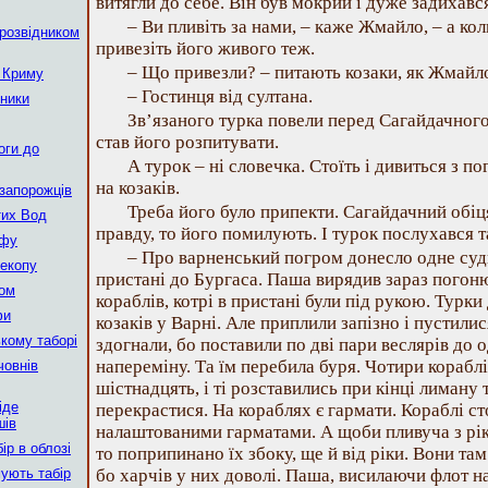
витягли до себе. Він був мокрий і дуже задихавс
– Ви пливіть за нами, – каже Жмайло, – а кол
 розвідником
привезіть його живого теж.
– Що привезли? – питають козаки, як Жмайл
з Криму
– Гостинця від султана.
жники
Зв’язаного турка повели перед Сагайдачного.
став його розпитувати.
оги до
А турок – ні словечка. Стоїть і дивиться з 
на козаків.
 запорожців
Треба його було припекти. Сагайдачний обіц
тих Вод
правду, то його помилують. І турок послухався т
афу
– Про варненський погром донесло одне судн
рекопу
пристані до Бургаса. Паша вирядив зараз погон
ром
кораблів, котрі в пристані були під рукою. Турк
фи
козаків у Варні. Але приплили запізно і пустилися
ькому таборі
здогнали, бо поставили по дві пари веслярів до 
напереміну. Та їм перебила буря. Чотири корабл
човнів
шістнадцять, і ті розставились при кінці лиману 
іде
перекрастися. На кораблях є гармати. Кораблі ст
шів
налаштованими гарматами. А щоби пливуча з рік
ір в облозі
то поприпинано їх збоку, ще й від ріки. Вони та
ують табір
бо харчів у них доволі. Паша, висилаючи флот на