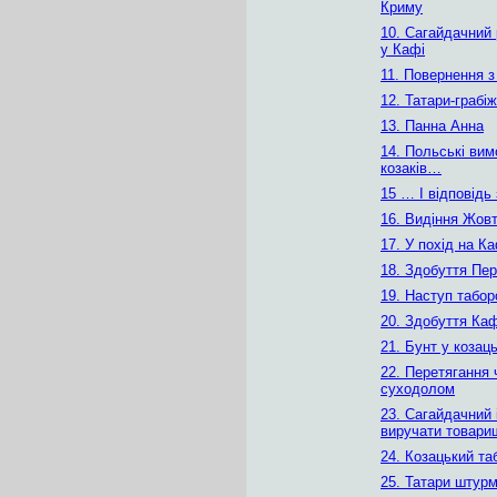
Криму
10. Сагайдачний
у Кафі
11. Повернення 
12. Татари-грабі
13. Панна Анна
14. Польські вим
козаків…
15 … І відповідь
16. Видіння Жов
17. У похід на К
18. Здобуття Пе
19. Наступ табо
20. Здобуття Ка
21. Бунт у козац
22. Перетягання 
суходолом
23. Сагайдачний 
виручати товари
24. Козацький таб
25. Татари штурм