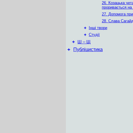
26. Козацька чет
проривається на 
27. Допомога пр
28. Слава Сагай
+
Інші твори
+
Студії
+
Ш – Щ
+
Публіцистика