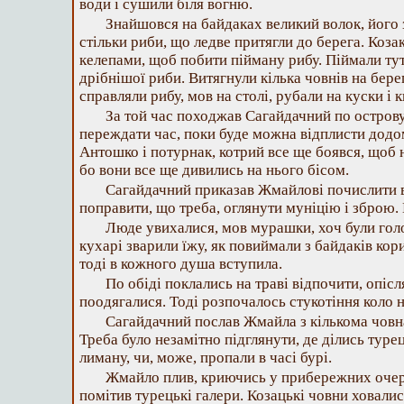
води і сушили біля вогню.
Знайшовся на байдаках великий волок, його з
стільки риби, що ледве притягли до берега. Коза
келепами, щоб побити пійману рибу. Піймали тут с
дрібнішої риби. Витягнули кілька човнів на берег
справляли рибу, мов на столі, рубали на куски і 
За той час походжав Сагайдачний по острову
переждати час, поки буде можна відплисти дод
Антошко і потурнак, котрий все ще боявся, щоб 
бо вони все ще дивились на нього бісом.
Сагайдачний приказав Жмайлові почислити вт
поправити, що треба, оглянути муніцію і зброю.
Люде увихалися, мов мурашки, хоч були голо
кухарі зварили їжу, як повиймали з байдаків кори
тоді в кожного душа вступила.
По обіді поклались на траві відпочити, опісл
поодягалися. Тоді розпочалось стукотіння коло 
Сагайдачний послав Жмайла з кількома човн
Треба було незамітно підглянути, де ділись туре
лиману, чи, може, пропали в часі бурі.
Жмайло плив, криючись у прибережних очере
помітив турецькі галери. Козацькі човни ховалис