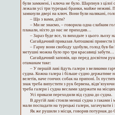
були замкнені, і ключа не було. Шарпнув з цілої 
лежали усі три турецькі бранки, майже неживі. П
замкнули двері на ключ. Вони були налякані, гол
– Що з вами, діти?
– Ми не знаємо, – говорила одна слабким го
плакали, ніхто до нас не приходив…
– Зараз буде все, та виходьте з цього льоху н
Сагайдачний приказав Антошкові принести їм
– Гарну вони свободу здобули, голод був би ї
метушні можна було про три красавиці забути…
Сагайдачний заповів, що перед досвітом ру
отаманам таке:
– У першій лаві йдуть галери з великими гар
судна. Кожна галера і більше судно держатиме н
велетів, наче гончих собак на припоні. Їх пусти
знак треба випустити з рук бервена, відв’язуюч
треба галери і судна веслами здержати на місцях
Усі прикази переходили від судна до судна.
В другій лаві стояли менші судна з гаками і
мали поспадати на турецькі галери, загачувати і 
Як же рушили з місця, говорив потурнак до 