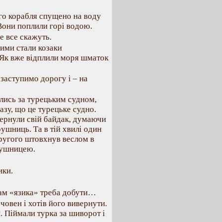
ого корабля спущено на воду
. Вони поплили горі водою.
е все скажуть.
ними стали козаки
 Як вже відплили моря шматок
 заступимо дорогу і – на
ались за турецьким судном,
зу, що це турецьке судно.
вернули свій байдак, думаючи
рушниць. Та в тій хвилі один
 другого штовхнув веслом в
 рушницею.
ики.
 нам «язика» треба добути…
човен і хотів його вивернути.
. Піймали турка за шиворот і