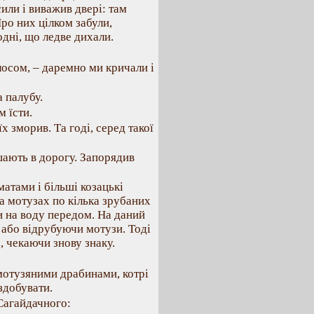
сили і виважив двері: там
ро них цілком забули,
одні, що ледве дихали.
лосом, – даремно ми кричали і
а палубу.
 їсти.
х зморив. Та годі, серед такої
шають в дорогу. Запорядив
матами і більші козацькі
а мотузах по кілька зрубаних
ти на воду передом. На даний
и або відрубуючи мотузи. Тоді
, чекаючи знову знаку.
 мотузяними драбинами, котрі
здобувати.
Сагайдачного: