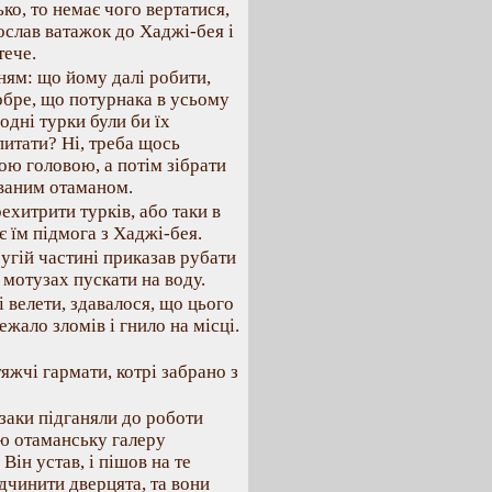
ько, то немає чого вертатися,
ослав ватажок до Хаджі-бея і
тече.
ням: що йому далі робити,
добре, що потурнака в усьому
одні турки були би їх
питати? Ні, треба щось
ою головою, а потім зібрати
ованим отаманом.
ехитрити турків, або таки в
є їм підмога з Хаджі-бея.
угій частині приказав рубати
а мотузах пускати на воду.
і велети, здавалося, що цього
лежало зломів і гнило на місці.
яжчі гармати, котрі забрано з
заки підганяли до роботи
ою отаманську галеру
Він устав, і пішов на те
ідчинити дверцята, та вони