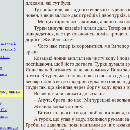
плесами, які тут були.
Тут побачили, як з одного великого турецьк
човен, в який залізло двоє гребців і двоє турків
– Ми цих гарненько захопимо, а вони нам вж
Турки минули козаків і плили далі. Тепер за 
підкрадатися, все ще ховаючись поміж трощею.
дороги, Жмайло каже:
Частина 1
– Чого нам тепер їх соромитися, ми їм тепер
Частина 2
аркан.
навчає
Козацькі човни виплили на чисту воду і под
поспішаючи, щоб його догнати. Турки думали зра
ну
Лише як наблизилися, пізнали помилку. Вони за
нака
втекти. З турецького човна показались два дула 
весляр підняв весло і вдарив турка по голові, а
груди так, що він впав через борт у воду враз з
кому лимані
Веслярі стали кликати до козаків:
– Ануте, брати, до нас! Ми турецькі невольн
у
Жмайло кликав до них:
 Січ
– Витягніть цього з води, щоб не втопився,
рощає
А турок, що упав у воду, вхопився руками за 
Гребці не давались, поки надплили до них козаки
ольство до