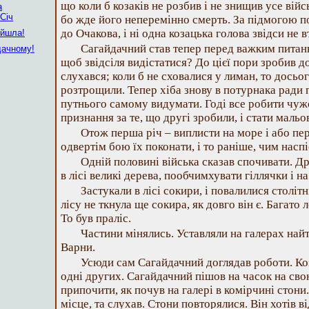
що коли б козаків не розбив і не знищив усе війс
а
Січ
бо жде його неперемінно смерть. За підмогою п
до Очакова, і ні одна козацька голова звідси не в
ийшла!
Сагайдачний став тепер перед важким питан
дачному!
щоб звідсіля видістатися? До цієї пори зробив 
слухався; коли б не сховалися у лиман, то досьог
розтрощили. Тепер хіба знову в потурнака ради 
путнього самому видумати. Годі все робити чуж
признання за те, що другі зробили, і стати маль
Отож перша річ – виплисти на море і або пер
одвертім бою їх поконати, і то раніше, чим наспі
Одній половині війська сказав спочивати. Др
в лісі великі дерева, пообчимхувати гіллячки і н
Застукали в лісі сокири, і повалилися столітн
лісу не ткнула ще сокира, як довго він є. Багато 
То був праліс.
Частини мінялись. Уставляли на галерах найт
Варни.
Усюди сам Сагайдачний доглядав роботи. Ко
одні других. Сагайдачний пішов на часок на св
припочити, як почув на галері в комірчині стони. 
місце, та слухав. Стони повторялися. Він хотів в