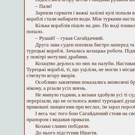
– Пали!
Заревли гармати і важкі залізні кулі попали в
кораблі стали набирати води. Між турками наст
Кілька кораблів пішло на дно. По воді плава
попало.
– Рушай! – гукав Сагайдачний.
Друга лава суден поплила бистро наперед та
турецькі кораблі. Зачалась козацька робота. Під
у повітрі мотузяні драбини.
Козацтво дерлось по них на палуби. Настава
Турецькі кораблі, ті, що уціліли, не могли з місц
стягнути вгору якорів.
Особливо завзятими показались визволені б
нікому, а різали усіх впень.
Не минуло години, а козаки здобули усі ті су
перерізали, що не осталось живої турецької душ
приковані ланцюгами при веслах, їм зараз пороз
І весь час того бою Сагайдачний стояв на св
прапором і видавав прикази.
Козаки славно побідили.
До нього підступив Ібрагім.