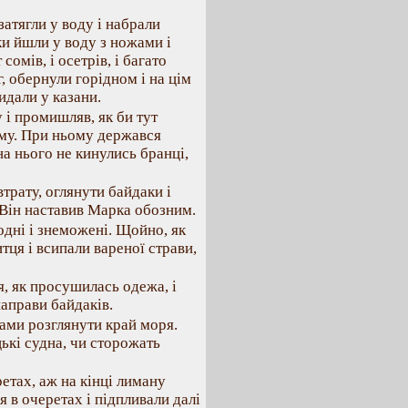
атягли у воду і набрали
ки йшли у воду з ножами і
омів, і осетрів, і багато
, обернули горідном і на цім
кидали у казани.
 і промишляв, як би тут
ому. При ньому держався
на нього не кинулись бранці,
рату, оглянути байдаки і
 Він наставив Марка обозним.
дні і знеможені. Щойно, як
тця і всипали вареної страви,
я, як просушилась одежа, і
направи байдаків.
ами розглянути край моря.
цькі судна, чи сторожать
тах, аж на кінці лиману
я в очеретах і підпливали далі