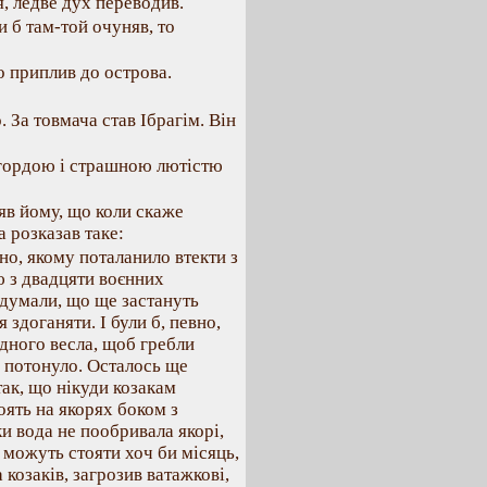
я, ледве дух переводив.
и б там-той очуняв, то
о приплив до острова.
 За товмача став Ібрагім. Він
погордою і страшною лютістю
яв йому, що коли скаже
а розказав таке:
о, якому поталанило втекти з
ю з двадцяти воєнних
и думали, що ще застануть
 здоганяти. І були б, певно,
одного весла, щоб гребли
і потонуло. Осталось ще
так, що нікуди козакам
оять на якорях боком з
и вода не пообривала якорі,
м можуть стояти хоч би місяць,
 козаків, загрозив ватажкові,