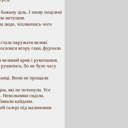
 бажану ціль. І знову поцілені
ала метушня.
ли люде, чіпляючись чого
 стала окружати великі
носилися вгору гаки, фурчали
в великий крик і рукопашня.
я рушитись, бо не було часу
ранці. Вони не прощали
дна, які не потонули. Усе
і. Невольники сиділи,
бивали кайдани.
оїй галері під малиновим