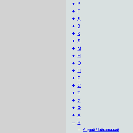
+
В
+
Г
+
Д
+
З
+
К
+
Л
+
М
+
Н
+
О
+
П
+
Р
+
С
+
Т
+
У
+
Ф
+
Х
–
Ч
–
Андрій Чайковський