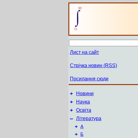
Лист на сайт
Стрічка новин (RSS)
Посилання сюди
+
Новини
+
Наука
+
Освіта
–
Література
+
А
+
Б