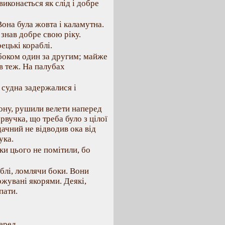
виконається як слід і добре
Вона була жовта і каламутна.
 знав добре свою ріку.
ецькі кораблі.
 боком один за другим; майже
в теж. На палубах
, судна задержалися і
пону, рушили велети наперед
 рвучка, що треба було з цілої
ачний не відводив ока від
ука.
ки цього не помітили, бо
блі, ломлячи боки. Вони
ржувані якорями. Деякі,
пати.
еред.