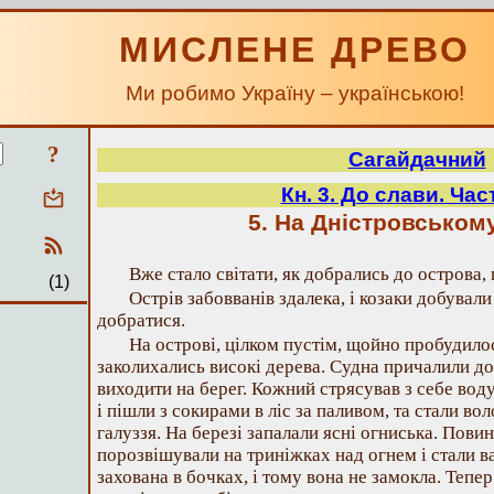
МИСЛЕНЕ ДРЕВО
Ми робимо Україну – українською!
?
Сагайдачний
Кн. 3. До слави. Час
5. На Дністровськом
Вже стало світати, як добрались до острова,
(1)
Острів забовванів здалека, і козаки добували
добратися.
На острові, цілком пустім, щойно пробудилос
заколихались високі дерева. Судна причалили до 
виходити на берег. Кожний стрясував з себе воду
і пішли з сокирами в ліс за паливом, та стали во
галуззя. На березі запалали ясні огниська. Повин
порозвішували на триніжках над огнем і стали в
захована в бочках, і тому вона не замокла. Тепе