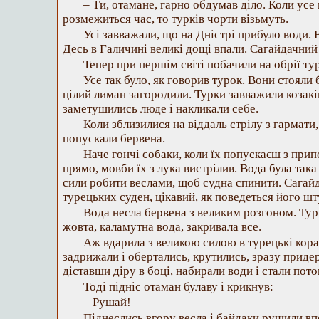
– Ти, отамане, гарно обдумав діло. Коли усе 
розмежиться час, то турків чорти візьмуть.
Усі завважали, що на Дністрі прибуло води. 
Десь в Галичині великі дощі впали. Сагайдачний
Тепер при першім світі побачили на обрії тур
Усе так було, як говорив турок. Вони стояли
цілий лиман загородили. Турки завважили козакі
заметушились люде і накликали себе.
Коли зблизилися на віддаль стрілу з гармати
попускали бервена.
Наче гончі собаки, коли їх попускаєш з при
прямо, мовби їх з лука вистрілив. Вода була така
сили робити веслами, щоб судна спинити. Сагайд
турецьких суден, цікавий, як поведеться його шт
Вода несла бервена з великим розгоном. Тур
жовта, каламутна вода, закривала все.
Аж вдарила з великою силою в турецькі кора
задрижали і обертались, крутились, зразу приде
діставши діру в боці, набирали води і стали пото
Тоді підніс отаман булаву і крикнув:
– Рушай!
Піднеслись вгору весла і байдаки рушили вп