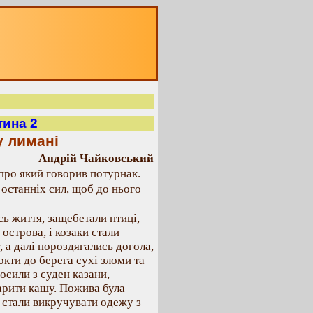
тина 2
у лимані
Андрій Чайковський
 про який говорив потурнак.
 останніх сил, щоб до нього
ь життя, защебетали птиці,
острова, і козаки стали
, а далі пороздягались догола,
локти до берега сухі зломи та
осили з суден казани,
арити кашу. Пожива була
р стали викручувати одежу з