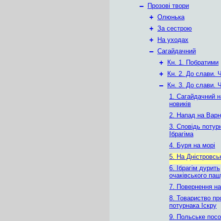
–
Прозові твори
+
Олюнька
+
За сестрою
+
На уходах
–
Сагайдачний
+
Кн. 1. Побратими
+
Кн. 2. До слави. 
–
Кн. 3. До слави. 
1. Сагайдачний 
новиків
2. Напад на Вар
3. Сповідь потур
Ібрагіма
4. Буря на морі
5. На Дністровсь
6. Ібрагім дурить
очаківського паш
7. Повернення на
8. Товариство п
потурнака Іскру
9. Польське пос