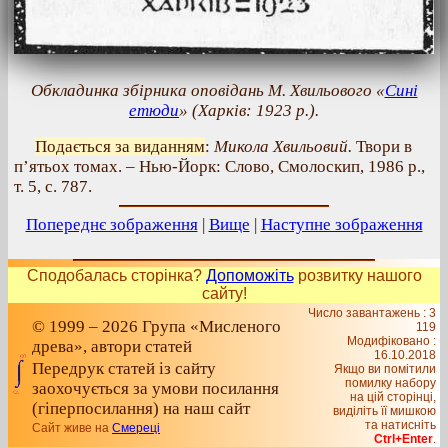
Обкладинка збірника оповідань М. Хвильового «
Сині
етюди
» (Харків: 1923 р.).
Подається за виданням
:
Микола Хвильовий.
Твори в
п’ятьох томах. – Нью-Йорк: Слово, Смолоскип, 1986 р.,
т. 5, с. 787.
Попереднє зображення
|
Вище
|
Наступне зображення
Сподобалась сторінка?
Допоможіть
розвитку нашого
сайту!
Число завантажень : 3
© 1999 – 2026 Група «Мисленого
119
Модифіковано :
древа», автори статей
16.10.2018
Передрук статей із сайту
Якщо ви помітили
помилку набору
заохочується за умови посилання
на цiй сторiнцi,
(гіперпосилання) на наш сайт
видiлiть її мишкою
та натисніть
Сайт живе на
Смереці
Ctrl+Enter
.