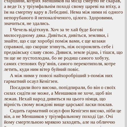
старшини, котрих Меншиков на місці смертю не скарав,
а веде їх у тріумфальнім поході свому цареві на втіху, а
їм на смертну кару в Лебедині. Нема між ними ні одного
непорубаного й непокаліченого, цілого. Здоровими,
значиться, не здались.
І Чечель відітхнув. Хоч за те хай буде Богові
милосердному дяка. Дивіться, дивіться, земляки, і
знайте, що є ще хоробрі поміж вами, є ще козаки
справжні, що скорше згинуть, ніж осоромлять себе і
предківську славу свою. Дивися, земле рідна, і тішся, що
ти ще не пустоплодна, бо не родиш самого хобузу,
самих степових бур’янів, самого перекотиполя, котре
летить, куди ним вітер буйний повіє.
А між ними у повозі найхоробріший з-поміж них
гарматний осаул Кенігзен.
Посадили його високо, попідпирали, бо він о своїх
силах сидіти не може, а Меншиков не хоче, щоб він
лежав. Нехай народ дивиться на цього німця, що
вірність свому вождові вище царської ласки поклав.
Сидить гарматний осаул фон Кенігзен високо, ніби це
він, а не Меншиков у тріумфальному поході їде. Очі
йому смертельною мрякою заходять, але на обличчю