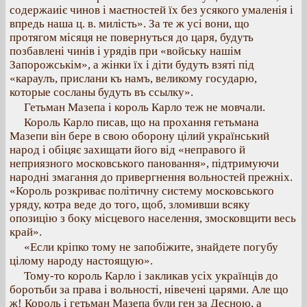
содержаиіє чинов і маєтностей їх без усякого умаленія і
впредь наша ц. в. милість». За те ж усі вони, що
протягом місяця не повернуться до царя, будуть
позбавлені чинів і урядів при «войську нашім
Запорожськім», а жінки їх і діти будуть взяті під
«караулъ, прислани къ намъ, великому государю,
которые сосланы будуть въ ссылку».
Гетьман Мазепа і король Карло теж не мовчали.
Король Карло писав, що на прохання гетьмана
Мазепи він бере в свою оборону цілий український
народ і обіцяє захищати його від «неправого й
неприязного московського пановання», підтримуючи
народні змагання до привергнення вольностей прежніх.
«Король розкриває політичну систему московського
уряду, котра веде до того, щоб, зломивши всяку
опозицію з боку місцевого населення, змосковщити весь
край».
«Если кріпко тому не запобіжите, знайдете погубу
цілому народу настоящую».
Тому-то король Карло і закликав усіх українців до
боротьби за права і вольності, нівечені царями. Але що
ж! Король і гетьман Мазепа були ген за Десною, а