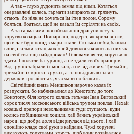
А так – глухо дудонить земля під ними. Котяться
окервавлені колеса, гармати запираються, грязнуть,
стають, бо ніяк не хочеться їм іти в полон. Сорому
бояться, бояться, щоб не казали їм стріляти на своїх.
А за гарматами щонайсильніші драгуни несуть
хоругви козацькі. Пошарпані, подерті, як крила вірлів,
що в час бурі попід хмари літали. Скільки побід бачили
вони, скільки козацьких очей дивилося колись на них як
на свої святощі найдорожчі! Головами лягти, хоругви не
здати. І полягли батуринці, а не здали своїх прапорів.
Від трупів забрали їх москалі, а не від живих. Тримайте,
тримайте їх кріпко в руках, а то повідриваються з
держаків і розвіються, як хмари по блакиті.
Світлійший князь Меншиков нарочно казав їх
розпускати, бо наближалися до Конотопу, до того
Конотопу, біля котрого колись гетьман Іван Виговський
сорок тисяч московського війська трупом поклав. Нехай
козацькі прапори невольниками туди ступають, куди
колись побідниками ходили, хай бачить український
народ, що добра доля відвернулася від нього, і хай
спокійно кладе свої руки в кайдани. Чужі хорунжі
вимахують хоругвами, хочуть, щоб вони розвівалися