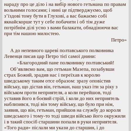
нараду про це діло і на вибір нового гетьмана по правам
вольними голосами; і нині це підтверджуємо, щоб
з’їздові тому бути в Глухові, а вас бажаємо собі
якнайскорше тут у себе побачити і об тім дуже
потрібнім ділі усно з вами балакати, обнадіюючи вас
при тім нашою милостею.
Петро»
А до непевного цареві полтавського полковника
Левенця писав цар Петро тієї самої днини:
«Благородний пане полковнику полтавський!
Об’являємо вам, що гетьман Мазепа, позабувши
страх Божий, зрадив нас і переїхав к королю
шведському таким отсе образом: зразу оповістив
війську, що дістав він, гетьман, наш указ іти за ріку з
військом проти неприятеля, а коли перейшов, тоді
уставив його в боєвий стрій, і коли до них неприятель
наблизився, тоді він тому війську, що було при нім,
заявив, що він, гетьман, прийшов на службу до короля
шведського і тому-то тоді шведи військо його окружили
і в такий спосіб старшини попали в руки неприятеля.
«Того ради» післали ми укази до старшин, і до