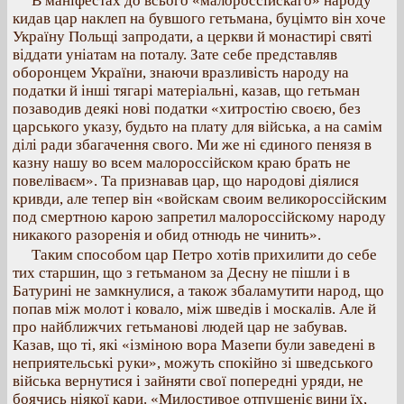
В маніфестах до всього «малороссійскаго» народу
кидав цар наклеп на бувшого гетьмана, буцімто він хоче
Україну Польщі запродати, а церкви й монастирі святі
віддати уніатам на поталу. Зате себе представляв
оборонцем України, знаючи вразливість народу на
податки й інші тягарі матеріальні, казав, що гетьман
позаводив деякі нові податки «хитростію своєю, без
царського указу, будьто на плату для війська, а на самім
ділі ради збагачення свого. Ми же ні єдиного пенязя в
казну нашу во всем малороссійском краю брать не
повеліваєм». Та признавав цар, що народові діялися
кривди, але тепер він «войскам своим великороссійским
под смертною карою запретил малороссійскому народу
никакого разоренія и обид отнюдь не чинить».
Таким способом цар Петро хотів прихилити до себе
тих старшин, що з гетьманом за Десну не пішли і в
Батурині не замкнулися, а також збаламутити народ, що
попав між молот і ковало, між шведів і москалів. Але й
про найближчих гетьманові людей цар не забував.
Казав, що ті, які «ізміною вора Мазепи були заведені в
неприятельські руки», можуть спокійно зі шведського
війська вернутися і зайняти свої попередні уряди, не
боячись ніякої кари. «Милостивое отпущеніє вини їх,