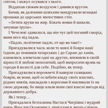
снігом, і кожух осувався з нього.
Віддихав свіжим воздухом і дивився кругом.
Бачив, як далекими шляхами мандрували козацькі
прошаки до царських милостивих стіп.
«Летять круки на жир. Біжать вовки й шакали,
зачувши трупа».
І Чечелеві здавалося, що він чує цей поганий сморід,
яким несе від падла.
«Падло, політичне падло, от що ви таке!»
Пригадувалися часи, коли то князі й бояри наші
їздили до темників татарських і до Сараю до ханів,
кланялися, клеветали одні на других, впевняли в своїй
вірності й любові непохитній, щоб випросити ярлик на
городи й волості для себе. Подібно, як тепер.
Пригадувалися ворожнечі й каверзи галицьких
боярів, як вони, щоб ослабити владу своїх власних,
рідних князів, накладали з ворогами й накликали їх на
свою державу, бо вище клали вони свої власні вигоди від
державного добра.
Як і тепер…
Пригадалася безталанна Настася Чигрівна і мудрий
князь Ярослав Осьмомисл, пригадався лицар-сліпець,