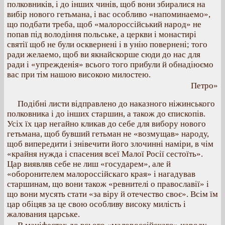
полковників, і до інших чинів, щоб вони збиралися на
вибір нового гетьмана, і вас особливо «напоминаемо»,
що подбати треба, щоб «малороссійський народ» не
попав під володіння польське, а церкви і монастирі
святії щоб не були осквернені і в унію повернені; того
ради желаемо, щоб ви якнайскорше сюди до нас для
ради і «упрежденія» всього того прибули й обнадіюємо
вас при тім нашою високою милостею.
Петро»
Подібні листи відправлено до наказного ніжинського
полковника і до інших старшин, а також до єпископів.
Усіх їх цар негайно кликав до себе для вибору нового
гетьмана, щоб бувший гетьман не «возмущав» народу,
щоб випередити і знівечити його злочинні наміри, в чім
«крайня нужда і спасения всеї Малої Росії сестоїть».
Цар виявляв себе не лиш «государем», але й
«оборонителем малороссійскаго края» і нагадував
старшинам, що вони також «ревнителі о православії» і
що вони мусять стати «за віру й отечество своє». Всім їм
цар обіцяв за це свою особливу високу милість і
жалования царське.