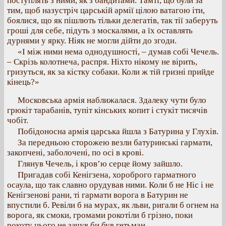
поступлять з ними, як з бандитами. Тамті, що були за
тим, щоб назустріч царській армії цілою ватагою іти,
боялися, що як пішлють тільки делегатів, так тії заберуть
гроші для себе, підуть з москалями, а їх оставлять
дурнями у ярку. Ніяк не могли дійти до згоди.
«І між ними нема однодушності, – думав собі Чечель.
– Скрізь колотнеча, распря. Ніхто нікому не вірить,
гризуться, як за кістку собаки. Коли ж тій гризні прийде
кінець?»
Московська армія наближалася. Здалеку чути було
грюкіт тарабанів, тупіт кінських копит і стукіт тисячів
чобіт.
Побідоносна армія царська йшла з Батурина у Глухів.
За передньою сторожею везли батуринські гармати,
закопчені, заболочені, по осі в крові.
Глянув Чечель, і кров’ю серце йому зайшло.
Пригадав собі Кенігзена, хороброго гарматного
осаула, що так славно орудував ними. Коли б не Ніс і не
Кенігзенові рани, ті гармати ворога в Батурин не
впустили б. Ревіли б на мурах, як льви, ригали б огнем на
ворога, як смоки, громами рокотіли б грізно, поки
рокоту цього не зачув би був гетьман.