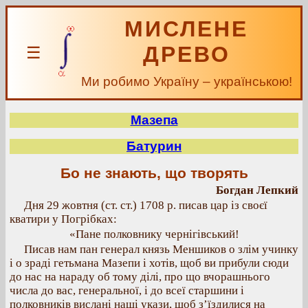
МИСЛЕНЕ
ДРЕВО
☰
Ми робимо Україну – українською!
Мазепа
Батурин
Бо не знають, що творять
Богдан Лепкий
Дня 29 жовтня (ст. ст.) 1708 р. писав цар із своєї
кватири у Погрібках:
«Пане полковнику чернігівський!
Писав нам пан генерал князь Меншиков о злім учинку
і о зраді гетьмана Мазепи і хотів, щоб ви прибули сюди
до нас на нараду об тому ділі, про що вчорашнього
числа до вас, генеральної, і до всеї старшини і
полковників вислані наші укази, щоб з’їздилися на