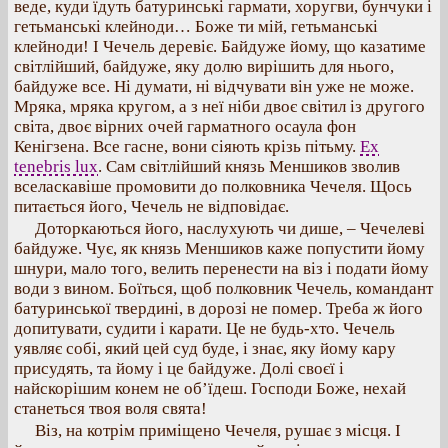
веде, куди їдуть батуринські гармати, хоругви, бунчуки і
гетьманські клейноди… Боже ти мій, гетьманські
клейноди! І Чечель деревіє. Байдуже йому, що казатиме
світлійший, байдуже, яку долю вирішить для нього,
байдуже все. Ні думати, ні відчувати він уже не може.
Мряка, мряка кругом, а з неї ніби двоє світил із другого
світа, двоє вірних очей гарматного осаула фон
Кенігзена. Все гасне, вони сіяють крізь пітьму.
Ex
tenebris lux
. Сам світлійший князь Меншиков зволив
вселаскавіше промовити до полковника Чечеля. Щось
питається його, Чечель не відповідає.
Доторкаються його, наслухують чи дише, – Чечелеві
байдуже. Чує, як князь Меншиков каже попустити йому
шнури, мало того, велить перенести на віз і подати йому
води з вином. Боїться, щоб полковник Чечель, командант
батуринської твердині, в дорозі не помер. Треба ж його
допитувати, судити і карати. Це не будь-хто. Чечель
уявляє собі, який цей суд буде, і знає, яку йому кару
присудять, та йому і це байдуже. Долі своєї і
найскорішим конем не об’їдеш. Господи Боже, нехай
станеться твоя воля свята!
Віз, на котрім приміщено Чечеля, рушає з місця. І