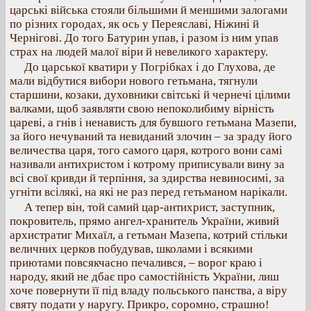
царські війська стояли більшими й меншими залогами
по різних городах, як ось у Переяславі, Ніжині й
Чернігові. До того Батурин упав, і разом із ним упав
страх на людей малої віри й невеликого характеру.
До царської кватири у Погрібках і до Глухова, де
мали відбутися вибори нового гетьмана, тягнули
старшини, козаки, духовники світські й чернечі цілими
валками, щоб заявляти свою непоколибиму вірність
цареві, а гнів і ненависть для бувшого гетьмана Мазепи,
за його нечуваний та невиданий злочин – за зраду його
величества царя, того самого царя, котрого вони самі
називали антихристом і котрому приписували вину за
всі свої кривди й терпіння, за здирства невиносимі, за
угніти всілякі, на які не раз перед гетьманом нарікали.
А тепер він, той самий цар-антихрист, заступник,
покровитель, прямо ангел-хранитель України, живий
архистратиг Михаїл, а гетьман Мазепа, котрий стільки
величних церков побудував, школами і всякими
приютами повсякчасно печалився, – ворог краю і
народу, який не дбає про самостійність України, лиш
хоче повернути її під владу польського панства, а віру
святу подати у наругу. Прикро, соромно, страшно!