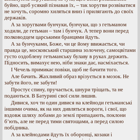
буйно, щоб усякий пізнавав їх, – так хоругви розвіватися
не хочуть, соромно хиляться вниз і прилягають до своїх
держаків.
А за хоругвами бунчуки, бунчуки, що з гетьманом
ходили, де гетьман – там і бунчук. А тепер вони перед
полководцем царськими бранцями йдуть.
А за бунчуками, Боже, чи це йому ввижається, чи
правда це, московський старшина золочену, самоцвітами
густо оздоблену гетьманську булаву в руках держить.
Підносить, вимахує нею, ніби знаки дає, насміхається.
І Чечель примикає повіки, щоб не бачити того.
Але бачить. Жахливий образ врізується в мозок. Не
забути його, не забути!
Простує спину, пручається, шнури тріщать, та не
подаються. В Батурині свої сили лишив.
Дивися, хоч ти один дивися на клейноди гетьманські
іншими очима, як на них дивляться вороги, і свої, що
вздовж шляху лобами до землі припадають, поклони
б’ють, але не перед тими святощами, а перед силою
побідника.
А за клейнодами йдуть їх оборонці, козаки і