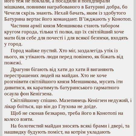
його теж не поклали, а посадили й попідпирали
мішками, повними награбованого в Батурині добра, бо
Чечеля скрізь знають. Нехай бачать, яким із здобутого
Батурина вертає його командант. В’їжджають у Конотоп.
Частини армії князя Меншикова стають табором
кругом города, тільки ті полки, що їх світлійший хоче
мати біля себе для почесті і для всякої безпеки, входять
у город.
Город майже пустий. Хто міг, заздалегідь утік із
нього, як утікають люди перед повінею, як біжать від
пожежі.
Драгуни бігають від хати до хати й виганяють
перестрашених людей на майдан. Хто не хоче
розгнівити світлійшого князя Меншикова, мусить іти
дивитися, як каратимуть батуринського гарматного
осаула фон Кенігзена.
Світлійшому спішно. Мазепинець Кенігзен недужий, і
лікар боїться, що він до Глухова не доїде.
Щоб не сконав безкарно, треба його в Конотопі на
колесо взяти.
На болотистий майдан зносять всякі брами і двері, та
нашвидку будують поміст, на котрім укладають