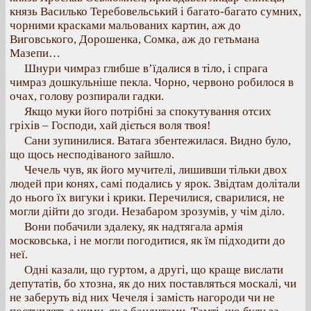
князь Василько Теребовельський і багато-багато сумних,
чорними красками мальованих картин, аж до
Виговського, Дорошенка, Сомка, аж до гетьмана
Мазепи…
Шнури чимраз глибше в’їдалися в тіло, і спрага
чимраз дошкульніше пекла. Чорно, червоно робилося в
очах, голову розпирали гадки.
Якщо муки його потрібні за спокутування отсих
гріхів – Господи, хай діється воля твоя!
Сани зупинилися. Ватага збентежилася. Видно було,
що щось несподіваного зайшло.
Чечель чув, як його мучителі, лишивши тільки двох
людей при конях, самі подались у ярок. Звідтам долітали
до нього їх вигуки і крики. Перечилися, сварилися, не
могли дійти до згоди. Незабаром зрозумів, у чім діло.
Вони побачили здалеку, як надтягала армія
московська, і не могли погодитися, як їм підходити до
неї.
Одні казали, що гуртом, а другі, що краще вислати
депутатів, бо хтозна, як до них поставляться москалі, чи
не заберуть від них Чечеля і замість нагороди чи не