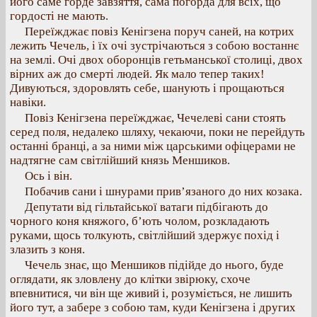
його саме горде завзяття, сама погорда для всіх, що
гордості не мають.
Переїжджає повіз Кенігзена поруч саней, на котрих
лежить Чечель, і їх очі зустрічаються з собою востаннє
на землі. Очі двох оборонців гетьманської столиці, двох
вірних аж до смерті людей. Як мало тепер таких!
Дивуються, здоровлять себе, шанують і прощаються
навіки.
Повіз Кенігзена переїжджає, Чечелеві сани стоять
серед поля, недалеко шляху, чекаючи, поки не перейдуть
останні бранці, а за ними між царськими офіцерами не
надтягне сам світлійший князь Меншиков.
Ось і він.
Побачив сани і шнурами прив’язаного до них козака.
Депутати від гільтайської ватаги підбігають до
чорного коня княжого, б’ють чолом, розкладають
руками, щось толкують, світлійший здержує похід і
злазить з коня.
Чечель знає, що Меншиков підійде до нього, буде
оглядати, як зловлену до клітки звірюку, схоче
впевнитися, чи він ще живий і, розуміється, не лишить
його тут, а забере з собою там, куди Кенігзена і других