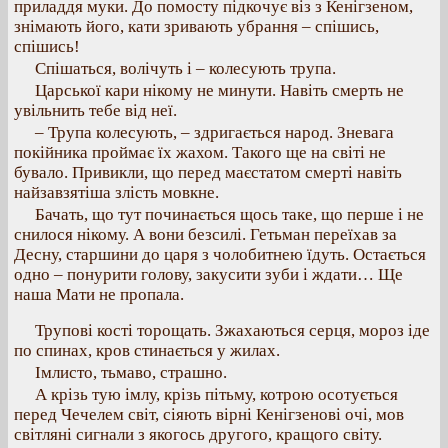
приладдя муки. До помосту підкочує віз з Кенігзеном,
знімають його, кати зривають убрання – спішись,
спішись!
Спішаться, волічуть і – колесують трупа.
Царської кари нікому не минути. Навіть смерть не
увільнить тебе від неї.
– Трупа колесують, – здригається народ. Зневага
покійника проймає їх жахом. Такого ще на світі не
бувало. Привикли, що перед маєстатом смерті навіть
найзавзятіша злість мовкне.
Бачать, що тут починається щось таке, що перше і не
снилося нікому. А вони безсилі. Гетьман переїхав за
Десну, старшини до царя з чолобитнею їдуть. Остається
одно – понурити голову, закусити зуби і ждати… Ще
наша Мати не пропала.
Трупові кості торощать. Зжахаються серця, мороз іде
по спинах, кров стинається у жилах.
Імлисто, тьмаво, страшно.
А крізь тую імлу, крізь пітьму, котрою осотується
перед Чечелем світ, сіяють вірні Кенігзенові очі, мов
світляні сигнали з якогось другого, кращого світу.