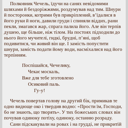
Полковник Чечель, їдучи на санях невідомими
шляхами й бездоріжжями, роздумував над тим. Шнури
й посторонки, котрими був прикріплений, в’їдалися в
його руки й ноги, давили груди і спиняли віддих, рани
пекли, змагався жар, спрага палила його. Але він терпів
душею, ще більше, ніж тілом. На постоях підходили до
нього його мучителі, гидкі, брудні, п’яні, щоб
подивитися, чи живий він ще. І замість попустити
шнури, замість подати йому води, насміхалися над його
терпінням.
Поспішайся, Чечелику,
Чекає москаль,
Вже для тебе зготовлено
Осиковий паль.
Гу-у!
Чечель повертав голову на другий бік, примикав те
одно видюще око і твердив водно: «Прости їм, Господи,
бо не знають, що творять». У тих божеських словах він
почував одиноку потіху, одиноку, останню розраду.
Сани підскакували на ровах і на грудді, не прикритій