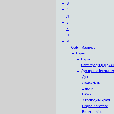
+
В
+
Г
+
Д
+
З
+
К
+
Л
–
М
–
Софія Малильо
–
Надія
+
Надія
+
Святі традиції дідизн
–
Дух прагне істини і б
Дух
Людськість
Дзвони
Біблія
У господнім храмі
Різдво Христове
Велика таїна