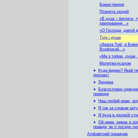
Божественне
Планета людей
«В душі – бентега, т
хвилювання…»
«О Господи, даруй 
Тіло і душа
«Хвала Тобі, о Боже
Всеблагий…»
«Ми з тобою, душе,
Молитва-псалом
+
Куди йдемо? Який т
прогрес!
+
Людина
+
Благословен одвічн
природи
+
Наш любий краю, рід
+
Я так за словом зат
+
Я була в далекій сто
+
Ой нема, немає в рід
правди, як її посяде ли
Алфавітний покажчик