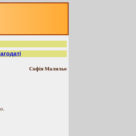
лагодаті
Софія Малильо
о.