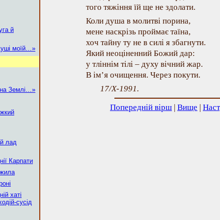
того тяжіння їй ще не здолати.
Коли душа в молитві порина,
уга й
мене наскрізь проймає таїна,
хоч тайну ту не в силі я збагнути.
душі моїй…»
Який неоціненний Божий дар:
у тліннім тілі – духу вічний жар.
В ім’я очищення. Через покути.
17/X-1991.
 на Землі…»
Попередній вірш
|
Вище
|
Наст
яжкий
ий лад
нії Карпати
ужила
роні
ній хаті
ходій-сусід