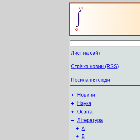
Лист на сайт
Стрічка новин (RSS)
Посилання сюди
+
Новини
+
Наука
+
Освіта
–
Література
+
А
+
Б