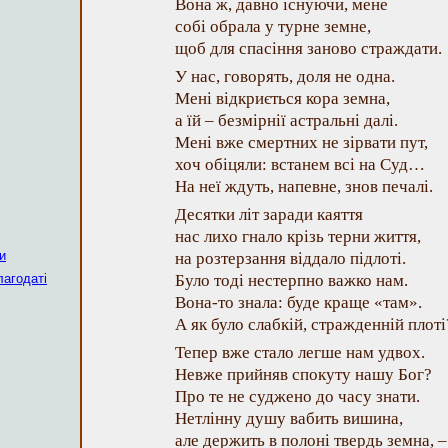
Вона ж, давно існуючи, мене
собі обрала у турне земне,
щоб для спасіння заново страждати.
У нас, говорять, доля не одна.
Мені відкриється кора земна,
а їй – безмірнії астральні далі.
Мені вже смертних не зірвати пут,
хоч обіцяли: встанем всі на Суд…
На неї ждуть, напевне, знов печалі.
Десятки літ заради каяття
нас лихо гнало крізь терни життя,
и
на розтерзання віддало підлоті.
лагодаті
Було тоді нестерпно важко нам.
Вона-то знала: буде краще «там».
А як було слабкій, стражденній плоті
Тепер вже стало легше нам удвох.
Невже прийняв спокуту нашу Бог?
Про те не суджено до часу знати.
Нетлінну душу вабить вишина,
але держить в полоні твердь земна, –