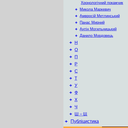
Хронологічний покажчик
+
Микола Маркевич
+
Амвросій Метлинський
+
Панас Мирний
+
Антін Могильницький
+
Данило Мордовець
+
Н
+
О
+
П
+
Р
+
С
+
Т
+
У
+
Ф
+
Х
+
Ч
+
Ш – Щ
+
Публіцистика