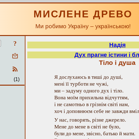
МИСЛЕНЕ ДРЕВО
Ми робимо Україну – українською!
?
Надія
Дух прагне істини і б
Тіло і душа
Я дослухаюсь в тиші до душі,
(1)
мені її турботи не чужі,
ми – задуму одного дух і тіло.
Вона моїм прихильна відчуттям,
і не самотньо в грізнім світі нам,
хоч і доповнюєм себе не завжди вміл
У нас, говорять, різне джерело.
Мене до мене в світі не було,
були до мене, звісно, батько й мати.