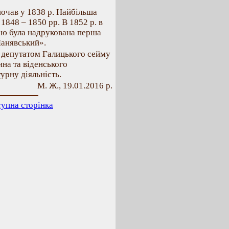
почав у 1838 р. Найбільша
1848 – 1850 рр. В 1852 р. в
ю була надрукована перша
Манявський».
в депутатом Галицького сейму
на та віденського
урну діяльність.
М. Ж., 19.01.2016 р.
упна сторінка