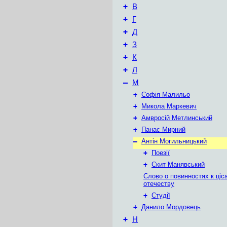
+
В
+
Г
+
Д
+
З
+
К
+
Л
–
М
+
Софія Малильо
+
Микола Маркевич
+
Амвросій Метлинський
+
Панас Мирний
–
Антін Могильницький
+
Поезії
+
Скит Манявський
Слово о повинностях к ціс
отечеству
+
Студії
+
Данило Мордовець
+
Н