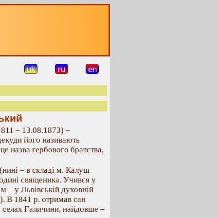
uk
ru
en
ький
1811 – 13.08.1873) –
декуди його називають
це назва гербового братства,
(нині – в складі м. Калуш
родині священика. Учився у
ім – у Львівській духовній
.). В 1841 р. отримав сан
х селах Галичини, найдовше –