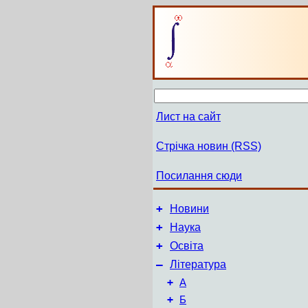
Лист на сайт
Стрічка новин (RSS)
Посилання сюди
+
Новини
+
Наука
+
Освіта
–
Література
+
А
+
Б