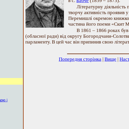
в с.
Бабче
(1859 – 1873).
Літературну діяльність 
творчу активність проявив у 
Перемишлі окремою книжко
частина його поеми «Скит 
В 1861 – 1866 роках бу
(обласної ради) від округу Богородчани-Солотви
парламенту. В цей час він припинив свою літерат
Попередня сторінка
|
Вище
|
Наст
арю і