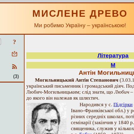
МИСЛЕНЕ ДРЕВО
Ми робимо Україну – українською!
?
Література
М
Антін Могильниц
(3)
Могильницький Антін Степанович
(3.03.
український письменник і громадський діяч. По
Любич-Могильницьким; слід знати, що
Любич
– 
до якого він належав як шляхтич.
Народився у с.
Підгірки
Івано-Франківської обл.) у 
різних середніх школах, пот
семінарії (закінчив у 1840 р
священика, служив у кілько