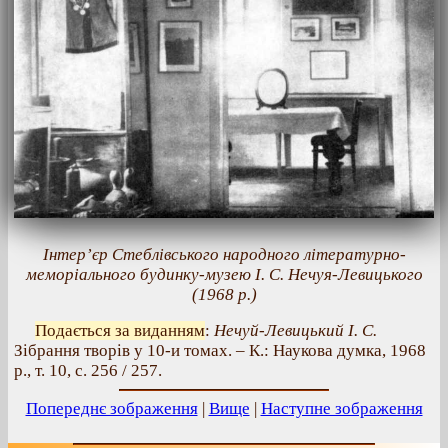
Інтер’єр Стеблівського народного літературно-
меморіального будинку-музею І. С. Нечуя-Левицького
(1968 р.)
Подається за виданням
:
Нечуй-Левицький І. С.
Зібрання творів у 10-и томах. – К.: Наукова думка, 1968
р., т. 10, с. 256 / 257.
Попереднє зображення
|
Вище
|
Наступне зображення