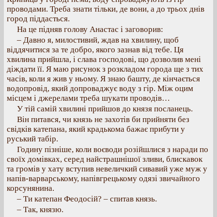
проводами. Треба знати тільки, де вони, а до трьох днів
город піддасться.
На це підняв голову Анастас і заговорив:
– Давно я, милостивий, ждав на хвилину, щоб
віддячитися за те добро, якого зазнав від тебе. Ця
хвилина прийшла, і слава господові, що дозволив мені
діждати її. Я маю рисунок з розкладом города ще з тих
часів, коли я жив у ньому. Я знаю башту, де кінчається
водопровід, який допроваджує воду з гір. Між оцим
місцем і джерелами треба шукати проводів…
У тій самій хвилині прийшов до князя посланець.
Він питався, чи князь не захотів би прийняти без
свідків катепана, який крадькома бажає прибути у
руський табір.
Годину пізніше, коли воєводи розійшлися з наради по
своїх домівках, серед найстрашнішої зливи, блискавок
та громів у хату вступив невеличкий сивавий уже муж у
напів-варварському, напівгрецькому одязі звичайного
корсунянина.
– Ти катепан Феодосій? – спитав князь.
– Так, князю.