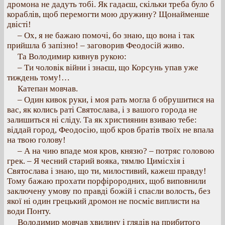
дромона не дадуть тобі. Як гадаєш, скільки треба було б
кораблів, щоб перемогти мою дружину? Щонайменше
двісті!
– Ох, я не бажаю помочі, бо знаю, що вона і так
прийшла б запізно! – заговорив Феодосій живо.
Та Володимир кивнув рукою:
– Ти чоловік війни і знаєш, що Корсунь упав уже
тиждень тому!…
Катепан мовчав.
– Один кивок руки, і моя рать могла б обрушитися на
вас, як колись раті Святослава, і з вашого города не
залишиться ні сліду. Та як християнин взиваю тебе:
віддай город, Феодосію, щоб кров братів твоїх не впала
на твою голову!
– А на чию впаде моя кров, князю? – потряс головою
грек. – Я чесний старий вояка, тямлю Цимісхія і
Святослава і знаю, що ти, милостивий, кажеш правду!
Тому бажаю прохати порфірородних, щоб виповнили
заключену умову по правді божій і спасли волость, без
якої ні один грецький дромон не посміє виплисти на
води Понту.
Володимир мовчав хвилину і глядів на прибитого