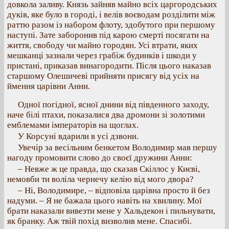
довкола заливу. Князь зайняв майно всіх царгородських
дуків, яке було в городі, і велів воєводам розділити між
раттю разом із набором флоту, здобутого при першому
наступі. Зате заборонив під карою смерті посягати на
життя, свободу чи майно городян. Усі втрати, яких
мешканці зазнали через грабіж будинків і шкоди у
пристані, приказав винагородити. Після цього наказав
старшому Олешичеві прийняти присягу від усіх на
ймення царівни Анни.
Одної погідної, ясної днини від південного заходу,
наче білі птахи, показалися два дромони зі золотими
емблемами імператорів на щоглах.
У Корсуні вдарили в усі дзвони.
Увечір за весільним бенкетом Володимир мав першу
нагоду промовити слово до своєї дружини Анни:
– Невже ж це правда, що сказав Скіллос у Києві,
немовби ти воліла чернечу келію від мого двора?
– Ні, Володимире, – відповіла царівна просто й без
надуми. – Я не бажала цього навіть на хвилину. Мої
брати наказали вивезти мене у Хальдекон і пильнувати,
як бранку. Аж твій похід визволив мене. Спасибі.