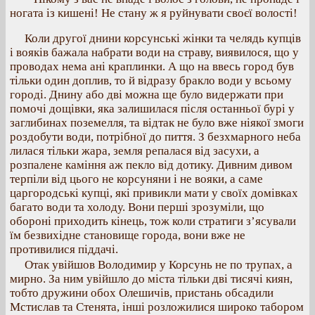
ногата із кишені! Не стану ж я руйнувати своєї волості!
Коли другої днини корсунські жінки та челядь купців
і вояків бажала набрати води на страву, виявилося, що у
проводах нема ані краплинки. А що на ввесь город був
тільки один доплив, то й відразу бракло води у всьому
городі. Днину або дві можна ще було видержати при
помочі дощівки, яка залишилася після останньої бурі у
заглибинах поземелля, та відтак не було вже ніякої змоги
роздобути води, потрібної до пиття. З безхмарного неба
лилася тільки жара, земля репалася від засухи, а
розпалене каміння аж пекло від дотику. Дивним дивом
терпіли від цього не корсуняни і не вояки, а саме
царгородські купці, які привикли мати у своїх домівках
багато води та холоду. Вони перші зрозуміли, що
обороні приходить кінець, тож коли стратиги з’ясували
їм безвихідне становище города, вони вже не
противилися піддачі.
Отак увійшов Володимир у Корсунь не по трупах, а
мирно. За ним увійшло до міста тільки дві тисячі киян,
тобто дружини обох Олешичів, пристань обсадили
Мстислав та Стенята, інші розложилися широко табором