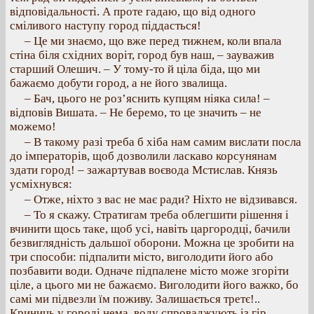
відповідальності. А проте гадаю, що від одного
сміливого наступу город піддасться!
– Це ми знаємо, що вже перед тижнем, коли впала
стіна біля східних воріт, город був наш, – зауважив
старший Олешич. – У тому-то й ціла біда, що ми
бажаємо добути город, а не його звалища.
– Бач, цього не роз’яснить купцям ніяка сила! –
відповів Вишата. – Не беремо, то це значить – не
можемо!
– В такому разі треба б хіба нам самим вислати посла
до імператорів, щоб дозволили ласкаво корсунянам
здати город! – зажартував воєвода Мстислав. Князь
усміхнувся:
– Отже, ніхто з вас не має ради? Ніхто не відзивався.
– То я скажу. Стратигам треба облегшити рішення і
вчинити щось таке, щоб усі, навіть царгородці, бачили
безвиглядність дальшої оборони. Можна це зробити на
три способи: підпалити місто, виголодити його або
позбавити води. Одначе підпалене місто може згоріти
ціле, а цього ми не бажаємо. Виголодити його важко, бо
самі ми підвезли їм поживу. Залишається третє!..
Криниць у городі нема, воду спроваджують із гір