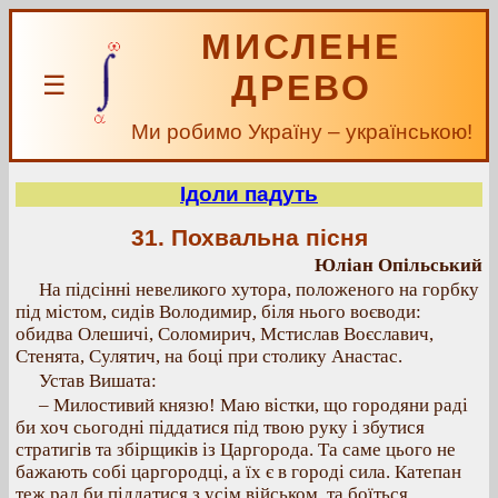
МИСЛЕНЕ
ДРЕВО
☰
Ми робимо Україну – українською!
Ідоли падуть
31. Похвальна пісня
Юліан Опільський
На підсінні невеликого хутора, положеного на горбку
під містом, сидів Володимир, біля нього воєводи:
обидва Олешичі, Соломирич, Мстислав Воєславич,
Стенята, Сулятич, на боці при столику Анастас.
Устав Вишата:
– Милостивий князю! Маю вістки, що городяни раді
би хоч сьогодні піддатися під твою руку і збутися
стратигів та збірщиків із Царгорода. Та саме цього не
бажають собі царгородці, а їх є в городі сила. Катепан
теж рад би піддатися з усім військом, та боїться