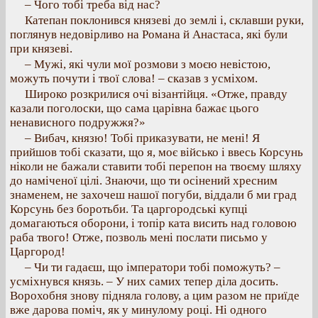
– Чого тобі треба від нас?
Катепан поклонився князеві до землі і, склавши руки,
поглянув недовірливо на Романа й Анастаса, які були
при князеві.
– Мужі, які чули мої розмови з моєю невістою,
можуть почути і твої слова! – сказав з усміхом.
Широко розкрилися очі візантійця. «Отже, правду
казали поголоски, що сама царівна бажає цього
ненависного подружжя?»
– Вибач, князю! Тобі приказувати, не мені! Я
прийшов тобі сказати, що я, моє військо і ввесь Корсунь
ніколи не бажали ставити тобі перепон на твоєму шляху
до наміченої цілі. Знаючи, що ти осінений хресним
знаменем, не захочеш нашої погуби, віддали б ми град
Корсунь без боротьби. Та царгородські купці
домагаються оборони, і топір ката висить над головою
раба твого! Отже, позволь мені послати письмо у
Царгород!
– Чи ти гадаєш, що імператори тобі поможуть? –
усміхнувся князь. – У них самих тепер діла досить.
Ворохобня знову підняла голову, а цим разом не приїде
вже дарова поміч, як у минулому році. Ні одного