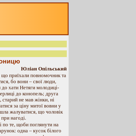
лоницю
Юліан Опільський
а, що приїхали повномочник та
ися, бо вони – свої люди,
и до хати Нетяги молодиці-
ерлиці до конопель; друга
 старий не мав жінки, ні
атися за ціну митої вовни у
 ішла жалуватися, що чоловік
 при нагоді.
сі по те, щоби поглянути на
рунок: одна – кусок білого