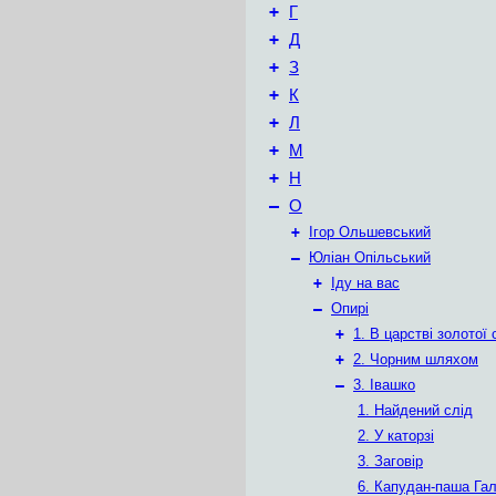
+
Г
+
Д
+
З
+
К
+
Л
+
М
+
Н
–
О
+
Ігор Ольшевський
–
Юліан Опільський
+
Іду на вас
–
Опирі
+
1. В царстві золотої
+
2. Чорним шляхом
–
3. Івашко
1. Найдений слід
2. У каторзі
3. Заговір
6. Капудан-паша Гал