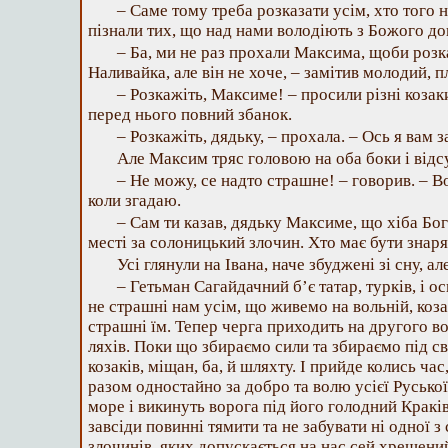
– Саме тому треба розказати усім, хто того н
пізнали тих, що над нами володіють з Божого до
– Ба, ми не раз прохали Максима, щоби розк
Наливайка, але він не хоче, – замітив молодий, п
– Розкажіть, Максиме! – просили різні козак
перед нього повний збанок.
– Розкажіть, дядьку, – прохала. – Ось я вам 
Але Максим тряс головою на оба боки і відс
– Не можу, се надто страшне! – говорив. – Во
коли згадаю.
– Сам ти казав, дядьку Максиме, що хіба Бог
месті за солоницький злочин. Хто має бути знаряд
Усі глянули на Івана, наче збуджені зі сну, ал
– Гетьман Сагайдачний б’є татар, турків, і ос
не страшні нам усім, що живемо на вольній, коза
страшні їм. Тепер черга приходить на другого в
ляхів. Поки що збираємо сили та збираємо під св
козаків, міщан, ба, й шляхту. І прийде колись час
разом одностайно за добро та волю усієї Руської
море і викинуть ворога під його голодний Кракі
завсіди повинні тямити та не забувати ні одної з
злочинів, яких допускається на нас сей хрещени