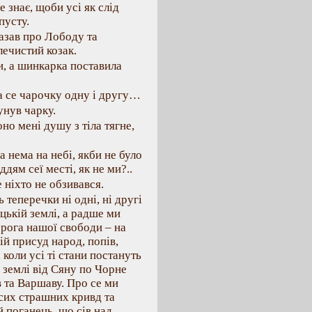
е знає, щоби усі як слід
пусту.
азав про Лободу та
лечистий козак.
и, а шинкарка поставила
за се чарочку одну і другу…
унув чарку.
но мені душу з тіла тягне,
а нема на небі, якби не було
дям сеї месті, як не ми?..
е ніхто не обзивався.
ь теперечки ні одні, ні другі
цькій землі, а радше ми
орога нашої свободи – на
ій присуд народ, попів,
, коли усі ті стани постануть
 землі від Сяну по Чорне
в та Варшаву. Про се ми
 сих страшних кривд та
й поганець, що сів над