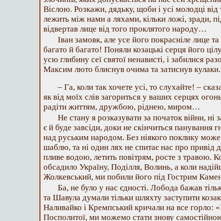
Віслою. Розкажи, дядьку, щоби і усі молодці від 
лежить між нами а ляхами, кільки ложі, зради, п
відвертав лице від того проклятого народу…
Іван замовк, але усе його покрасніле лице та
багато й багато! Поняли козацькі серця його ціл
усю глибину сеї святої ненависті, і забилися раз
Максим люто блиснув очима та затиснув кулаки.
– Га, коли так хочете усі, то слухайте! – ска
як від моїх слів загориться у ваших серцях огонь
радіти життям, дружбою, ріднею, миром…
Не стану я розказувати за початок війни, ні з
є й буде завсіди, доки не скінчиться панування 
над руським народом. Без ніякого поклику може 
шаблю, та ні один лях не спитає нас про привід д
пливе водою, летить повітрям, росте з травою. К
обсадило Україну, Поділля, Волинь, а коли наді
Жолкевський, ми побили його під Гострим Каме
Ба, не було у нас єдності. Лобода бажав тіль
та Шавула думали тільки шляхту заступити козак
Наливайко і Кремпський кричали на все горло: «Н
Посполитої, ми можемо стати знову самостійною