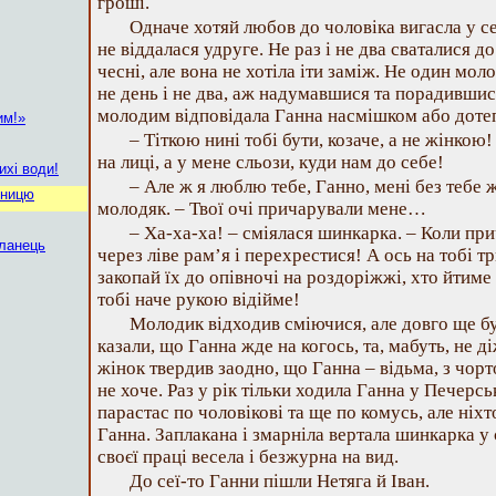
гроші.
Одначе хотяй любов до чоловіка вигасла у се
не віддалася удруге. Не раз і не два сваталися д
чесні, але вона не хотіла іти заміж. Не один мол
не день і не два, аж надумавшися та порадившися
молодим відповідала Ганна насмішком або доте
им!»
– Тіткою нині тобі бути, козаче, а не жінкою
на лиці, а у мене сльози, куди нам до себе!
тихі води!
– Але ж я люблю тебе, Ганно, мені без тебе ж
оницю
молодяк. – Твої очі причарували мене…
– Ха-ха-ха! – сміялася шинкарка. – Коли при
сланець
через ліве рам’я і перехрестися! А ось на тобі тр
закопай їх до опівночі на роздоріжжі, хто йтиме 
тобі наче рукою відійме!
Молодик відходив сміючися, але довго ще бу
казали, що Ганна жде на когось, та, мабуть, не д
жінок твердив заодно, що Ганна – відьма, з чортом
не хоче. Раз у рік тільки ходила Ганна у Печерсь
парастас по чоловікові та ще по комусь, але ніхт
Ганна. Заплакана і змарніла вертала шинкарка у
своєї праці весела і безжурна на вид.
До сеї-то Ганни пішли Нетяга й Іван.