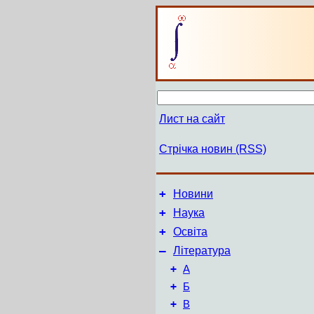
Лист на сайт
Стрічка новин (RSS)
+
Новини
+
Наука
+
Освіта
–
Література
+
А
+
Б
+
В