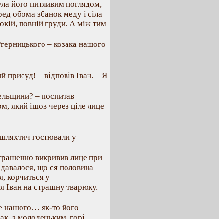
ула його питливим поглядом,
ред обома збанок меду і сіла
окій, повній груди. А між тим
Угерницького – козака нашого
й присуд! – відповів Іван. – Я
вельщини? – поспитав
м, який ішов через ціле лице
ь шляхтич гостювали у
 страшенно викривив лице при
Здавалося, що ся половина
я, корчиться у
 Іван на страшну тварюку.
е нашого… як-то його
ак, з молодецьким, горі