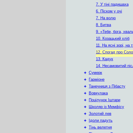
7. У тіні падишаха
6. Піском у очі
7. На волю
8. Битва
9. «Тебе, бога, хвал
10. Козацький хліб
11. На ясні зорі, на 
12. Спогад про Сол
13. Кадук
14. Несамовитий пі
+
Сумерк
+
Гарміоне
+
Танечниця з Пібасту
+
Вовкулака
+
Поцілунок Іштари
+
Школяр із Мемфісу
+
Золотий лев
+
Ідоли падуть
+
Тінь велетня