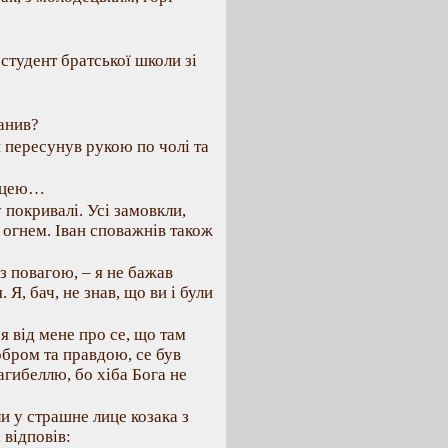
студент братської школи зі
ганив?
и пересунув рукою по чолі та
ницею…
 покривалі. Усі замовкли,
м огнем. Іван споважнів також
 з повагою, – я не бажав
Я, бач, не знав, що ви і були
ся від мене про се, що там
обром та правдою, се був
агибеллю, бо хіба Бога не
и у страшне лице козака з
 відповів: