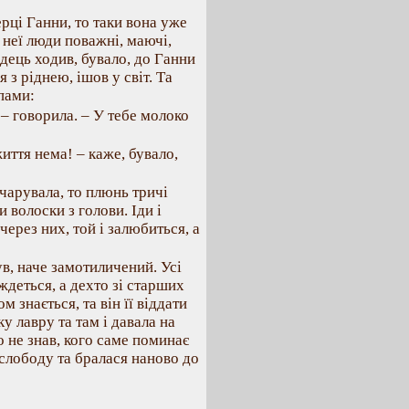
рці Ганни, то таки вона уже
о неї люди поважні, маючі,
одець ходив, бувало, до Ганни
 з ріднею, ішов у світ. Та
пами:
! – говорила. – У тебе молоко
иття нема! – каже, бувало,
чарувала, то плюнь тричі
и волоски з голови. Іди і
через них, той і залюбиться, а
в, наче замотиличений. Усі
іждеться, а дехто зі старших
 знається, та він її віддати
ку лавру та там і давала на
о не знав, кого саме поминає
 слободу та бралася наново до