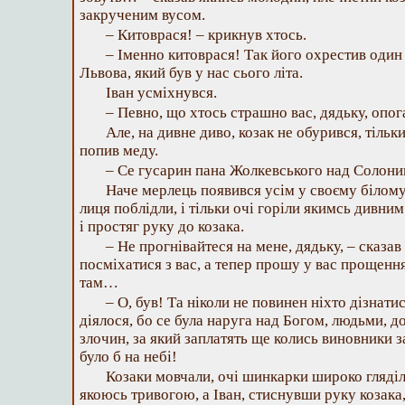
закрученим вусом.
– Китоврася! – крикнув хтось.
– Іменно китоврася! Так його охрестив один 
Львова, який був у нас сього літа.
Іван усміхнувся.
– Певно, що хтось страшно вас, дядьку, опо
Але, на дивне диво, козак не обурився, тільк
попив меду.
– Се гусарин пана Жолкевського над Соло
Наче мерлець появився усім у своєму білому
лиця поблідли, і тільки очі горіли якимсь дивни
і простяг руку до козака.
– Не прогнівайтеся на мене, дядьку, – сказав
посміхатися з вас, а тепер прошу у вас прощення. 
там…
– О, був! Та ніколи не повинен ніхто дізнати
діялося, бо се була наруга над Богом, людьми, д
злочин, за який заплатять ще колись виновники з
було б на небі!
Козаки мовчали, очі шинкарки широко гляділ
якоюсь тривогою, а Іван, стиснувши руку козака,