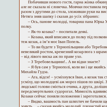
Побачивши нового гостя, гарна жінка обкин
але не сказала ні словечка. Мовчки поставила пе
разом з другими до стола, зложивши руки на вис
Нетяга зняв шапку і сказав до усіх зібраних:
– Ось, панове молодці, товариш пана Юрка 
полку.
– Як-то козака? – поспитали деякі.
– Козака, який вписався до полку під полкови
теж козак, а ім’я моє Іван Попель.
– То ви будете з Тернопільщини або Теребо
невеликий ростом, кремезний козарлюга з шрамо
– від лівого виска аж по праве ухо.
– З Теребовельщини!.. А ви відки знаєте?
– Я був сам у Тернополі, коли ви і ще якийс
Михайла Гудза.
– Ага, відси! – усміхнувся Іван, а козак так
усміху, що молодцеві аж мороз пішов по шкірі. 
людської голови сміється очима, а друга, долішн
передсмертельних судорогах. Мимохіть вдивився
Козаки сейчас поняли положення і зареготалися.
– Видко, вашмость пан шляхтич не бачили щ
зовуть… – сказав якийсь молодий, плечистий коз