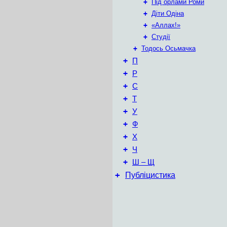
+
Під орлами Роми
+
Діти Одіна
+
«Аллах!»
+
Студії
+
Тодось Осьмачка
+
П
+
Р
+
С
+
Т
+
У
+
Ф
+
Х
+
Ч
+
Ш – Щ
+
Публіцистика