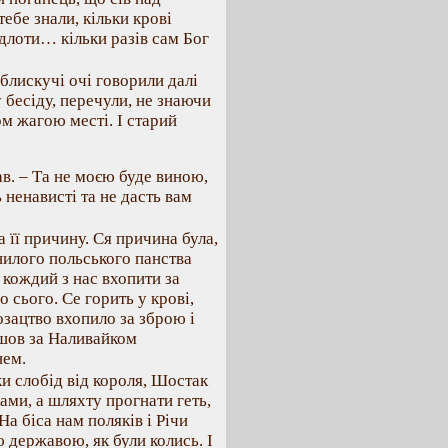
тебе знали, кільки крові
ідлоти… кільки разів сам Бог
 блискучі очі говорили далі
у бесіду, перечули, не знаючи
ом жагою месті. І старий
зав. – Та не моєю буде виною,
 ненависті та не дасть вам
а її причину. Ся причина була,
гнилого польського панства
кождий з нас вхопити за
о сього. Се горить у крові,
озацтво вхопило за зброю і
йшов за Наливайком
нем.
ки слобід від короля, Шостак
ами, а шляхту прогнати геть,
а біса нам поляків і Річи
 державою, як були колись. І