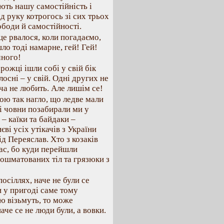
ають нашу самостійність і
 руку котрогось зі сих трьох
ободи й самостійності.
це рвалося, коли погадаємо,
шло тоді намарне, гей! Гей!
чного!
ожці ішли собі у свій бік
лосні – у свій. Одні других не
ча не любить. Але лишім се!
ою так нагло, що ледве мали
сі човни позабирали ми у
 – каїки та байдаки –
ві усіх утікачів з України
ід Переяслав. Хто з козаків
нас, бо куди перейшли
 пошматованих тіл та грязюки з
посіллях, наче не були се
и у пригоді саме тому
лю візьмуть, то може
аче се не люди були, а вовки.