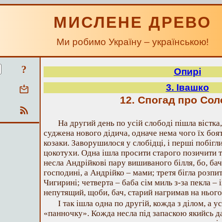
МИСЛЕНЕ ДРЕВО
Ми робимо Україну – українською!
?
Опирі
3. Івашко
12. Спогад про Со
На другий день по усій слободі пішла вістк
суджена нового дідича, одначе нема чого їх боят
козаки. Заворушилося у слобідці, і перші побігл
цокотухи. Одна ішла просити старого позичити т
несла Андрійкові пару вишиваного білля, бо, бач,
господині, а Андрійко – мами; третя бігла розпит
Чигирині; четверта – баба сім миль з-за пекла –
непутящий, щоби, бач, старий нагримав на нього
І так ішла одна по другій, кожда з ділом, а у
«панночку». Кожда несла під запаскою якийсь да