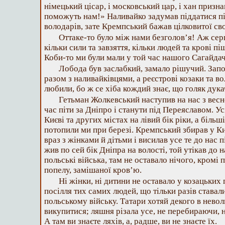
німецький цісар, і московський цар, і хан призн
поможуть нам!» Наливайко задумав піддатися під
володарів, зате Кремпський бажав цілковитої св
Оттаке-то було між нами безголов’я! Аж сер
кільки сили та завзяття, кільки людей та крові пі
Коби-то ми були мали у той час нашого Сагайда
Лобода був заслабкий, замало рішучий. Запор
разом з наливайківцями, а реєстрові козаки та во
любили, бо ж се хіба кождий знає, що голяк дука
Гетьман Жолкевський наступив на нас з весн
час піти за Дніпро і станути під Переяславом. У
Києві та других містах на лівий бік ріки, а більші
потопили ми при березі. Кремпський збирав у Киє
враз з жінками й дітьми і висилав усе те до нас п
жив по сей бік Дніпра на волості, той утікав до 
польські війська, там не оставало нічого, кромі
попелу, замішаної кров’ю.
Ні жінки, ні дитини не оставало у козацьких 
посілля тих самих людей, що тільки разів ставал
польському війську. Татари хотяй декого в нево
викупитися; ляшня різала усе, не перебираючи, н
А там ви знаєте ляхів, а, радше, ви не знаєте їх.