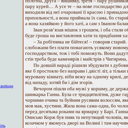
полотна, друга – вишивку, третя – пару рушників,
пару курей… А усе те – на нове господарство дл
виходили від неї очаровані її красою і принадою, 
прихильності, а вона приймала їх сама, бо старий
а вона хазяйкою у його хаті, а сам з Іваном бала
Іван розв’язав мішок з грошем, і оба стали 
буде гроша на виставлення хати та придбання ха
– За робітника не бійтеся! – говорив старий.
слобожани без плати помагають усякому новому 
господарством, тож і тобі поможуть. Вони дадуть
стін треба буде каменярів і майстрів з Чигирина
По довшій нараді рішили збудувати з дубови
яке б простояло без направи і двісті літ, а тіль
муровану кімнату, ніби вежу на одному крилі, д
від нападу, хотяй би і дім згорів.
 свободи
Вечором пішли оба мужі у коршму, де держал
шинкарка Ганна. Була се тридцятилітня, дуже га
чорними очима та буйним русявим волоссям, яке
мов мак, хустини. Жила вона сама-одна, бо чоло
перед десятьма роками на ярмарку у Барі. Ганна
Онисько Корж був пияк та непутящий чоловік, я
козачком у якомусь дворі на Волині і там научив
іль