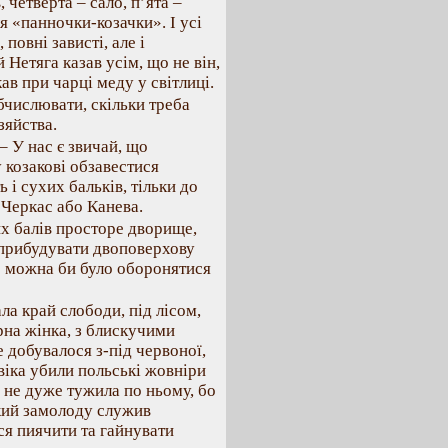
 четверта – сало, п’ята –
я «панночки-козачки». І усі
повні зависті, але і
 Нетяга казав усім, що не він,
кав при чарці меду у світлиці.
обчислювати, скільки треба
зяйства.
 – У нас є звичай, що
козакові обзавестися
 і сухих бальків, тільки до
, Черкас або Канева.
х балів просторе дворище,
ки прибудувати двоповерхову
е можна би було оборонятися
а край слободи, під лісом,
рна жінка, з блискучими
 добувалося з-під червоної,
віка убили польські жовніри
 не дуже тужила по ньому, бо
кий замолоду служив
ся пиячити та гайнувати