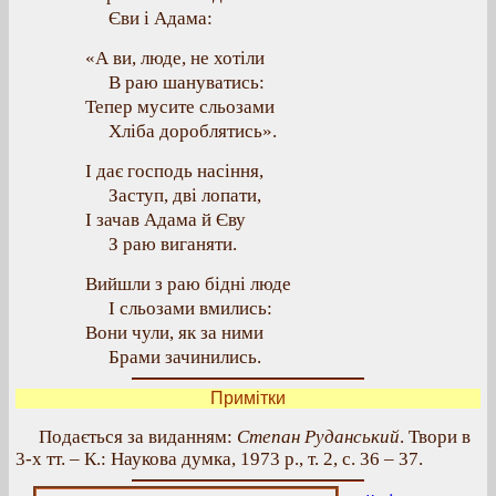
Єви і Адама:
«А ви, люде, не хотіли
В раю шануватись:
Тепер мусите сльозами
Хліба дороблятись».
І дає господь насіння,
Заступ, дві лопати,
І зачав Адама й Єву
З раю виганяти.
Вийшли з раю бідні люде
І сльозами вмились:
Вони чули, як за ними
Брами зачинились.
Примітки
Подається за виданням:
Степан Руданський
. Твори в
3-х тт. – К.: Наукова думка, 1973 р., т. 2, с. 36 – 37.