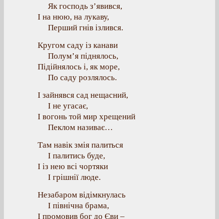
Як господь з’явився,
І на нюю, на лукаву,
Перший гнів ізлився.
Кругом саду із канави
Полум’я піднялось,
Підійнялось і, як море,
По саду розлялось.
І зайнявся сад нещасний,
І не угасає,
І вогонь той мир хрещений
Пеклом називає…
Там навік змія палиться
І палитись буде,
І із нею всі чортяки
І грішнії люде.
Незабаром відімкнулась
І північна брама,
І промовив бог до Єви –