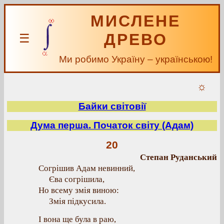
МИСЛЕНЕ
ДРЕВО
☰
Ми робимо Україну – українською!
☼
Байки світовії
Дума перша. Початок світу (Адам)
20
Степан Руданський
Согрішив Адам невинний,
Єва согрішила,
Но всему змія виною:
Змія підкусила.
І вона ще була в раю,