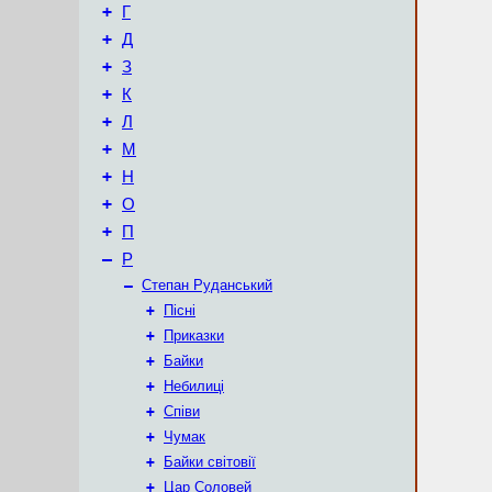
+
Г
+
Д
+
З
+
К
+
Л
+
М
+
Н
+
О
+
П
–
Р
–
Степан Руданський
+
Пісні
+
Приказки
+
Байки
+
Небилиці
+
Співи
+
Чумак
+
Байки світовії
+
Цар Соловей