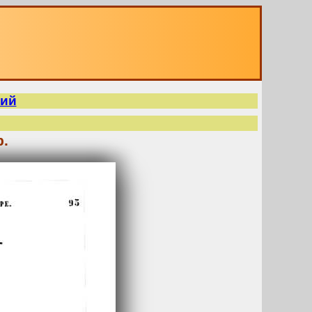
кий
р.