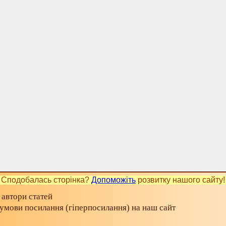
Сподобалась сторінка?
Допоможіть
розвитку нашого сайту!
 автори статей
а умови посилання (гіперпосилання) на наш сайт