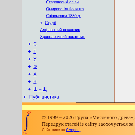
Старочеські співи
Омирова Ільйонянка
Співомовки 1880 р.
+
Студії
Алфавітний покажчик
Хронологічний покажчик
+
С
+
Т
+
У
+
Ф
+
Х
+
Ч
+
Ш – Щ
+
Публіцистика
© 1999 – 2026 Група «Мисленого древа»,
Передрук статей із сайту заохочується з
Сайт живе на
Смереці