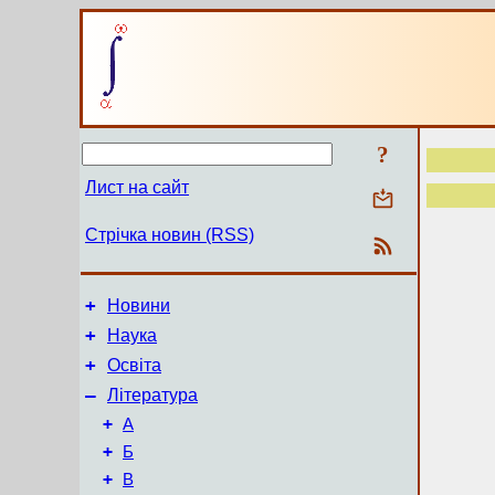
?
Лист на сайт
Стрічка новин (RSS)
+
Новини
+
Наука
+
Освіта
–
Література
+
А
+
Б
+
В