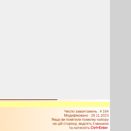
Число завантажень : 4 164
Модифіковано :
29.11.2023
Якщо ви помітили помилку набору
на цiй сторiнцi, видiлiть її мишкою
та натисніть
Ctrl+Enter
.