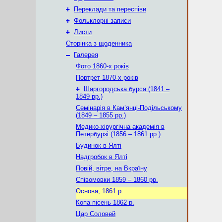
+
Переклади та переспіви
+
Фольклорні записи
+
Листи
Сторінка з щоденника
–
Галерея
Фото 1860-х років
Портрет 1870-х років
+
Шаргородська бурса (1841 –
1849 рр.)
Семінарія в Кам’янці-Подільському
(1849 – 1855 рр.)
Медико-хірургічна академія в
Петербурзі (1856 – 1861 рр.)
Будинок в Ялті
Надгробок в Ялті
Повій, вітре, на Вкраїну
Співомовки 1859 – 1860 рр.
Основа, 1861 р.
Копа пісень 1862 р.
Цар Соловей