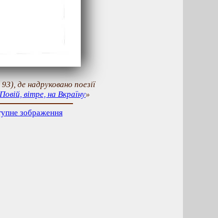
93), де надруковано поезії
Повій, вітре, на Вкраїну
»
тупне зображення