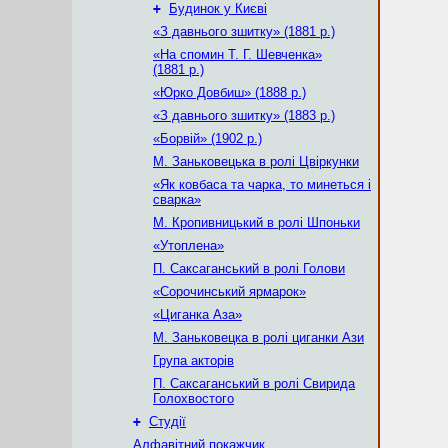
+
Будинок у Києві
«З давнього зшитку» (1881 р.)
«На спомин Т. Г. Шевченка»
(1881 р.)
«Юрко Довбиш» (1888 р.)
«З давнього зшитку» (1883 р.)
«Борвій» (1902 р.)
М. Заньковецька в ролі Цвіркунки
«Як ковбаса та чарка, то минеться і
сварка»
М. Кропивницький в ролі Шпоньки
«Утоплена»
П. Саксаганський в ролі Голови
«Сорочинський ярмарок»
«Циганка Аза»
М. Заньковецка в ролі циганки Ази
Група акторів
П. Саксаганський в ролі Свирида
Голохвостого
+
Студії
Алфавітний покажчик