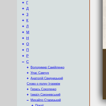
+
Г
+
Д
+
З
+
К
+
Л
+
М
+
Н
+
О
+
П
+
Р
–
С
+
Володимир Самійленко
+
Улас Самчук
+
Анатолій Свидницький
Слово о полку Ігоревім
+
Герась Соколенко
+
Ізмаїл Срезневський
–
Михайло Старицький
+
Поезії