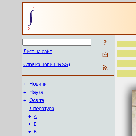
?
Лист на сайт
Стрічка новин (RSS)
+
Новини
+
Наука
+
Освіта
–
Література
+
А
+
Б
+
В