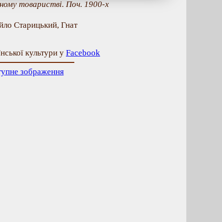
ому товаристві. Поч. 1900-х
айло Старицький, Гнат
їнської культури у
Facebook
тупне зображення