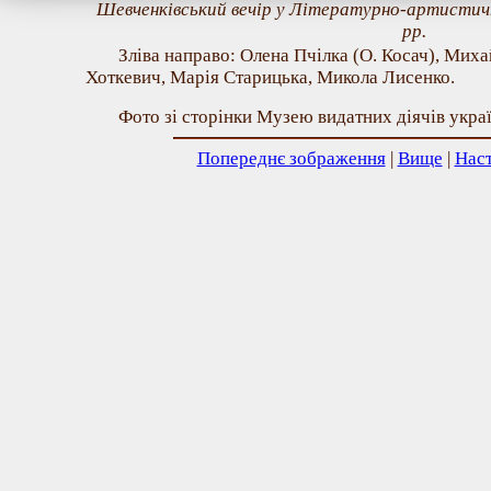
Шевченківський вечір у Літературно-артистичн
рр.
Зліва направо: Олена Пчілка (О. Косач), Мих
Хоткевич, Марія Старицька, Микола Лисенко.
Фото зі сторінки Музею видатних діячів укра
Попереднє зображення
|
Вище
|
Нас