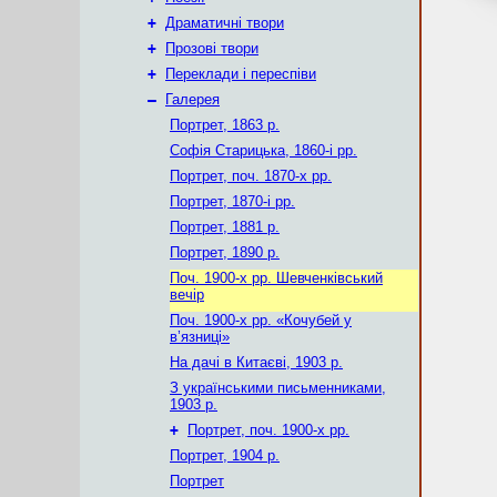
+
Драматичні твори
+
Прозові твори
+
Переклади і переспіви
–
Галерея
Портрет, 1863 р.
Софія Старицька, 1860-і рр.
Портрет, поч. 1870-х рр.
Портрет, 1870-і рр.
Портрет, 1881 р.
Портрет, 1890 р.
Поч. 1900-х рр. Шевченківський
вечір
Поч. 1900-х рр. «Кочубей у
в’язниці»
На дачі в Китаєві, 1903 р.
З українськими письменниками,
1903 р.
+
Портрет, поч. 1900-х рр.
Портрет, 1904 р.
Портрет