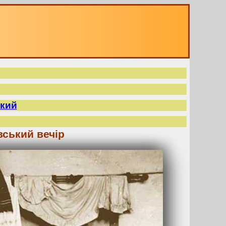
кий
вський вечір