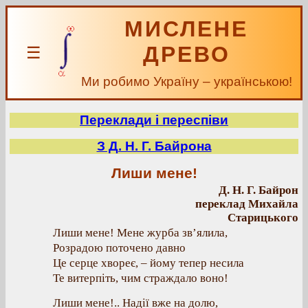
МИСЛЕНЕ
ДРЕВО
☰
Ми робимо Україну – українською!
Переклади і переспіви
З Д. Н. Г. Байрона
Лиши мене!
Д. Н. Г. Байрон
переклад Михайла
Старицького
Лиши мене! Мене журба зв’ялила,
Розрадою поточено давно
Це серце хвореє, – йому тепер несила
Те витерпіть, чим страждало воно!
Лиши мене!.. Надії вже на долю,