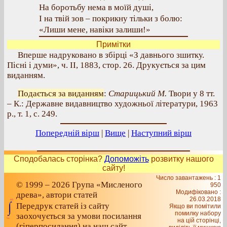
На боротьбу нема в моїй душі,
І на твій зов – покрикну тільки з болю:
«Лиши мене, навіки залиши!»
Примітки
Вперше надруковано в збірці «З давнього зшитку.
Пісні і думи», ч. II, 1883, стор. 26. Друкується за цим
виданням.
Подається за виданням
:
Старицький М.
Твори у 8 тт.
– К.: Державне видавництво художньої літератури, 1963
р., т. 1, с. 249.
Попередній вірш
|
Вище
|
Наступний вірш
Сподобалась сторінка?
Допоможіть
розвитку нашого
сайту!
Число завантажень : 1
© 1999 – 2026 Група «Мисленого
950
Модифіковано :
древа», автори статей
26.03.2018
Передрук статей із сайту
Якщо ви помітили
помилку набору
заохочується за умови посилання
на цiй сторiнцi,
(гіперпосилання) на наш сайт