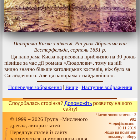
Панорама Києва з півночі. Рисунок Абрагама ван
Вестерфельда, серпень 1651 р.
Ця панорама Києва нарисована приблизно на 30 років
пізніше за час дії романа «Людолови», тому на ній
видно значно більше католицьких костелів, ніж було за
Сагайдачного. Але ця панорама є найдавнішою.
Попереднє зображення
|
Вище
|
Наступне зображення
Сподобалась сторінка?
Допоможіть
розвитку нашого
сайту!
Число завантажень : 3
© 1999 – 2026 Група «Мисленого
982
Модифіковано :
древа», автори статей
10.11.2019
Передрук статей із сайту
Якщо ви помітили
помилку набору
заохочується за умови посилання