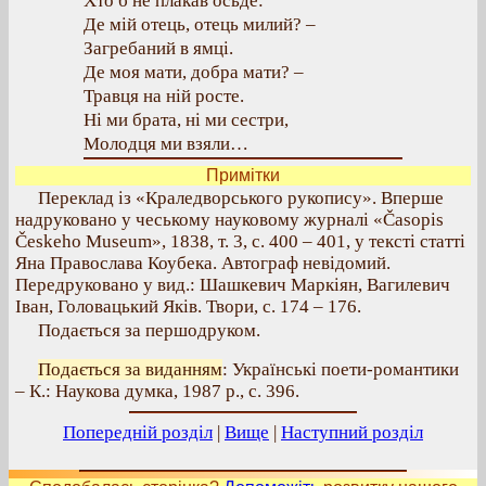
Хто б не плакав осьде:
Де мій отець, отець милий? –
Загребаний в ямці.
Де моя мати, добра мати? –
Травця на ній росте.
Ні ми брата, ні ми сестри,
Молодця ми взяли…
Примітки
Переклад із «Краледворського рукопису». Вперше
надруковано у чеському науковому журналі «Časopis
Českeho Museum», 1838, т. 3, с. 400 – 401, у тексті статті
Яна Православа Коубека. Автограф невідомий.
Передруковано у вид.: Шашкевич Маркіян, Вагилевич
Іван, Головацький Яків. Твори, с. 174 – 176.
Подається за першодруком.
Подається за виданням
: Українські поети-романтики
– К.: Наукова думка, 1987 р., с. 396.
Попередній розділ
|
Вище
|
Наступний розділ