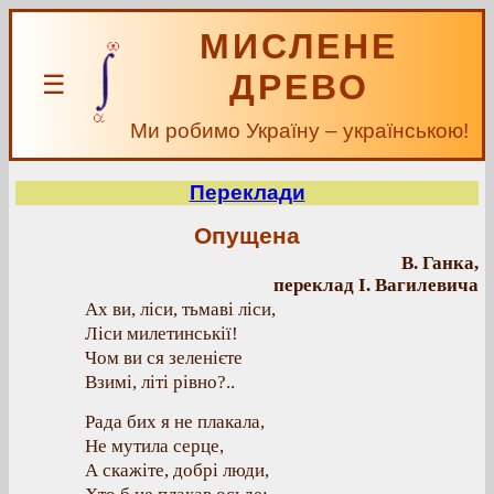
МИСЛЕНЕ
ДРЕВО
☰
Ми робимо Україну – українською!
Переклади
Опущена
В. Ганка,
переклад І. Вагилевича
Ах ви, ліси, тьмаві ліси,
Ліси милетинськії!
Чом ви ся зеленієте
Взимі, літі рівно?..
Рада бих я не плакала,
Не мутила серце,
А скажіте, добрі люди,