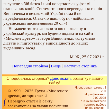
вилучене з бібліотек і нині повертається у формі
сканованих копій. Систематичного перевидання творів
Винниченка в незалежній Україні нема й не
передбачається. Отаке-то щастя бути «найбільшим
українським письменником 20 ст.»!
Не маючи змоги заповнити цю прогалину в
українській культурі, ми будемо подавати на сайті
«Мислене древо» ті твори Винниченка, які зуміємо
дістати й підготувати у відповідності до наших
видавничих засад.
М. Ж., 25.07.2021 р.
Попередня сторінка
|
Вище
|
Наступна сторінка
Сподобалась сторінка?
Допоможіть
розвитку нашого
сайту!
Число завантажень : 3
© 1999 – 2026 Група «Мисленого
205
Модифіковано :
древа», автори статей
9.02.2025
Передрук статей із сайту
Якщо ви помітили
помилку набору
заохочується за умови посилання
на цiй сторiнцi,