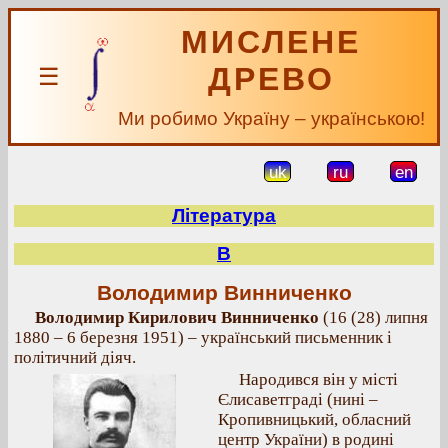
МИСЛЕНЕ
ДРЕВО
☰
Ми робимо Україну – українською!
uk
ru
en
Література
В
Володимир Винниченко
Володимир Кирилович Винниченко
(16 (28) липня
1880 – 6 березня 1951) – український письменник і
політичний діяч.
Народився він у місті
Єлисаветграді (нині –
Кропивницький, обласний
центр України) в родині