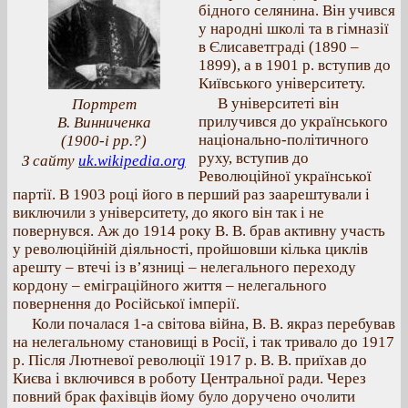
бідного селянина. Він учився
у народні школі та в гімназії
в Єлисаветграді (1890 –
1899), а в 1901 р. вступив до
Київського університету.
В університеті він
Портрет
прилучився до українського
В. Винниченка
національно-політичного
(1900-і рр.?)
руху, вступив до
З сайту
uk.wikipedia.org
Революційної української
партії. В 1903 році його в перший раз заарештували і
виключили з університету, до якого він так і не
повернувся. Аж до 1914 року В. В. брав активну участь
у революційній діяльності, пройшовши кілька циклів
арешту – втечі із в’язниці – нелегального переходу
кордону – еміграційного життя – нелегального
повернення до Російської імперії.
Коли почалася 1-а світова війна, В. В. якраз перебував
на нелегальному становищі в Росії, і так тривало до 1917
р. Після Лютневої революції 1917 р. В. В. приїхав до
Києва і включився в роботу Центральної ради. Через
повний брак фахівців йому було доручено очолити