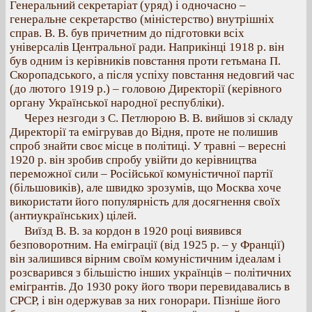
Генеральний секретаріат (уряд) і одночасно –
генеральне секретарство (міністерство) внутрішніх
справ. В. В. був причетним до підготовки всіх
універсалів Центральної ради. Наприкінці 1918 р. він
був одним із керівників повстання проти гетьмана П.
Скоропадського, а після успіху повстання недовгий час
(до лютого 1919 р.) – головою Директорії (керівного
органу Української народної республіки).
Через незгоди з С. Петлюрою В. В. вийшов зі складу
Директорії та емігрував до Відня, проте не полишив
спроб знайти своє місце в політиці. У травні – вересні
1920 р. він зробив спробу увійти до керівництва
переможної сили – Російської комуністичної партії
(більшовиків), але швидко зрозумів, що Москва хоче
використати його популярність для досягнення своїх
(антиукраїнських) цілей.
Виїзд В. В. за кордон в 1920 році виявився
безповоротним. На еміграції (від 1925 р. – у Франції)
він залишився вірним своїм комуністичним ідеалам і
розсварився з більшістю інших українців – політичних
емігрантів. До 1930 року його твори перевидавались в
СРСР, і він одержував за них гонорари. Пізніше його