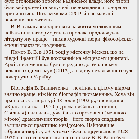
було оголошено ворогом Радянської влади, його твори
були заборонені та вилучені, перевидання й гонорари
припинились. Поза межами СРСР він не мав ані
видавців, ані читачів.
В. В. намагався заробляти на життя малюванням
пейзажів та натюрмортів на продаж, продовжував
літературну працю – писав художні твори, філософсько-
етичні трактати, щоденник.
Помер В. В. в 1951 році у містечку Межен, що на
півдні Франції і був похований на місцевому цвинтарі.
Архів письменника було передано до Української
вільної академії наук (США), а в добу незалежності було
повернуто в Україну.
Біографія В. Винниченка – політика в цілому відома
значно краще, ніж його біографія письменника. Хоча він
працював у літературі 48 років (1902 р., оповідання
«Краса і сила» – 1950 р., роман «Слово за тобою,
Сталіне») і написав дуже багато прозових і (меншою
мірою) драматичних творів – його творча спадщина
залишається практично невідомою. Найповніше
зібрання творів у 23-х томах була надруковано в 1928 –
1930 рр., на середині творчого шляху В. В. Воно було