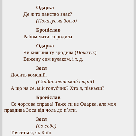
Одарка
Де ж то панство знає?
(Показує на Зосю)
Броніслав
Рабом мати го родила.
Одарка
Чи княгиня ту зродила (
Показує
)
Вижену сим кулаком, і т. д.
Зося
Досить комедій.
(Скидає хлопський стрій)
А що на се, мій голубчик? Хто я, пізнаєш?
Броніслав
Се чортова справа! Таже ти не Одарка, але моя
правдива Зося від чола до п’яти.
Зося
(до себе)
Трясеться, як Каїн.