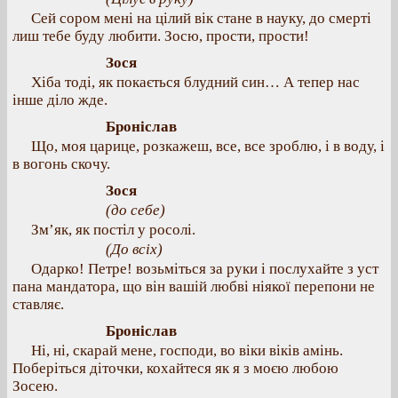
Сей сором мені на цілий вік стане в науку, до смерті
лиш тебе буду любити. Зосю, прости, прости!
Зося
Хіба тоді, як покається блудний син… А тепер нас
інше діло жде.
Броніслав
Що, моя царице, розкажеш, все, все зроблю, і в воду, і
в вогонь скочу.
Зося
(до себе)
Зм’як, як постіл у росолі.
(До всіх)
Одарко! Петре! возьміться за руки і послухайте з уст
пана мандатора, що він вашій любві ніякої перепони не
ставляє.
Броніслав
Ні, ні, скарай мене, господи, во віки віків амінь.
Поберіться діточки, кохайтеся як я з моєю любою
Зосею.