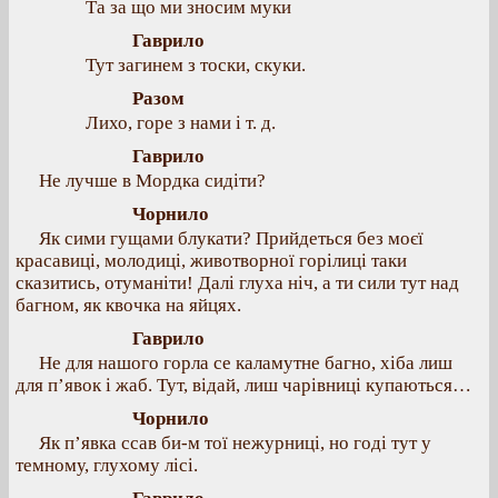
Та за що ми зносим муки
Гаврило
Тут загинем з тоски, скуки.
Разом
Лихо, горе з нами і т. д.
Гаврило
Не лучше в Мордка сидіти?
Чорнило
Як сими гущами блукати? Прийдеться без моєї
красавиці, молодиці, животворної горілиці таки
сказитись, отуманіти! Далі глуха ніч, а ти сили тут над
багном, як квочка на яйцях.
Гаврило
Не для нашого горла се каламутне багно, хіба лиш
для п’явок і жаб. Тут, відай, лиш чарівниці купаються…
Чорнило
Як п’явка ссав би-м тої нежурниці, но годі тут у
темному, глухому лісі.