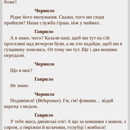
боже!
Чорнило
Рідке його милування. Скажи, чого ми сюди
прийшли? Наша служба гірша, ніж у наймах.
Гаврило
А я знаю, чого? Казали пані, щоб ми тут на сій
прогалині над вечером були, а як хто надійде, щоб ми в
гущавину ховались. От тому ми тут. Ще і два кошики
передали.
Чорнило
Що в них?
Гаврило
Не знаю.
Чорнило
Подивімся! (
Відкриває
). Гм, гм! фляшки… відай
варена з медом.
Гаврило
У тебе якісь дяківські очі! А що за книшики з маком, з
сиром, а пиріжки й колачики, голубці і ковбаси!