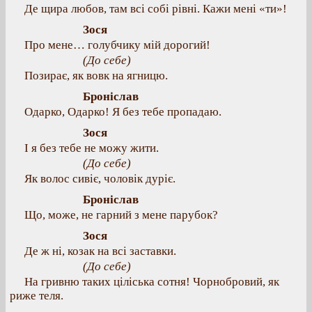
Де щира любов, там всі собі рівні. Кажи мені «ти»!
Зося
Про мене… голубчику мій дорогий!
(До себе)
Позирає, як вовк на ягницю.
Броніслав
Одарко, Одарко! Я без тебе пропадаю.
Зося
І я без тебе не можу жити.
(До себе)
Як волос сивіє, чоловік дуріє.
Броніслав
Що, може, не гарний з мене парубок?
Зося
Де ж ні, козак на всі заставки.
(До себе)
На гривню таких ціліська сотня! Чорнобровий, як
риже теля.