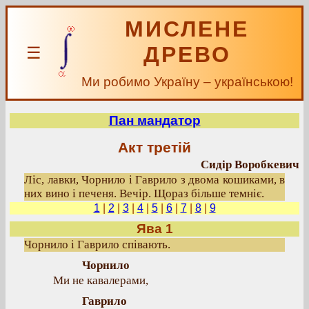
МИСЛЕНЕ
ДРЕВО
☰
Ми робимо Україну – українською!
Пан мандатор
Акт третій
Сидір Воробкевич
Ліс, лавки, Чорнило і Гаврило з двома кошиками, в
них вино і печеня. Вечір. Щораз більше темніє.
1
|
2
|
3
|
4
|
5
|
6
|
7
|
8
|
9
Ява 1
Чорнило і Гаврило співають.
Чорнило
Ми не кавалерами,
Гаврило