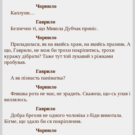
Чорнило
Каплуни…
Гаврило
Безпечно ті, що Микола Дубчак приніс.
Чорнило
Приладилася, як на якийсь храм, на якийсь празник. А
що, Гаврило, не мож би трохи покріпитись, трохи
куражу дібрати? Таже тут той лукавий з ріжками
пробував.
Гаврило
А як пізнасть паніматка?
Чорнило
Фляшка рота не має, не зрадить. Скажеш, що-сь упав і
виллялось.
Гаврило
Добра брехня не одного чоловіка з біди вимотала.
Бігме, що здало би ся покріплення.
Чорнило