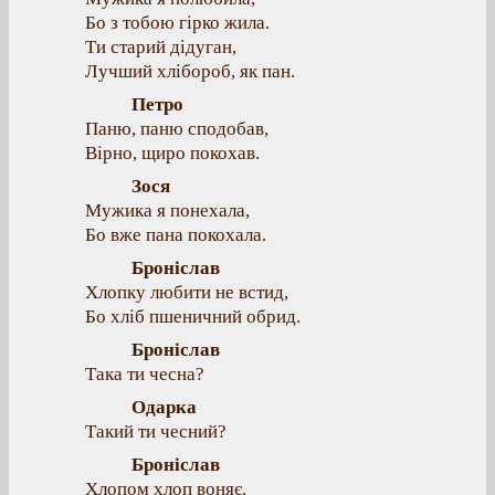
Бо з тобою гірко жила.
Ти старий дідуган,
Лучший хлібороб, як пан.
Петро
Паню, паню сподобав,
Вірно, щиро покохав.
Зося
Мужика я понехала,
Бо вже пана покохала.
Броніслав
Хлопку любити не встид,
Бо хліб пшеничний обрид.
Броніслав
Така ти чесна?
Одарка
Такий ти чесний?
Броніслав
Хлопом хлоп воняє.