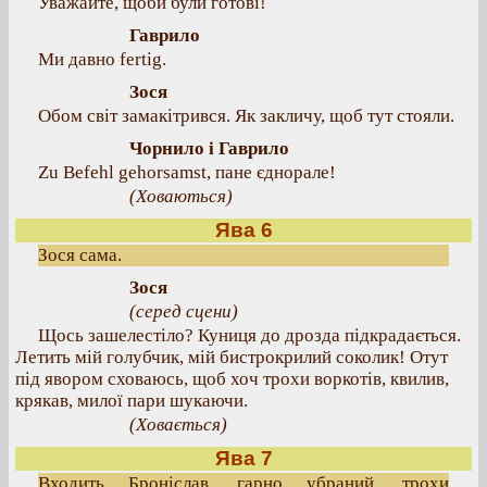
Уважайте, щоби були готові!
Гаврило
Ми давно fertig.
Зося
Обом світ замакітрився. Як закличу, щоб тут стояли.
Чорнило і Гаврило
Zu Befehl gehorsamst, пане єднорале!
(Ховаються)
Ява 6
Зося сама.
Зося
(серед сцени)
Щось зашелестіло? Куниця до дрозда підкрадається.
Летить мій голубчик, мій бистрокрилий соколик! Отут
під явором сховаюсь, щоб хоч трохи воркотів, квилив,
крякав, милої пари шукаючи.
(Ховається)
Ява 7
Входить Броніслав, гарно убраний, трохи