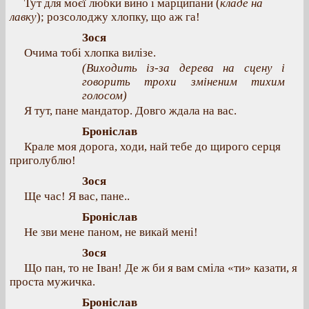
Тут для моєї любки вино і марципани (
кладе на
лавку
); розсолоджу хлопку, що аж га!
Зося
Очима тобі хлопка вилізе.
(Виходить із-за дерева на сцену і
говорить трохи зміненим тихим
голосом)
Я тут, пане мандатор. Довго ждала на вас.
Броніслав
Крале моя дорога, ходи, най тебе до щирого серця
приголублю!
Зося
Ще час! Я вас, пане..
Броніслав
Не зви мене паном, не викай мені!
Зося
Що пан, то не Іван! Де ж би я вам сміла «ти» казати, я
проста мужичка.
Броніслав