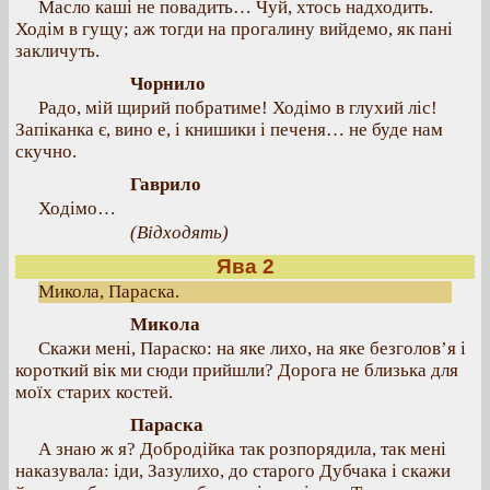
Масло каші не повадить… Чуй, хтось надходить.
Ходім в гущу; аж тогди на прогалину вийдемо, як пані
закличуть.
Чорнило
Радо, мій щирий побратиме! Ходімо в глухий ліс!
Запіканка є, вино е, і книшики і печеня… не буде нам
скучно.
Гаврило
Ходімо…
(Відходять)
Ява 2
Микола, Параска.
Микола
Скажи мені, Параско: на яке лихо, на яке безголов’я і
короткий вік ми сюди прийшли? Дорога не близька для
моїх старих костей.
Параска
А знаю ж я? Добродійка так розпорядила, так мені
наказувала: іди, Зазулихо, до старого Дубчака і скажи