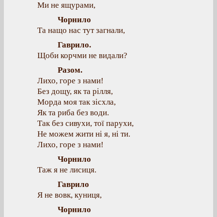
Ми не ящурами,
Чорнило
Та нащо нас тут загнали,
Гаврило.
Щоби корчми не видали?
Разом.
Лихо, горе з нами!
Без дощу, як та рілля,
Морда моя так зісхла,
Як та риба без води.
Так без сивухи, тої парухи,
Не можем жити ні я, ні ти.
Лихо, горе з нами!
Чорнило
Таж я не лисиця.
Гаврило
Я не вовк, куниця,
Чорнило