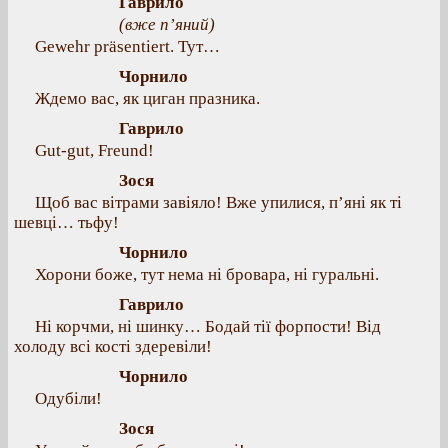
Гаврило
(вже п’яний)
Gewehr präsentiert. Тут…
Чорнило
Ждемо вас, як циган празника.
Гаврило
Gut-gut, Freund!
Зося
Щоб вас вітрами завіяло! Вже упилися, п’яні як ті
шевці… тьфу!
Чорнило
Хорони боже, тут нема ні бровара, ні гуральні.
Гаврило
Ні корчми, ні шинку… Бодай тії форпости! Від
холоду всі кості здеревіли!
Чорнило
Одубіли!
Зося