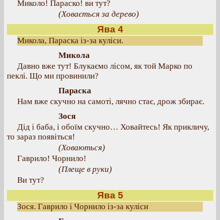
Миколо! Параско! ви тут?
(Ховається за дерево)
Ява 4
Микола, Параска із-за куліси.
Микола
Давно вже тут! Блукаємо лісом, як той Марко по
пеклі. Що ми провинили?
Параска
Нам вже скучно на самоті, лячно стає, дрож збирає.
Зося
Дід і баба, і обоїм скучно… Ховайтесь! Як прикличу,
то зараз появіться!
(Ховаються)
Гаврило! Чорнило!
(Плеще в руки)
Ви тут?
Ява 5
Зося. Гаврило і Чорнило із-за куліси