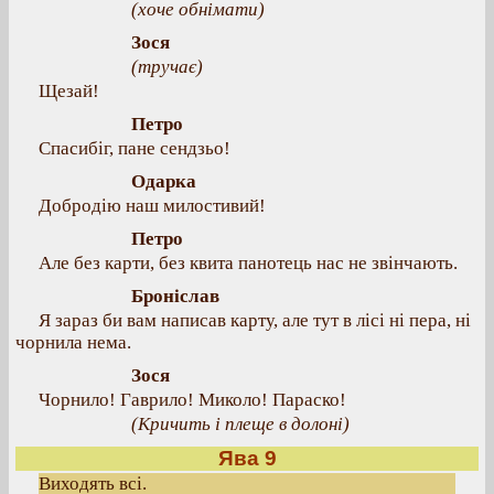
(хоче обнімати)
Зося
(тручає)
Щезай!
Петро
Спасибіг, пане сендзьо!
Одарка
Добродію наш милостивий!
Петро
Але без карти, без квита панотець нас не звінчають.
Броніслав
Я зараз би вам написав карту, але тут в лісі ні пера, ні
чорнила нема.
Зося
Чорнило! Гаврило! Миколо! Параско!
(Кричить і плеще в долоні)
Ява 9
Виходять всі.