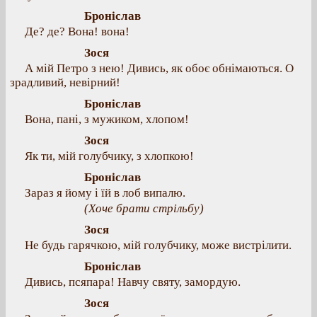
Броніслав
Де? де? Вона! вона!
Зося
А мій Петро з нею! Дивись, як обоє обнімаються. О
зрадливий, невірний!
Броніслав
Вона, пані, з мужиком, хлопом!
Зося
Як ти, мій голубчику, з хлопкою!
Броніслав
Зараз я йому і їй в лоб випалю.
(Хоче брати стрільбу)
Зося
Не будь гарячкою, мій голубчику, може вистрілити.
Броніслав
Дивись, псяпара! Навчу святу, замордую.
Зося