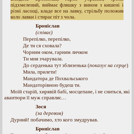
підхмелений, виймає фляшку з вином з кишені і
різні ласощі, кладе все на лавку, стрільбу положив
коло лавки і стирає піт з чола.
Броніслав
(співає)
Перепілко, перепілко,
Де ти ся сховала?
Чорним оком, гарним личком
Ти мня зчарувала.
До серденька тут зблизенька (
показує на серце
)
Мила, прилети!
Мандатора де Похвальського
Мандаторівною будеш ти.
Моїй старій, хирявій бабі, мосцепане, і не сниться, які
авантюри її муж справляє…
Зося
(за деревом)
Дурний! побачимо, хто кого змудрував.
Броніслав