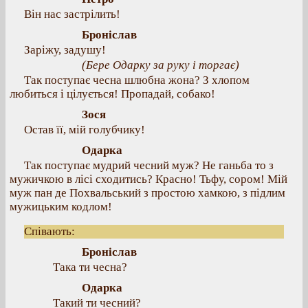
Він нас застрілить!
Броніслав
Заріжу, задушу!
(Бере Одарку за руку і торгає)
Так поступає чесна шлюбна жона? З хлопом
любиться і цілується! Пропадай, собако!
Зося
Остав її, мій голубчику!
Одарка
Так поступає мудрий чесний муж? Не ганьба то з
мужичкою в лісі сходитись? Красно! Тьфу, сором! Мій
муж пан де Похвальський з простою хамкою, з підлим
мужицьким кодлом!
Співають:
Броніслав
Така ти чесна?
Одарка
Такий ти чесний?