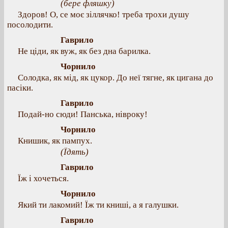
(бере фляшку)
Здоров! О, се моє зіллячко! треба трохи душу
посолодити.
Гаврило
Не ціди, як вуж, як без дна барилка.
Чорнило
Солодка, як мід, як цукор. До неї тягне, як цигана до
пасіки.
Гаврило
Подай-но сюди! Панська, нівроку!
Чорнило
Книшик, як пампух.
(Їдять)
Гаврило
Їж і хочеться.
Чорнило
Який ти лакомий! Їж ти книші, а я галушки.
Гаврило