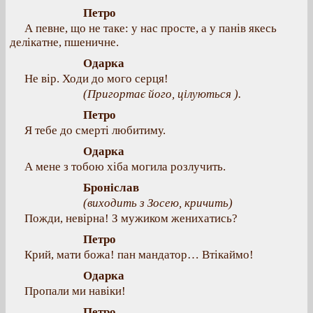
Петро
А певне, що не таке: у нас просте, а у панів якесь
делікатне, пшеничне.
Одарка
Не вір. Ходи до мого серця!
(Пригортає його, цілуються ).
Петро
Я тебе до смерті любитиму.
Одарка
А мене з тобою хіба могила розлучить.
Броніслав
(виходить з Зосею, кричить)
Пожди, невірна! З мужиком женихатись?
Петро
Крий, мати божа! пан мандатор… Втікаймо!
Одарка
Пропали ми навіки!
Петро