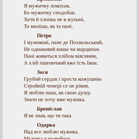
Я мужичку покохав,
Бо мужичку сподобав.
Хотя й хлопка не в жупані,
То миліша, як та пані.
Петро
І мужикові, пане де Похвальський,
Не однаковий книш чи марципан.
Пані живиться хлібом вівсяним,
А хліб пшеничний вже їсть Іван.
Зося
Грубий сердак і проста кожушина
Стройній чемері се не рівня,
Я люблю пана, як свою душу,
Знати не хочу вже мужика.
Броніслав
Я не знав, що ти така.
Одарка
Над все люблю мужика.
Мужика я полюбила,