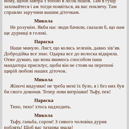
йому, щоби завтра з тобою в лісок пішов. Там в гущу
заховайтеся і аж тогди появіться, як вас покличу. Там
справлю заручини вашим діточкам.
Микола
Не розумію. Якби нас люди бачили, сказали б, що нам
ще дурниці в голові.
Параска
Наше минуло. Лист, що колись зеленів, давно зів’яв.
Добродійка все знає. Одарка все до волоска відкрила.
Отже думаю, що вона якимось способом пана
мандатора присилує, щоби він не стояв на перепоні
щирій любові наших діточок.
Микола
Жіночі видумки! не треба мені їх було, я і без них був
би свого доконав. Тепер лови витрішки! Тьфу, пек!
Параска
Тихо, тихо! хтось надходить.
Микола
Тьфу, ганьба, сором! З сивого чоловіка дурня
роблять! Щоб вас татарва знала!