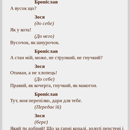
Броніслав
А вусок що?
Зося
(до себе)
Як у кота!
(До него)
Вусочок, як шнурочок.
Броніслав
А стан мій, може, не стрункий, не гнучкий?
Зося
Отаман, а не хлопець!
(До себе)
Правий, як кочерга, гнучкий, як макогон.
Броніслав
Тут, моя перепілко, дари для тебе.
(Передає їй)
Зося
(бере)
Який ти добрий! Що за гарні коралі, золоті перстені і