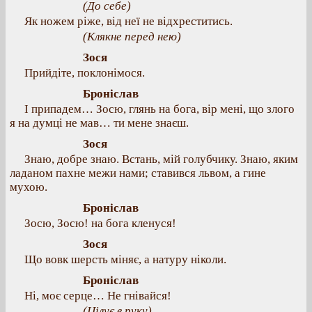
(До себе)
Як ножем ріже, від неї не відхреститись.
(Клякне перед нею)
Зося
Прийдіте, поклонімося.
Броніслав
І припадем… Зосю, глянь на бога, вір мені, що злого
я на думці не мав… ти мене знаєш.
Зося
Знаю, добре знаю. Встань, мій голубчику. Знаю, яким
ладаном пахне межи нами; ставився львом, а гине
мухою.
Броніслав
Зосю, Зосю! на бога кленуся!
Зося
Що вовк шерсть міняє, а натуру ніколи.
Броніслав
Ні, моє серце… Не гнівайся!
(Цілує в руку)