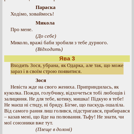
Параска
Ходімо, ховаймось!
Микола
Про мене.
(До себе)
Миколо, вражі баби зробили з тебе дурного.
(Відходить)
Ява 3
Входить Зося, убрана, як Одарка, але так, що може
зараз і в своїм строю появитися.
Зося
Невіста жде на свого жениха. Приприндилась, як
куколка. Пожди, голубчику, відхочеться тобі любощів і
залицяння. Не для тебе, котику, мишка! Підкую я тебе!
Не маєш ні стиду, ні бриду. Бігме, що паскудь ошаліла.
Від самого рання лиш голився, підстригався, прибирався
– казав мені, що йде на полювання. Тьфу! Не знати, чи
мої союзники вже тут.
(Плеще в долоні)