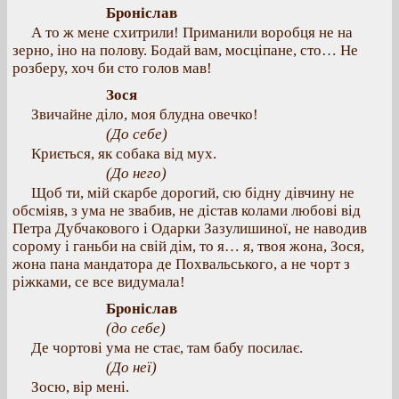
Броніслав
А то ж мене схитрили! Приманили воробця не на
зерно, іно на полову. Бодай вам, мосціпане, сто… Не
розберу, хоч би сто голов мав!
Зося
Звичайне діло, моя блудна овечко!
(До себе)
Криється, як собака від мух.
(До него)
Щоб ти, мій скарбе дорогий, сю бідну дівчину не
обсміяв, з ума не звабив, не дістав колами любові від
Петра Дубчакового і Одарки Зазулишиної, не наводив
сорому і ганьби на свій дім, то я… я, твоя жона, Зося,
жона пана мандатора де Похвальського, а не чорт з
ріжками, се все видумала!
Броніслав
(до себе)
Де чортові ума не стає, там бабу посилає.
(До неї)
Зосю, вір мені.