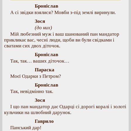
Броніслав
А сі звідки взялися? Мовби з-під землі виринули.
Зося
(до них)
Мій любезний муж і ваш шанований пан мандатор
прикликає вас, чесні люди, щоби ви були свідками і
сватами сих двох діточок.
Броніслав
Так, так… ваших діточок…
Параска
Моєї Одарки з Петром?
Броніслав
Так, невідмінно так.
Зося
І що пан мандатор дає Одарці сі дорогі коралі і золоті
кульчики на шлюбний дарунок.
Гаврило
Панський дар!