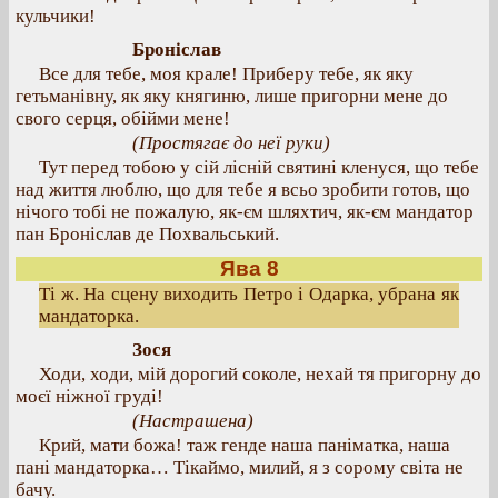
кульчики!
Броніслав
Все для тебе, моя крале! Приберу тебе, як яку
гетьманівну, як яку княгиню, лише пригорни мене до
свого серця, обійми мене!
(Простягає до неї руки)
Тут перед тобою у сій лісній святині кленуся, що тебе
над життя люблю, що для тебе я всьо зробити готов, що
нічого тобі не пожалую, як-єм шляхтич, як-єм мандатор
пан Броніслав де Похвальський.
Ява 8
Ті ж. На сцену виходить Петро і Одарка, убрана як
мандаторка.
Зося
Ходи, ходи, мій дорогий соколе, нехай тя пригорну до
моєї ніжної груді!
(Настрашена)
Крий, мати божа! таж генде наша паніматка, наша
пані мандаторка… Тікаймо, милий, я з сорому світа не
бачу.