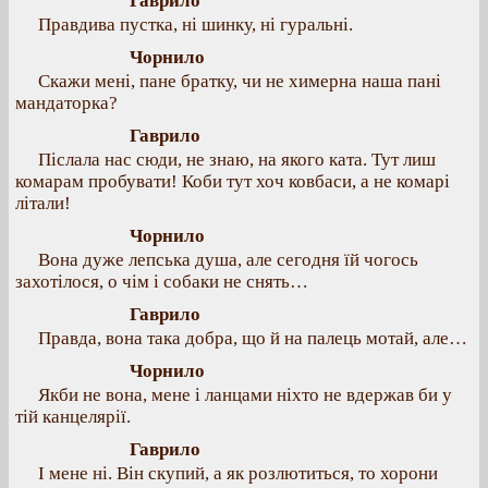
Гаврило
Правдива пустка, ні шинку, ні гуральні.
Чорнило
Скажи мені, пане братку, чи не химерна наша пані
мандаторка?
Гаврило
Післала нас сюди, не знаю, на якого ката. Тут лиш
комарам пробувати! Коби тут хоч ковбаси, а не комарі
літали!
Чорнило
Вона дуже лепська душа, але сегодня їй чогось
захотілося, о чім і собаки не снять…
Гаврило
Правда, вона така добра, що й на палець мотай, але…
Чорнило
Якби не вона, мене і ланцами ніхто не вдержав би у
тій канцелярії.
Гаврило
І мене ні. Він скупий, а як розлютиться, то хорони