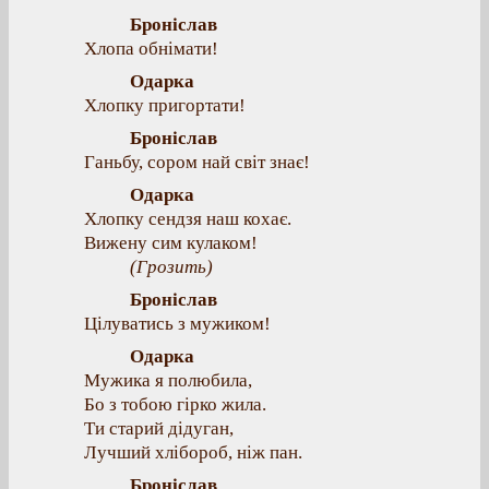
Броніслав
Хлопа обнімати!
Одарка
Хлопку пригортати!
Броніслав
Ганьбу, сором най світ знає!
Одарка
Хлопку сендзя наш кохає.
Вижену сим кулаком!
(Грозить)
Броніслав
Цілуватись з мужиком!
Одарка
Мужика я полюбила,
Бо з тобою гірко жила.
Ти старий дідуган,
Лучший хлібороб, ніж пан.
Броніслав