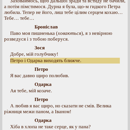
Заховаймось, щоб дальшої зради та встиду не бачили,
а потім пімстимося. Дурна я була, що-м гидкого Петра
любила. Тепер не його, лиш тебе цілим серцем кохаю…
Тебе… тебе…
Броніслав
Паво моя пишненька (
ховаються
), я з невірною
розведуся і з тобою поберуся.
Зося
Добре, мій голубчику!
Петро і Одарка виходять ближче.
Петро
Я вас давно щиро полюбив.
Одарка
Ая тебе, мій козаче.
Петро
А любив я вас щиро, но сказати не смів. Велика
ріжниця межи паном, а Іваном!
Одарка
Хіба в хлопа не таке серце, як у пана?