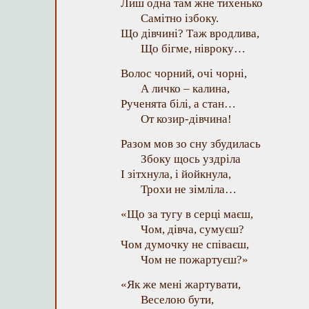
Лиш одна там жне тихенько
Самітно ізбоку.
Що дівчині? Таж вродлива,
Що бігме, нівроку…
Волос чорний, очі чорні,
А личко – калина,
Рученята білі, а стан…
От козир-дівчина!
Разом мов зо сну збудилась
Збоку щось уздріла
І зітхнула, і йойкнула,
Трохи не зімліла…
«Що за тугу в серці маєш,
Чом, дівча, сумуєш?
Чом думочку не співаєш,
Чом не пожартуєш?»
«Як же мені жартувати,
Веселою бути,