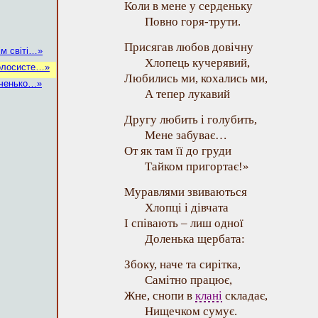
Коли в мене у серденьку
Повно горя-трути.
Присягав любов довічну
ім світі…»
Хлопець кучерявий,
колосисте…»
Любились ми, кохались ми,
иченько…»
А тепер лукавий
Другу любить і голубить,
Мене забуває…
От як там її до груди
Тайком пригортає!»
Муравлями звиваються
Хлопці і дівчата
І співають – лиш одної
Доленька щербата:
Збоку, наче та сирітка,
Самітно працює,
Жне, снопи в
клані
складає,
Нищечком сумує.