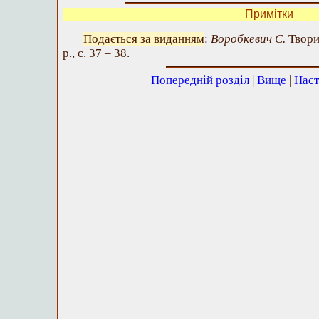
Примітки
Подається за виданням
:
Воробкевич С.
Твори
р., с. 37 – 38.
Попередній розділ
|
Вище
|
Наст