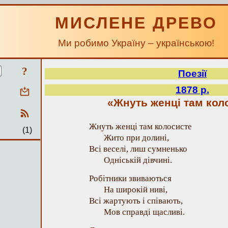
МИСЛЕНЕ ДРЕВО
Ми робимо Україну – українською!
?
Поезії
1878 р.
«Жнуть женці там ко
Жнуть женці там колосисте
(1)
Жито при долині,
Всі веселі, лиш сумненько
Одніській дівчині.
Робітники звиваються
На широкій ниві,
Всі жартують і співають,
Мов справді щасливі.