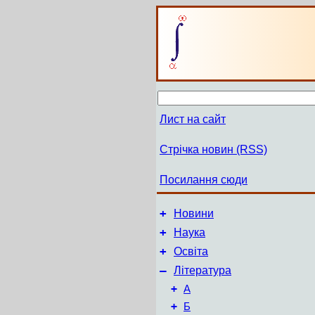
Лист на сайт
Стрічка новин (RSS)
Посилання сюди
+
Новини
+
Наука
+
Освіта
–
Література
+
А
+
Б