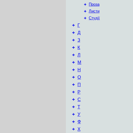
+
Проза
+
Листи
+
Студії
+
Г
+
Д
+
З
+
К
+
Л
+
М
+
Н
+
О
+
П
+
Р
+
С
+
Т
+
У
+
Ф
+
Х