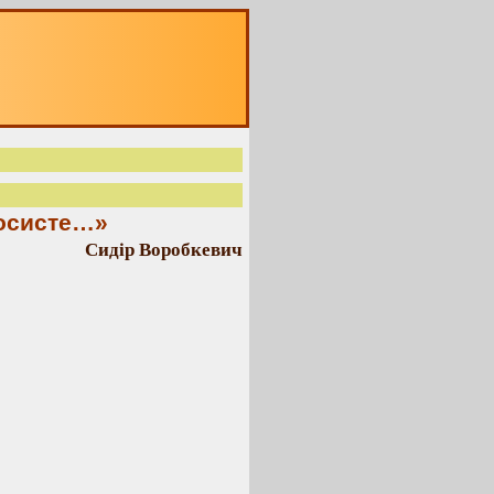
лосисте…»
Сидір Воробкевич