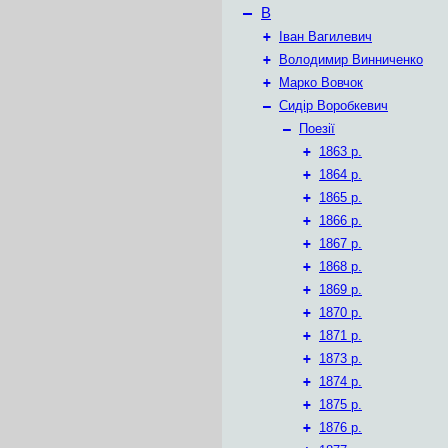
–
В
+
Іван Вагилевич
+
Володимир Винниченко
+
Марко Вовчок
–
Сидір Воробкевич
–
Поезії
+
1863 р.
+
1864 р.
+
1865 р.
+
1866 р.
+
1867 р.
+
1868 р.
+
1869 р.
+
1870 р.
+
1871 р.
+
1873 р.
+
1874 р.
+
1875 р.
+
1876 р.