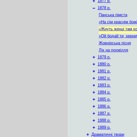
+
1877 р.
–
1878 р.
Панська пімста
«На сім краснім бож
«Жнуть женці там 
«Ой бодай ти, керн
Жовнірська пісня
Лік на похмілля
+
1879 р.
+
1880 р.
+
1881 р.
+
1882 р.
+
1883 р.
+
1884 р.
+
1885 р.
+
1886 р.
+
1887 р.
+
1888 р.
+
1889 р.
+
Драматичні твори