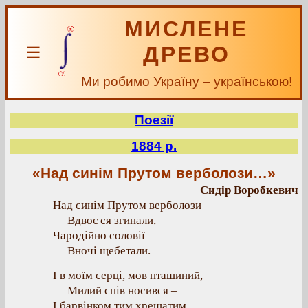
МИСЛЕНЕ
ДРЕВО
☰
Ми робимо Україну – українською!
Поезії
1884 р.
«Над синім Прутом верболози…»
Сидір Воробкевич
Над синім Прутом верболози
Вдвоє ся згинали,
Чародійно соловії
Вночі щебетали.
І в моїм серці, мов пташиний,
Милий спів носився –
І барвінком тим хрещатим