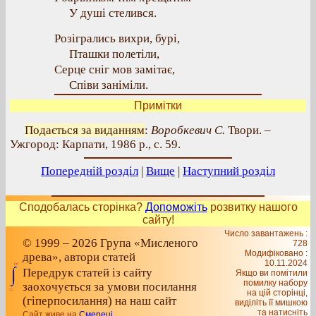
У душі стелився.
Розігрались вихри, бурі,
Пташки полетіли,
Серце сніг мов замітає,
Співи заніміли.
Примітки
Подається за виданням
:
Воробкевич С.
Твори. –
Ужгород: Карпати, 1986 р., с. 59.
Попередній розділ
|
Вище
|
Наступний розділ
Сподобалась сторінка?
Допоможіть
розвитку нашого
сайту!
Число завантажень :
© 1999 – 2026 Група «Мисленого
728
Модифіковано :
древа», автори статей
10.11.2024
Передрук статей із сайту
Якщо ви помітили
помилку набору
заохочується за умови посилання
на цiй сторiнцi,
(гіперпосилання) на наш сайт
видiлiть її мишкою
та натисніть
Сайт живе на
Смереці