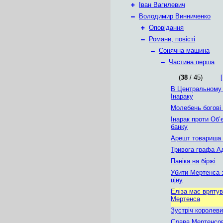
+
Іван Вагилевич
–
Володимир Винниченко
+
Оповідання
–
Романи, повісті
–
Сонячна машина
–
Частина перша
(
38
/ 45)
[
В Центральному
Інараку
Молебень богові
Інарак проти Об’
банку
Арешт товариша 
Тривога графа 
Паніка на біржі
Убити Мертенса 
ціну
Еліза має вряту
Мертенса
Зустріч королеви
Слава Мертенсов