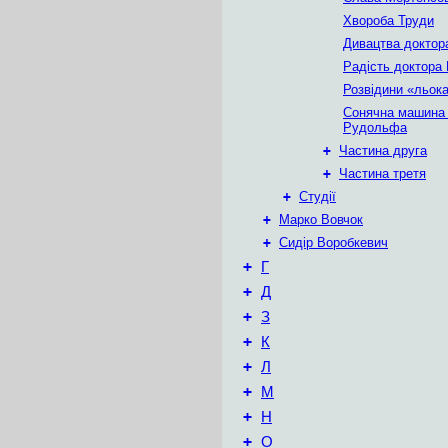
Хвороба Труди
Дивацтва докто
Радість доктора
Розвідини «льок
Сонячна машина
Рудольфа
+
Частина друга
+
Частина третя
+
Студії
+
Марко Вовчок
+
Сидір Воробкевич
+
Г
+
Д
+
З
+
К
+
Л
+
М
+
Н
+
О