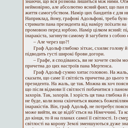
знаючи, що вся розмова лишиться між ними. Отже,
неймовірно, але абсолютно ясний факт, що пан п
життя самогубством. Намір цих бандитів є для н
Наприклад, йому, графові Адольфові, треба було
стримати пана президента від наміру поїхати на
промовою перед юрбою. Намір цілком ясний: під
інаракіста, загинути самому й загубити з собою 
– Але через що?!
Граф Адольф глибоко зітхає, схиляє голову 
підводить густі широкі брови догори.
– Графе, я сподіваюсь, ви не хочете своїм м
причетна до цих настроїв пана Мертенса.
Граф Адольф сумно хитає головою. На жаль,
сказати, що саме її світлість причетна до цього 
президента. На жаль, це так. Можна як хоч поясни
що після відмови її світлості побачитися з пан
захорів. Так, захорів. І хорість ця така глибока 
не буде, коли вона скінчиться якимсь божевіллям
інаракістів. Він, граф Адольф, не потребує поясня
може вийти, як це відіб’ється на Німеччині. Та 
до кінця, то й на планах самої її світлості. Із с
світлості на корону Землі зменшуються дуже зна