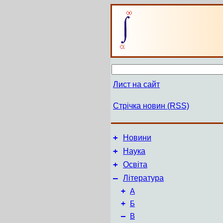
Лист на сайт
Стрічка новин (RSS)
+
Новини
+
Наука
+
Освіта
–
Література
+
А
+
Б
–
В