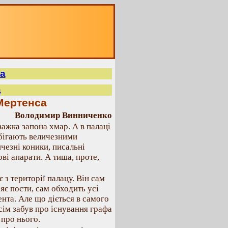
а
а
Мертенса
Володимир Винниченко
ажка запона хмар. А в палаці
 бігають величезними
чезні коники, писальні
і апарати. А тиша, проте,
з території палацу. Він сам
яє пости, сам обходить усі
нта. Але що діється в самого
всім забув про існування графа
 про нього.