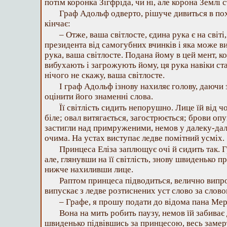
потім коронка Зігфріда, чи ні, але корона Землі
Граф Адольф одверто, рішуче дивиться в по
кінчає:
– Отже, ваша світлосте, єдина рука є на світ
президента від самогубних вчинків і яка може в
рука, ваша світлосте. Подана йому в цей мент, к
вибухають і загрожують йому, ця рука навіки ст
нічого не скажу, ваша світлосте.
І граф Адольф ізнову нахиляє голову, даючи з
оцінити його знаменні слова.
Її світлість сидить непорушно. Лице їй від ч
біле; овал витягається, загострюється; брови 
застигли над примруженими, немов у далеку-да
очима. На устах виступає ледве помітний усміх.
Принцеса Еліза заплющує очі й сидить так. 
але, глянувши на її світлість, знову швиденько п
нижче нахиливши лице.
Раптом принцеса підводиться, велично випро
випускає з ледве розтиснених уст слово за слово
– Графе, я прошу подати до відома пана М
Вона на мить робить паузу, немов їй забиває 
швиденько підвівшись за принцесою, весь замерт