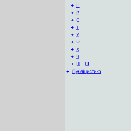
+
П
+
Р
+
С
+
Т
+
У
+
Ф
+
Х
+
Ч
+
Ш – Щ
+
Публіцистика