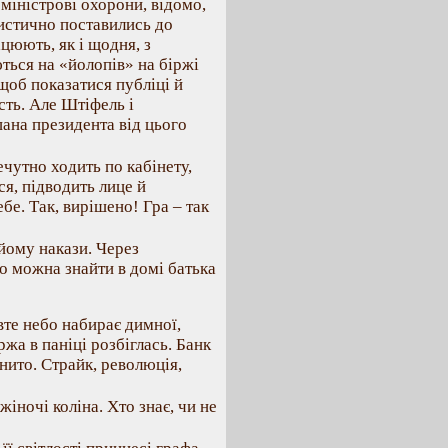
 міністрові охорони, відомо,
ристично поставились до
ацюють, як і щодня, з
ться на «йолопів» на біржі
 щоб показатися публіці й
сть. Але Штіфель і
пана президента від цього
чутно ходить по кабінету,
ся, підводить лице й
е. Так, вирішено! Гра – так
 йому накази. Через
о можна знайти в домі батька
те небо набирає димної,
ржа в паніці розбіглась. Банк
нито. Страйк, революція,
іночі коліна. Хто знає, чи не