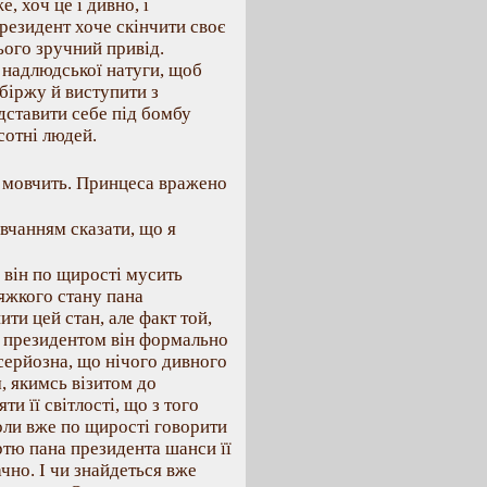
 хоч це і дивно, і
резидент хоче скінчити своє
ього зручний привід.
 надлюдської натуги, щоб
 біржу й виступити з
ставити себе під бомбу
сотні людей.
й мовчить. Принцеса вражено
овчанням сказати, що я
 він по щирості мусить
тяжкого стану пана
ти цей стан, але факт той,
ом президентом він формально
й серйозна, що нічого дивного
, якимсь візитом до
ти її світлості, що з того
коли вже по щирості говорити
мертю пана президента шанси її
чно. І чи знайдеться вже