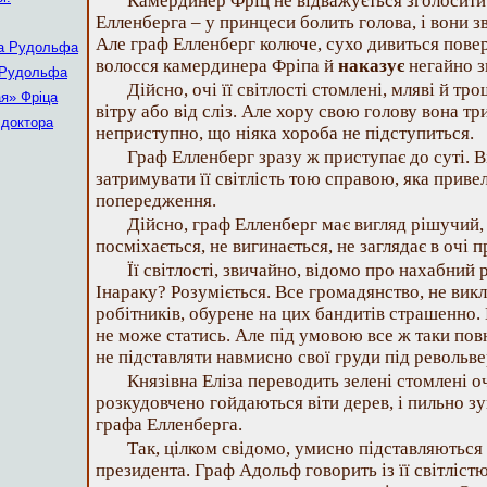
Камердинер Фріц не відважується зголосити ї
Елленберга – у принцеси болить голова, і вони зв
Але граф Елленберг колюче, сухо дивиться повер
ра Рудольфа
волосся камердинера Фріпа й
наказує
негайно зг
 Рудольфа
Дійсно, очі її світлості стомлені, мляві й тр
ая» Фріца
вітру або від сліз. Але хору свою голову вона тр
 доктора
неприступно, що ніяка хороба не підступиться.
Граф Елленберг зразу ж приступає до суті. Ві
затримувати її світлість тою справою, яка приве
попередження.
Дійсно, граф Елленберг має вигляд рішучий,
посміхається, не вигинається, не заглядає в очі п
Її світлості, звичайно, відомо про нахабни
Інараку? Розуміється. Все громадянство, не викл
робітників, обурене на цих бандитів страшенно.
не може статись. Але під умовою все ж таки пов
не підставляти навмисно свої груди під револьве
Князівна Еліза переводить зелені стомлені оч
розкудовчено гойдаються віти дерев, і пильно зу
графа Елленберга.
Так, цілком свідомо, умисно підставляються
президента. Граф Адольф говорить із її світліст