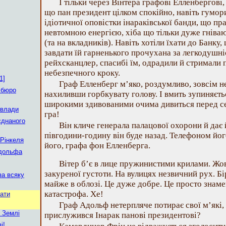
І тільки через Вінтера графові Елленбергові,
що пан президент цілком спокійно, навіть гумо
ідіотичної оповістки інараківської банди, що пр
невтомною енергією, хіба що тільки дуже гніваю
(та на вкладників). Навіть хотіли їхати до Банку,
завдати їй гарненького прочухана за легкодушні
рейхсканцлер, спасибі їм, одрадили й стримали 
небезпечного кроку.
1]
Граф Елленберг м’яко, роздумливо, зовсім не
 бюро
нахиливши горбкувату голову. І вмить зупиняєть
широкими здивованими очима дивиться перед себ
 влади
гра!
єднаного
Він кличе генерала палацової охорони й дає
півгодини-годину він буде назад. Телефоном йог
Рінкеля
його, графа фон Елленберга.
Адольфа
Вітер б’є в лице пружинистими крилами. Жов
закуреної густоти. На вулицях незвичний рух. Бі
за всяку
майже в облозі. Це дуже добре. Це просто знаме
катастрофа. Хе!
вати
Граф Адольф нетерпляче потирає свої м’які, ж
 Землі
прислужився Інарак панові президентові?
і!