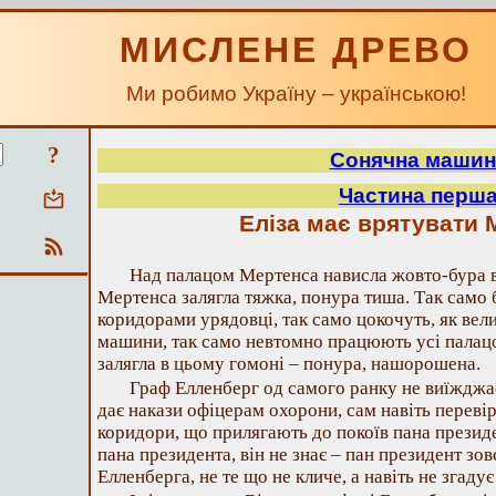
МИСЛЕНЕ ДРЕВО
Ми робимо Україну – українською!
?
Сонячна машин
Частина перш
Еліза має врятувати 
Над палацом Мертенса нависла жовто-бура в
Мертенса залягла тяжка, понура тиша. Так само
коридорами урядовці, так само цокочуть, як вели
машини, так само невтомно працюють усі палацов
залягла в цьому гомоні – понура, нашорошена.
Граф Елленберг од самого ранку не виїжджає 
дає накази офіцерам охорони, сам навіть перевір
коридори, що прилягають до покоїв пана президе
пана президента, він не знає – пан президент зо
Елленберга, не те що не кличе, а навіть не згадує