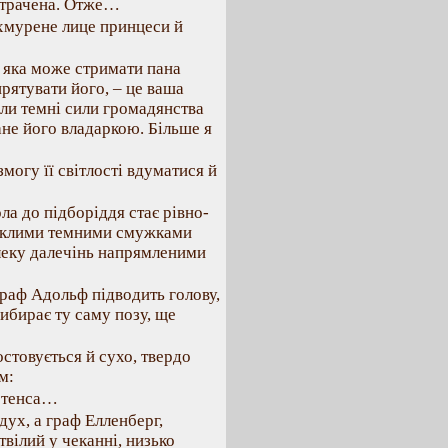
 страчена. Отже…
хмурене лице принцеси й
і, яка може стримати пана
ирятувати його, – це ваша
оли темні сили громадянства
ане його владаркою. Більше я
могу її світлості вдуматися й
ола до підборіддя стає рівно-
опуклими темними смужками
леку далечінь напрямленими
Граф Адольф підводить голову,
рибирає ту саму позу, ще
стовується й сухо, твердо
м:
ертенса…
дух, а граф Елленберг,
вілий у чеканні, низько